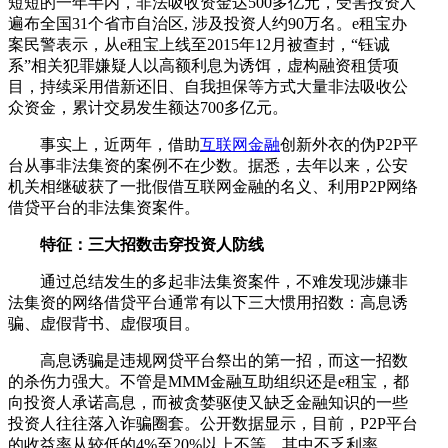
短短的一年半内，非法吸收资金达500多亿元，受害投资人
遍布全国31个省市自治区, 涉及投资人约90万名。e租宝办
案民警表示，从e租宝上线至2015年12月被查封，“钰诚
系”相关犯罪嫌疑人以高额利息为诱饵，虚构融资租赁项
目，持续采用借新还旧、自我担保等方式大量非法吸收公
众资金，累计交易发生额达700多亿元。
事实上，近两年，借助
互联网金融
创新外衣的伪P2P平
台从事非法集资的案例不在少数。据悉，去年以来，公安
机关相继破获了一批假借互联网金融的名义、利用P2P网络
借贷平台的非法集资案件。
特征：三大招数击穿投资人防线
通过总结发生的多起非法集资案件，不难发现涉嫌非
法集资的网络借贷平台通常有以下三大惯用招数：高息诱
骗、虚假背书、虚假项目。
高息诱骗是违规网贷平台祭出的第一招，而这一招数
的杀伤力强大。不管是MMM金融互助组织还是e租宝，都
向投资人承诺高息，而被贪婪驱使又缺乏金融知识的一些
投资人往往落入诈骗圈套。公开数据显示，目前，P2P平台
的收益率从较低的4%至20%以上不等，其中不乏利率