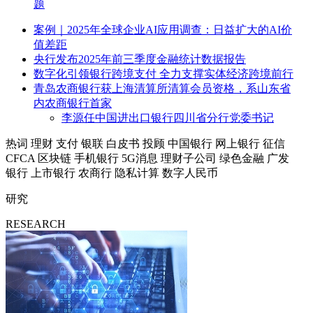
题
案例｜2025年全球企业AI应用调查：日益扩大的AI价
值差距
央行发布2025年前三季度金融统计数据报告
数字化引领银行跨境支付 全力支撑实体经济跨境前行
青岛农商银行获上海清算所清算会员资格，系山东省
内农商银行首家
李源任中国进出口银行四川省分行党委书记
热词
理财
支付
银联
白皮书
投顾
中国银行
网上银行
征信
CFCA
区块链
手机银行
5G消息
理财子公司
绿色金融
广发
银行
上市银行
农商行
隐私计算
数字人民币
研究
RESEARCH