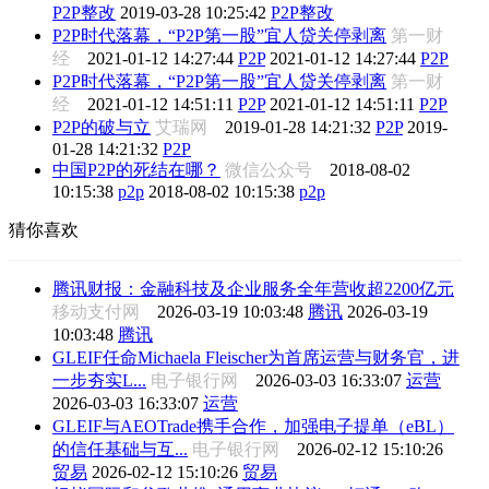
P2P整改
2019-03-28 10:25:42
P2P整改
P2P时代落幕，“P2P第一股”宜人贷关停剥离
第一财
经
2021-01-12 14:27:44
P2P
2021-01-12 14:27:44
P2P
P2P时代落幕，“P2P第一股”宜人贷关停剥离
第一财
经
2021-01-12 14:51:11
P2P
2021-01-12 14:51:11
P2P
P2P的破与立
艾瑞网
2019-01-28 14:21:32
P2P
2019-
01-28 14:21:32
P2P
中国P2P的死结在哪？
微信公众号
2018-08-02
10:15:38
p2p
2018-08-02 10:15:38
p2p
猜你喜欢
腾讯财报：金融科技及企业服务全年营收超2200亿元
移动支付网
2026-03-19 10:03:48
腾讯
2026-03-19
10:03:48
腾讯
GLEIF任命Michaela Fleischer为首席运营与财务官，进
一步夯实L...
电子银行网
2026-03-03 16:33:07
运营
2026-03-03 16:33:07
运营
GLEIF与AEOTrade携手合作，加强电子提单（eBL）
的信任基础与互...
电子银行网
2026-02-12 15:10:26
贸易
2026-02-12 15:10:26
贸易