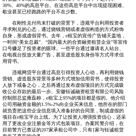
30%、40%的高息平台。在这些高息平台中出现提现困难、
歇业甚至已经跑路的平台不在少数。
在刚性兑付尚未打破的背景下，违规平台利用投资者
寻求刚兑的心态，通过烧钱营销或者虚假构造的方式粉饰
自身，形成虚假背书。去年，e租宝的宣传广告铺天盖地，
一时间“美女总裁”、“国内最大的合资融资租赁企业”等宣传
口号赚足了投资者的眼球。一些平台通过邀请名人站台、
在电视台投放大量广告，甚至虚造股东身份等方式寻求信
用背书。
违规网贷平台通过高息引得投资人心动，再利用烧钱
营销、虚造股东背景等多种方式增加信用背书，使得投资
人放下戒备之心，之后再通过发布虚假项目的方式完成吸
收公众存款的最后一步。安徽钰诚融资租赁有限公司风险
控制部总监雍磊称，e租宝上95%的项目都是假的。他介绍
公司用融资金额的1.5%-2%向企业买来信息，他所在的部门
就负责把这些企业信息填入准备好的合同里，制成虚假的
项目在e租宝平台上线。为了让投资人增强投资信心，还采
用了更改企业注册金等方式包装项目。办案民警介绍，在
目前警方已查证的207家承租公司中，只有1家与钰诚租赁