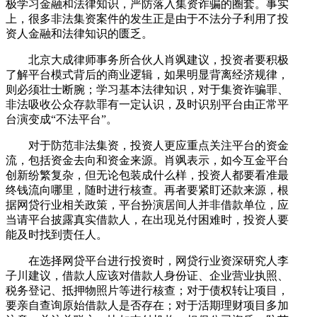
极学习金融和法律知识，严防落入集资诈骗的圈套。事实
上，很多非法集资案件的发生正是由于不法分子利用了投
资人金融和法律知识的匮乏。
北京大成律师事务所合伙人肖飒建议，投资者要积极
了解平台模式背后的商业逻辑，如果明显背离经济规律，
则必须壮士断腕；学习基本法律知识，对于集资诈骗罪、
非法吸收公众存款罪有一定认识，及时识别平台由正常平
台演变成“不法平台”。
对于防范非法集资，投资人更应重点关注平台的资金
流，包括资金去向和资金来源。肖飒表示，如今互金平台
创新纷繁复杂，但无论包装成什么样，投资人都要看准最
终钱流向哪里，随时进行核查。再者要紧盯还款来源，根
据网贷行业相关政策，平台扮演居间人并非借款单位，应
当请平台披露真实借款人，在出现兑付困难时，投资人要
能及时找到责任人。
在选择网贷平台进行投资时，网贷行业资深研究人李
子川建议，借款人应该对借款人身份证、企业营业执照、
税务登记、抵押物照片等进行核查；对于债权转让项目，
要亲自查询原始借款人是否存在；对于活期理财项目多加