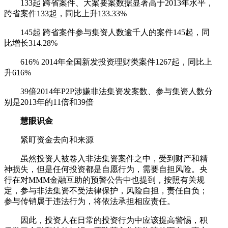
133起 跨省案件、大案要案数据显著高于2013年水平，
跨省案件133起，同比上升133.33%
145起 跨省案件参与集资人数逾千人的案件145起，同
比增长314.28%
616% 2014年全国新发投资理财类案件1267起，同比上
升616%
39倍2014年P2P涉嫌非法集资发案数、参与集资人数分
别是2013年的11倍和39倍
慧眼识金
紧盯资金去向和来源
虽然投资人被卷入非法集资案件之中，受到财产和精
神损失，但是任何投资都是自愿行为，需要自担风险。央
行在对MMM金融互助的预警公告中也提到，按照有关规
定，参与非法集资不受法律保护，风险自担，责任自负；
参与传销属于违法行为，将依法承担相应责任。
因此，投资人在日常的投资行为中应该提高警惕，积