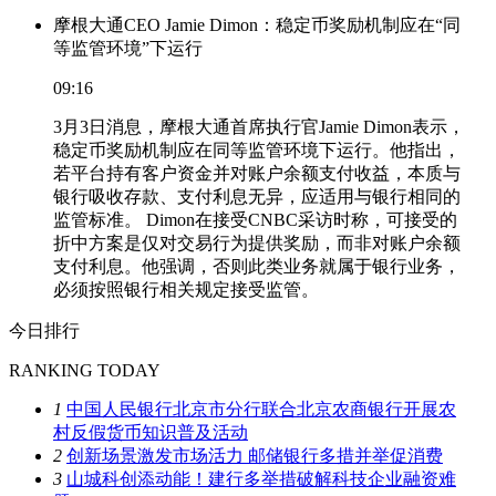
摩根大通CEO Jamie Dimon：稳定币奖励机制应在“同
等监管环境”下运行
09:16
3月3日消息，摩根大通首席执行官Jamie Dimon表示，
稳定币奖励机制应在同等监管环境下运行。他指出，
若平台持有客户资金并对账户余额支付收益，本质与
银行吸收存款、支付利息无异，应适用与银行相同的
监管标准。 Dimon在接受CNBC采访时称，可接受的
折中方案是仅对交易行为提供奖励，而非对账户余额
支付利息。他强调，否则此类业务就属于银行业务，
必须按照银行相关规定接受监管。
今日排行
RANKING TODAY
1
中国人民银行北京市分行联合北京农商银行开展农
村反假货币知识普及活动
2
创新场景激发市场活力 邮储银行多措并举促消费
3
山城科创添动能！建行多举措破解科技企业融资难