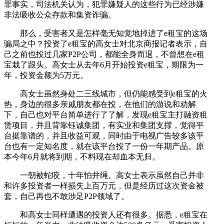
罪事实，司法机关认为，犯罪嫌疑人的这些行为已经涉嫌
非法吸收公众存款和集资诈骗。
那么，受害者又是怎样毫无知觉地掉进了e租宝的这场
骗局之中？投资了e租宝的高女士对北京商报记者表示，自
己之前也投过几家P2P公司，都能全身而退，不曾想在e租
宝栽了跟头。高女士从去年6月开始投资e租宝，期限为一
年，投资金额为5万元。
高女士虽然身处二三线城市，但仍能感受到e租宝的火
热，身边的很多亲戚朋友都在投，在他们的游说和劝解
下，自己也对平台简单进行了了解，发现e租宝主打融资租
赁项目，并且背靠钰诚集团，有实业和集团支撑，觉得平
台挺靠谱的，并且收益可观，同时由于电视广告较多该平
台也有一定知名度，就在该平台投了一份一年期产品。原
本今年6月就将到期，不料现在却血本无归。
一朝被蛇咬，十年怕井绳。高女士表示虽然自己并非
和许多投资者一样损失上百万元，但是经历过这次资金被
套，自己再也不敢涉足P2P领域了。
和高女士同样遭遇的投资人还有很多。据悉，e租宝在