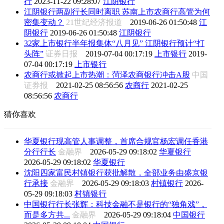
行
2023-11-22 09:28:07
江阴银行
江阴银行两副行长同时离职 苏南上市农商行高管为何
密集变动？
21世纪经济报道
2019-06-26 01:50:48
江
阴银行
2019-06-26 01:50:48
江阴银行
32家上市银行半年报集体“八月见” 江阴银行预计“打
头阵”
证券日报
2019-07-04 00:17:19
上市银行
2019-
07-04 00:17:19
上市银行
农商行或掀起上市热潮：菏泽农商银行冲击A股
中国
证券报
2021-02-25 08:56:56
农商行
2021-02-25
08:56:56
农商行
猜你喜欢
华夏银行现高管人事调整，首席合规官杨宏调任香港
分行行长
金融界
2026-05-29 09:18:02
华夏银行
2026-05-29 09:18:02
华夏银行
沈阳四家富民村镇银行获批解散，全部业务由盛京银
行承接
金融界
2026-05-29 09:18:03
村镇银行
2026-
05-29 09:18:03
村镇银行
中国银行行长张辉：科技金融不是银行的“独角戏”，
而是多方共...
金融界
2026-05-29 09:18:04
中国银行