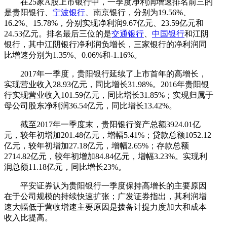
在25家A股上市银行中，一季度净利润增速排名前三的
是贵阳银行、
宁波银行
、南京银行，分别为19.56%、
16.2%、15.78%，分别实现净利润9.67亿元、23.59亿元和
24.53亿元。排名最后三位的是
交通银行
、
中国银行
和江阴
银行，其中江阴银行净利润负增长，三家银行的净利润同
比增速分别为1.35%、0.06%和-1.16%。
2017年一季度，贵阳银行延续了上市首年的高增长，
实现营业收入28.93亿元，同比增长31.98%。2016年贵阳银
行实现营业收入101.59亿元，同比增长31.85%；实现归属于
母公司股东净利润36.54亿元，同比增长13.42%。
截至2017年一季度末，贵阳银行资产总额3924.01亿
元，较年初增加201.48亿元，增幅5.41%；贷款总额1052.12
亿元，较年初增加27.18亿元，增幅2.65%；存款总额
2714.82亿元，较年初增加84.84亿元，增幅3.23%。实现利
润总额11.18亿元，同比增长23%。
平安证券认为贵阳银行一季度保持高增长的主要原因
在于公司规模的持续快速扩张；广发证券指出，其利润增
速大幅低于营收增速主要原因是拨备计提力度加大和成本
收入比提高。