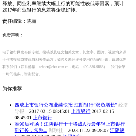
释放、同业利率继续大幅上行的可能性较低等因素，预计
2017年商业银行的息差将企稳好转。
责任编辑：晓丽
免责声明：
电子银行网发布的专栏、投稿以及征文相关文章，其文字、图片、视频均来源
于作者投稿或转载自相关作品方；如涉及未经许可使用作品的问题，请您优先
联系我们（联系邮箱：cebnet@cfca.com.cn，电话：400-880-9888），我们会第
一时间核实，谢谢配合。
为你推荐
四成上市银行公布业绩快报 江阴银行“双负增长”
经济
导报
2017-02-15 08:45:01
上市银行
2017-02-15
08:45:01
上市银行
准90后登场！江阴银行于干将成A股最年轻上市银行
副行长，常熟...
财联社
2023-11-22 09:28:07
江阴银