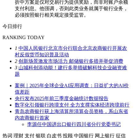
折中方案是仅对交易行为提供奖励，而非对账户余额
支付利息。他强调，否则此类业务就属于银行业务，
必须按照银行相关规定接受监管。
今日排行
RANKING TODAY
1
中国人民银行北京市分行联合北京农商银行开展农
村反假货币知识普及活动
2
创新场景激发市场活力 邮储银行多措并举促消费
3
山城科创添动能！建行多举措破解科技企业融资难
题
案例｜2025年全球企业AI应用调查：日益扩大的AI价
值差距
央行发布2025年前三季度金融统计数据报告
数字化引领银行跨境支付 全力支撑实体经济跨境前行
青岛农商银行获上海清算所清算会员资格，系山东省
内农商银行首家
李源任中国进出口银行四川省分行党委书记
热词
理财
支付
银联
白皮书
投顾
中国银行
网上银行
征信