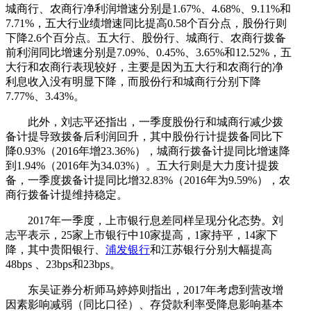
城商行、农商行净利润增速分别是1.67%、4.68%、9.11%和
7.71%，五大行业绩增速同比提高0.58个百分点，股份行则
下降2.6个百分点。五大行、股份行、城商行、农商行拨备
前利润同比增速分别是7.09%、0.45%、3.65%和12.52%，五
大行和农商行表现较好，主要是因为五大行和农商行的净
利息收入没有明显下降，而股份行和城商行分别下降
7.77%、3.43%。
此外，刘志平还指出，一季度股份行和城商行减少拨
备计提导致拨备后利润回升，其中股份行计提拨备同比下
降0.93%（2016年增23.36%），城商行拨备计提同比增速降
到1.94%（2016年为34.03%）。五大行则是大力度计提拨
备，一季度拨备计提同比增32.83%（2016年为9.59%），农
商行拨备计提维持稳定。
2017年一季度，上市银行息差同样呈现分化态势。刘
志平表示，25家上市银行中10家提高，1家持平，14家下
降，其中贵阳银行、
浦发银行
和江苏银行分别大幅提高
48bps 、23bps和23bps。
东吴证券分析师马婷婷则指出，2017年考虑到营改增
因素影响减弱（同比口径）、存贷款利率受降息影响基本