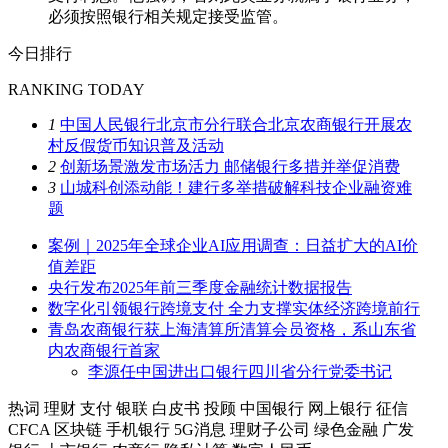
必须按照银行相关规定接受监管。
今日排行
RANKING TODAY
1
中国人民银行北京市分行联合北京农商银行开展农
村反假货币知识普及活动
2
创新场景激发市场活力 邮储银行多措并举促消费
3
山城科创添动能！建行多举措破解科技企业融资难
题
案例｜2025年全球企业AI应用调查：日益扩大的AI价
值差距
央行发布2025年前三季度金融统计数据报告
数字化引领银行跨境支付 全力支撑实体经济跨境前行
青岛农商银行获上海清算所清算会员资格，系山东省
内农商银行首家
李源任中国进出口银行四川省分行党委书记
热词
理财
支付
银联
白皮书
投顾
中国银行
网上银行
征信
CFCA
区块链
手机银行
5G消息
理财子公司
绿色金融
广发