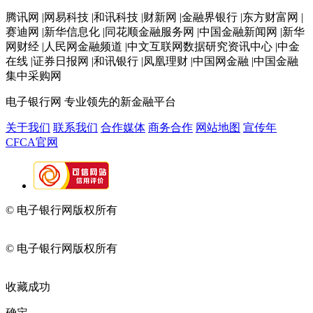
腾讯网 |网易科技 |和讯科技 |财新网 |金融界银行 |东方财富网 |
赛迪网 |新华信息化 |同花顺金融服务网 |中国金融新闻网 |新华
网财经 |人民网金融频道 |中文互联网数据研究资讯中心 |中金
在线 |证券日报网 |和讯银行 |凤凰理财 |中国网金融 |中国金融
集中采购网
电子银行网
专业领先的新金融平台
关于我们
联系我们
合作媒体
商务合作
网站地图
宣传年
CFCA官网
© 电子银行网版权所有
京ICP备05045998号-2
京公网安备
11010202009082
© 电子银行网版权所有
京ICP备05045998号-2
京公网安备
11010202009082
收藏成功
确定