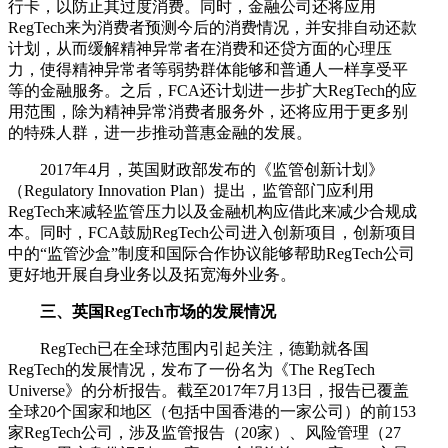
行卡，以防止其过度消费。同时，金融公司还将应用
RegTech来为消费者预测今后的消费情况，并安排自动还款
计划，从而缓解精神异常者在消费和还贷方面的心理压
力，使得精神异常者等弱势群体能够和普通人一样享受平
等的金融服务。之后，FCA还计划进一步扩大RegTech的应
用范围，除为精神异常消费者服务外，还将应用于更多别
的特殊人群，进一步推动普惠金融的发展。
2017年4月，英国财政部发布的《监管创新计划》
（Regulatory Innovation Plan）提出，监管部门应利用
RegTech来减轻监管压力以及金融机构应借此来减少合规成
本。同时，FCA鼓励RegTech公司进入创新项目，创新项目
中的“监管沙盒”制度和国际合作协议能够帮助RegTech公司
更好地开展自身业务以及拓宽海外业务。
三、英国RegTech市场的发展情况
RegTech已在全球范围内引起关注，德勤就各国
RegTech的发展情况，发布了一份名为《The RegTech
Universe》的分析报告。截至2017年7月13日，报告已覆盖
全球20个国家和地区（包括中国香港的一家公司）的前153
家RegTech公司，涉及监管报告（20家）、风险管理（27