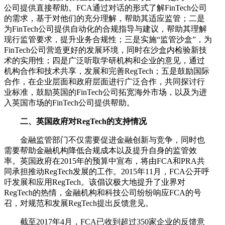
公司提供直接帮助。FCA通过对话的形式了解FinTech公司
的需求，基于对他们的充分理解，帮助其适应监管；二是
为FinTech公司提供自动化的合规指导与建议，帮助其理解
现行监管要求，提升业务合规性；三是实施“监管沙盒”，为
FinTech公司营造更好的发展环境，同时在沙盒内检验新技
术的实用性；四是广泛听取学研机构和企业的意见，通过
机构合作和技术共享，发展和完善RegTech；五是鼓励国际
合作，在企业层面和政府层面进行广泛合作，共同探讨行
业标准，鼓励英国的FinTech公司拓宽海外市场，以及为进
入英国市场的FinTech公司提供帮助。
二、英国政府对RegTech的支持情况
金融监管部门不仅需要促进金融创新与竞争，同时也
需要帮助金融机构降低合规成本以及提升自身的监管效
率。英国政府在2015年的预算中宣布，将由FCA和PRA共
同承担推动RegTech发展的工作。2015年11月，FCA公开呼
吁发展和应用RegTech。该倡议极大地提升了业界对
RegTech的热情，金融机构和科技公司纷纷响应FCA的号
召，对规范和发展RegTech提出反馈意见。
截至2017年4月，FCA已收到超过350家企业的反馈意