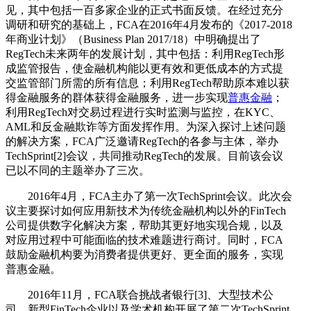
见，其中包括一百多家企业的正式书面反馈。在经过充分
调研和研究的基础上，FCA在2016年4月发布的《2017-2018
年商业计划》（Business Plan 2017/18）中明确提出了
RegTech未来两年的发展计划，其中包括：利用RegTech形
成监管报告，使金融机构能以更有效和更低成本的方式提
交监管部门所需的所有信息；利用RegTech帮助原本难以获
得金融服务的群体获得金融服务，进一步实现
普惠金融
；
利用RegTech对交易过程进行实时监测与监控，在KYC、
AML和反金融欺诈等方面发挥作用。为深入探讨上述问题
的解决方案，FCA广泛邀请RegTech的各参与主体，举办
TechSprint[2]会议，共同推动RegTech的发展。目前该会议
已以不同的主题举办了三次。
2016年4月，FCA主办了第一次TechSprint会议。此次会
议主要探讨如何应用新技术为传统金融机构以外的FinTech
公司提供数字化解决方案，帮助其更好地实现合规，以及
对应用过程中可能面临的技术难题进行商讨。同时，FCA
鼓励金融机构要为消费者提供更好、更全面的服务，实现
普惠金融。
2016年11月，FCA联合挑战者银行[3]、大型技术公
司、新型FinTech企业以及学术机构开展了第二次TechSprint