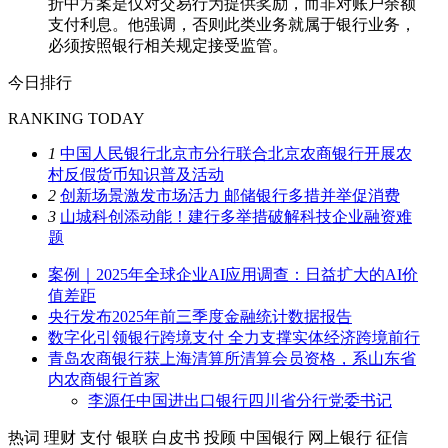
折中方案是仅对交易行为提供奖励，而非对账户余额
支付利息。他强调，否则此类业务就属于银行业务，
必须按照银行相关规定接受监管。
今日排行
RANKING TODAY
1
中国人民银行北京市分行联合北京农商银行开展农
村反假货币知识普及活动
2
创新场景激发市场活力 邮储银行多措并举促消费
3
山城科创添动能！建行多举措破解科技企业融资难
题
案例｜2025年全球企业AI应用调查：日益扩大的AI价
值差距
央行发布2025年前三季度金融统计数据报告
数字化引领银行跨境支付 全力支撑实体经济跨境前行
青岛农商银行获上海清算所清算会员资格，系山东省
内农商银行首家
李源任中国进出口银行四川省分行党委书记
热词
理财
支付
银联
白皮书
投顾
中国银行
网上银行
征信