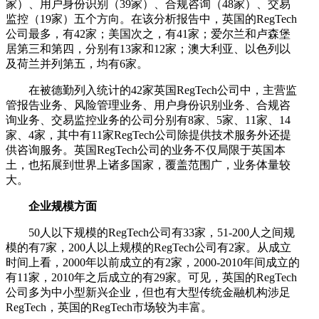
家）、用户身份识别（39家）、合规咨询（48家）、交易
监控（19家）五个方向。在该分析报告中，英国的RegTech
公司最多，有42家；美国次之，有41家；爱尔兰和卢森堡
居第三和第四，分别有13家和12家；澳大利亚、以色列以
及荷兰并列第五，均有6家。
在被德勤列入统计的42家英国RegTech公司中，主营监
管报告业务、风险管理业务、用户身份识别业务、合规咨
询业务、交易监控业务的公司分别有8家、5家、11家、14
家、4家，其中有11家RegTech公司除提供技术服务外还提
供咨询服务。英国RegTech公司的业务不仅局限于英国本
土，也拓展到世界上诸多国家，覆盖范围广，业务体量较
大。
企业规模方面
50人以下规模的RegTech公司有33家，51-200人之间规
模的有7家，200人以上规模的RegTech公司有2家。从成立
时间上看，2000年以前成立的有2家，2000-2010年间成立的
有11家，2010年之后成立的有29家。可见，英国的RegTech
公司多为中小型新兴企业，但也有大型传统金融机构涉足
RegTech，英国的RegTech市场较为丰富。