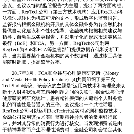
会议。会议以“解锁监管报告”为主题，提出了两方面构想。
一方面，RegTech公司（第三方技术机构）应用RegTech将
法律法规转化为机器可读的文本，形成数字化监管报告。
监管报告根据金融机构开展的具体金融业务为各金融机构
提供自动化建议和个性化指导。金融机构根据相关建议与
指导，自动生成各类报告，并以电子化的形式报送英格兰
银行（BoE）和FCA。另一方面，RegTech公司利用
RegTech为BoE和FCA等监管部门提供数据存储和分析工
具，当其需要某个金融机构的某个数据时，通过该工具便
能随时调取，提高监管效率。
2017年3月，FCA和金钱与心理健康研究所（Money
and Mental Health Policy Institute）[4]共同组织了第三次
TechSprint会议。该会议的主题是“运用新技术和新理念来切
断个人财务状况与其精神问题之间的关联”。据金钱与心理
健康研究所研究统计，患有精神疾病的人遭遇个人财务危
机的可能性是普通人的三倍。会议提出一个共性话题，
RegTech公司可以运用RegTech开发实时监测和监控技术，
金融公司应用该技术实时监测精神异常者的常用银行账
户，并对其异常的消费行为进行核实。当发现消费者是由
于精神异常而产生不理性消费时，金融公司将会锁定其银