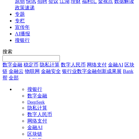
原创
快讯
招聘
会议
江湖
理财
福利汇
金视点
数据解读
政策速递
专题
专栏
宣传年
AI播报
搜银行
搜索
数字金融
稳定币
隐私计算
数字人民币
网络支付
金融AI
区块
链
金融云
物联网
金融安全
银行业数字金融创新成果展
Bank
帮
全部
搜银行
数字金融
DeepSeek
隐私计算
数字人民币
网络支付
金融AI
区块链