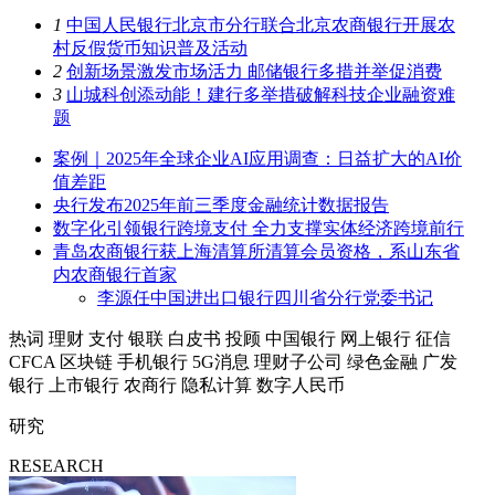
1
中国人民银行北京市分行联合北京农商银行开展农
村反假货币知识普及活动
2
创新场景激发市场活力 邮储银行多措并举促消费
3
山城科创添动能！建行多举措破解科技企业融资难
题
案例｜2025年全球企业AI应用调查：日益扩大的AI价
值差距
央行发布2025年前三季度金融统计数据报告
数字化引领银行跨境支付 全力支撑实体经济跨境前行
青岛农商银行获上海清算所清算会员资格，系山东省
内农商银行首家
李源任中国进出口银行四川省分行党委书记
热词
理财
支付
银联
白皮书
投顾
中国银行
网上银行
征信
CFCA
区块链
手机银行
5G消息
理财子公司
绿色金融
广发
银行
上市银行
农商行
隐私计算
数字人民币
研究
RESEARCH