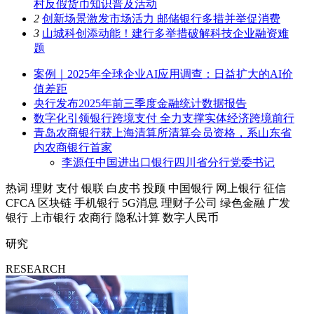
村反假货币知识普及活动
2
创新场景激发市场活力 邮储银行多措并举促消费
3
山城科创添动能！建行多举措破解科技企业融资难
题
案例｜2025年全球企业AI应用调查：日益扩大的AI价
值差距
央行发布2025年前三季度金融统计数据报告
数字化引领银行跨境支付 全力支撑实体经济跨境前行
青岛农商银行获上海清算所清算会员资格，系山东省
内农商银行首家
李源任中国进出口银行四川省分行党委书记
热词
理财
支付
银联
白皮书
投顾
中国银行
网上银行
征信
CFCA
区块链
手机银行
5G消息
理财子公司
绿色金融
广发
银行
上市银行
农商行
隐私计算
数字人民币
研究
RESEARCH