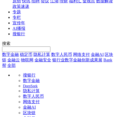
原创
快讯
招聘
会议
江湖
理财
福利汇
金视点
数据解读
政策速递
专题
专栏
宣传年
AI播报
搜银行
搜索
数字金融
稳定币
隐私计算
数字人民币
网络支付
金融AI
区块
链
金融云
物联网
金融安全
银行业数字金融创新成果展
Bank
帮
全部
搜银行
数字金融
DeepSeek
隐私计算
数字人民币
网络支付
金融AI
区块链