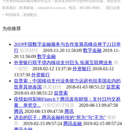
于作者投稿或转载自相关作品方；如涉及未经许可使用作品的问题，请您优先
联系我们（联系邮箱：cebnet@cfca.com.cn，电话：400-880-9888），我们会第
一时间核实，谢谢配合。
为你推荐
2019中国数字金融服务与合作发展高峰会将于21日举
行
新浪财经
2019-11-20 11:56:09
数字金融
2019-11-
20 11:56:09
数字金融
外资银行联手境内移动支付巨头 拓展互联网业务
第
一财经
2018-02-12 13:37:30
外资银行
2018-02-12
13:37:30
外资银行
益普索：中国移动支付业务能力远超包括美国在内的
世界其他各国
凤凰财经
2018-01-03 08:51:22
益普索
2018-01-03 08:51:22
益普索
疫情如何影响Fintech？腾讯发布财报：支付日均交易
量、单笔交...
21世纪经济报道
2020-08-13 09:47:58
腾讯
2020-08-13 09:47:58
腾讯
进击的巨子：腾讯金融科技的“所为”与“不为”
懂财
帝
2019-02-15 09:57:24
腾讯金融
2019-02-15 09:57:24
腾讯金融