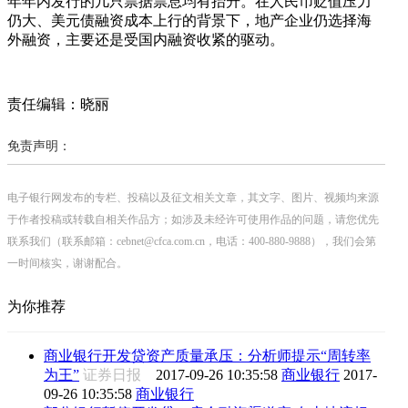
年年内发行的几只票据票息均有抬升。在人民币贬值压力
仍大、美元债融资成本上行的背景下，地产企业仍选择海
外融资，主要还是受国内融资收紧的驱动。
责任编辑：晓丽
免责声明：
电子银行网发布的专栏、投稿以及征文相关文章，其文字、图片、视频均来源
于作者投稿或转载自相关作品方；如涉及未经许可使用作品的问题，请您优先
联系我们（联系邮箱：cebnet@cfca.com.cn，电话：400-880-9888），我们会第
一时间核实，谢谢配合。
为你推荐
商业银行开发贷资产质量承压：分析师提示“周转率
为王”
证券日报
2017-09-26 10:35:58
商业银行
2017-
09-26 10:35:58
商业银行