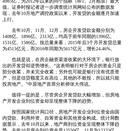
4985亿，为2012年以来的同个指标（即1、2月相加）最大
值。证券时报记者进一步调查统计局网站公布的数据发
现，去年10月地产调控政策以来，开发贷的金额逐月加速
上行。
去年10月、11月、12月，房企开发贷款金额分别为
1408亿、1896亿、2313亿，均高于前年同期的1396亿、
1531亿、1586亿。按总量来看，2015年后3个月开发贷总量
为4513亿元，而2016年同期为5617亿元，增长24.46%。
也就是说，在房企融资渠道收紧的大环境下，银行放
出的开发贷却逆势增长。“这表明银行对于房企的资金只是
部分收紧，并未完全收紧；另外也可能是银行没有优质资
产，但是信贷额度又在高位，其他的不敢投，所以就只能
投房地产。”中原地产首席分析师张大伟说。
值得一提的是，尽管房企开发贷款大幅增加，但房地
产开发企业到位资金却呈现整体下降的趋势。
按照国家统计局口径，房地产开发企业到位资金由国
内贷款、利用外资、自筹资金和其他资金构成。统计局数
据显示，去年10月以来，地产商到位资金呈现整体下降趋
势。去年10月房企到位资金是12550亿，11月为12223亿，