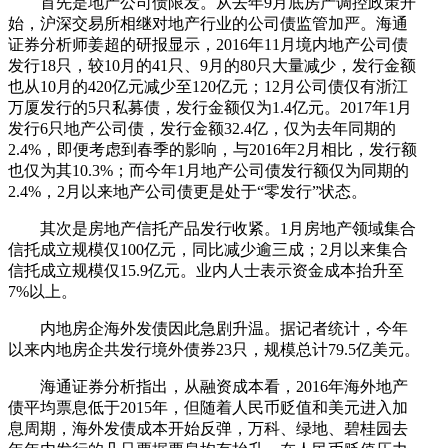
首先是地产公司债限发。从去年9月底房产调控政策开
始，沪深交易所相继对地产行业的公司债监管加严。海通
证券分析师姜超的研报显示，2016年11月境内地产公司债
发行18只，较10月的41只、9月的80只大量减少，发行金额
也从10月的420亿元减少至120亿元；12月公司债仅有浙江
万厦发行的5只私募债，发行金额仅为1.4亿元。2017年1月
发行6只地产公司债，发行金额32.4亿，仅为去年同期的
2.4%，即便考虑到春季的影响，与2016年2月相比，发行额
也仅为其10.3%；而今年1月地产公司债发行额仅为同期的
2.4%，2月以来地产公司债更是处于“零发行”状态。
其次是房地产信托产品发行收紧。1月房地产领域集合
信托成立规模仅100亿元，同比减少逾三成；2月以来集合
信托成立规模仅15.9亿元。业内人士表示资金成本抬升至
7%以上。
内地房企海外发债因此急剧升温。据记者统计，今年
以来内地房企共发行境外债券23只，规模总计79.5亿美元。
海通证券分析指出，从融资成本看，2016年海外地产
债平均票息低于2015年，但随着人民币贬值和美元进入加
息周期，海外发债成本开始反弹，万科、绿地、碧桂园去