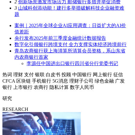
2
创新场景激发市场活力 邮储银行多措并举促消费
3
山城科创添动能！建行多举措破解科技企业融资难
题
案例｜2025年全球企业AI应用调查：日益扩大的AI价
值差距
央行发布2025年前三季度金融统计数据报告
数字化引领银行跨境支付 全力支撑实体经济跨境前行
青岛农商银行获上海清算所清算会员资格，系山东省
内农商银行首家
李源任中国进出口银行四川省分行党委书记
热词
理财
支付
银联
白皮书
投顾
中国银行
网上银行
征信
CFCA
区块链
手机银行
5G消息
理财子公司
绿色金融
广发
银行
上市银行
农商行
隐私计算
数字人民币
研究
RESEARCH