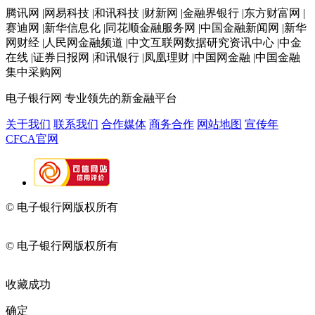
腾讯网 |网易科技 |和讯科技 |财新网 |金融界银行 |东方财富网 |
赛迪网 |新华信息化 |同花顺金融服务网 |中国金融新闻网 |新华
网财经 |人民网金融频道 |中文互联网数据研究资讯中心 |中金
在线 |证券日报网 |和讯银行 |凤凰理财 |中国网金融 |中国金融
集中采购网
电子银行网
专业领先的新金融平台
关于我们
联系我们
合作媒体
商务合作
网站地图
宣传年
CFCA官网
© 电子银行网版权所有
京ICP备05045998号-2
京公网安备
11010202009082
© 电子银行网版权所有
京ICP备05045998号-2
京公网安备
11010202009082
收藏成功
确定