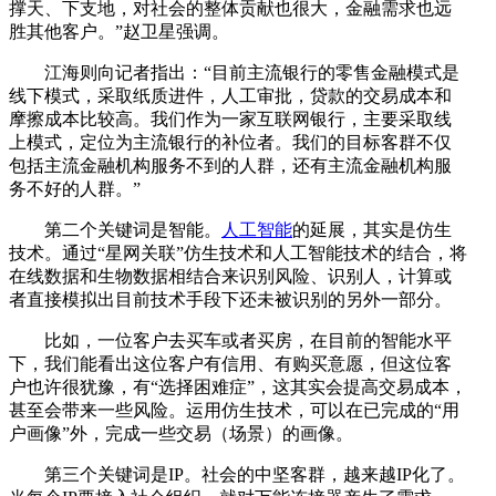
撑天、下支地，对社会的整体贡献也很大，金融需求也远
胜其他客户。”赵卫星强调。
江海则向记者指出：“目前主流银行的零售金融模式是
线下模式，采取纸质进件，人工审批，贷款的交易成本和
摩擦成本比较高。我们作为一家互联网银行，主要采取线
上模式，定位为主流银行的补位者。我们的目标客群不仅
包括主流金融机构服务不到的人群，还有主流金融机构服
务不好的人群。”
第二个关键词是智能。
人工智能
的延展，其实是仿生
技术。通过“星网关联”仿生技术和人工智能技术的结合，将
在线数据和生物数据相结合来识别风险、识别人，计算或
者直接模拟出目前技术手段下还未被识别的另外一部分。
比如，一位客户去买车或者买房，在目前的智能水平
下，我们能看出这位客户有信用、有购买意愿，但这位客
户也许很犹豫，有“选择困难症”，这其实会提高交易成本，
甚至会带来一些风险。运用仿生技术，可以在已完成的“用
户画像”外，完成一些交易（场景）的画像。
第三个关键词是IP。社会的中坚客群，越来越IP化了。