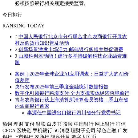
必须按照银行相关规定接受监管。
今日排行
RANKING TODAY
1
中国人民银行北京市分行联合北京农商银行开展农
村反假货币知识普及活动
2
创新场景激发市场活力 邮储银行多措并举促消费
3
山城科创添动能！建行多举措破解科技企业融资难
题
案例｜2025年全球企业AI应用调查：日益扩大的AI价
值差距
央行发布2025年前三季度金融统计数据报告
数字化引领银行跨境支付 全力支撑实体经济跨境前行
青岛农商银行获上海清算所清算会员资格，系山东省
内农商银行首家
李源任中国进出口银行四川省分行党委书记
热词
理财
支付
银联
白皮书
投顾
中国银行
网上银行
征信
CFCA
区块链
手机银行
5G消息
理财子公司
绿色金融
广发
银行
上市银行
农商行
隐私计算
数字人民币