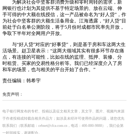
为解决社会中坚客群消费升级和零时周转的需求，新
网银行也计划为其提供不基于特定场景的、放在云端、伸
手可得的中大额在线授信，这一产品被命名为“好人贷”，作
为社会中坚客群的大额生活备用金。江海透露，“好人贷”目
前处于白名单公测阶段，将于5月份对成都市民率先开放，
争取下半年对全网用户开放。
与“好人贷”对应的“好事贷”，则是基于房和车这两大生
活场景。赵卫星表示：“这两大领域其实有很多环节存在痛
点，有连接的可能性，比如在线的监理、抵押、装修、分
时租赁、买家的交易性格分析等。我们已经深度介入了房
和车的场景，也与相关的平台开始了合作。”
责任编辑：韩希宇
免责声明：
电子银行网发布的专栏、投稿以及征文相关文章，其文字、图片、视频均来源
于作者投稿或转载自相关作品方；如涉及未经许可使用作品的问题，请您优先
联系我们（联系邮箱：cebnet@cfca.com.cn，电话：400-880-9888），我们会第
一时间核实，谢谢配合。