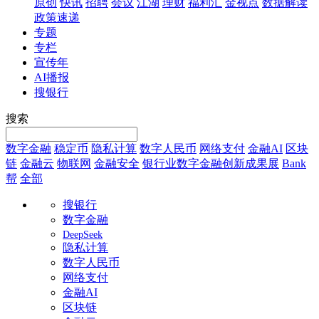
原创
快讯
招聘
会议
江湖
理财
福利汇
金视点
数据解读
政策速递
专题
专栏
宣传年
AI播报
搜银行
搜索
数字金融
稳定币
隐私计算
数字人民币
网络支付
金融AI
区块
链
金融云
物联网
金融安全
银行业数字金融创新成果展
Bank
帮
全部
搜银行
数字金融
DeepSeek
隐私计算
数字人民币
网络支付
金融AI
区块链