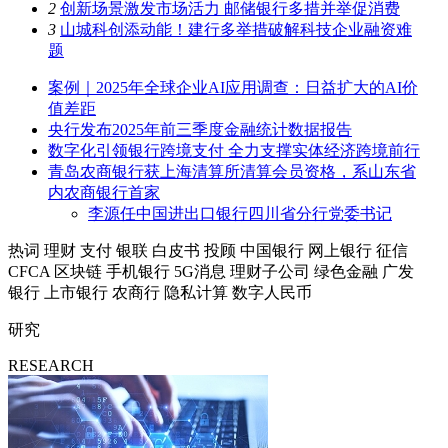
2
创新场景激发市场活力 邮储银行多措并举促消费
3
山城科创添动能！建行多举措破解科技企业融资难
题
案例｜2025年全球企业AI应用调查：日益扩大的AI价
值差距
央行发布2025年前三季度金融统计数据报告
数字化引领银行跨境支付 全力支撑实体经济跨境前行
青岛农商银行获上海清算所清算会员资格，系山东省
内农商银行首家
李源任中国进出口银行四川省分行党委书记
热词
理财
支付
银联
白皮书
投顾
中国银行
网上银行
征信
CFCA
区块链
手机银行
5G消息
理财子公司
绿色金融
广发
银行
上市银行
农商行
隐私计算
数字人民币
研究
RESEARCH