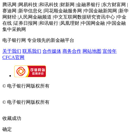
腾讯网 |网易科技 |和讯科技 |财新网 |金融界银行 |东方财富网 |
赛迪网 |新华信息化 |同花顺金融服务网 |中国金融新闻网 |新华
网财经 |人民网金融频道 |中文互联网数据研究资讯中心 |中金
在线 |证券日报网 |和讯银行 |凤凰理财 |中国网金融 |中国金融
集中采购网
电子银行网
专业领先的新金融平台
关于我们
联系我们
合作媒体
商务合作
网站地图
宣传年
CFCA官网
© 电子银行网版权所有
京ICP备05045998号-2
京公网安备
11010202009082
© 电子银行网版权所有
京ICP备05045998号-2
京公网安备
11010202009082
收藏成功
确定