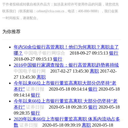
于作者投稿或转载自相关作品方；如涉及未经许可使用作品的问题，请您优先
联系我们（联系邮箱：cebnet@cfca.com.cn，电话：400-880-9888），我们会第
一时间核实，谢谢配合。
为你推荐
年内50余位银行高管离职！他们为何离职？离职去了
哪？
中国电子银行网综合
2018-09-27 09:15:13
银行
2018-09-27 09:15:13
银行
2016中国银行家调查报告：银行高管离职趋势将持续
中国电子银行网
2017-02-27 13:45:30
离职
2017-02-
27 13:45:30
离职
今年以来66位上市银行董监高离职大部分仍坚持“老
本行”
证券日报
2020-05-18 09:14:14
银行
2020-05-18
09:14:14
银行
今年以来66位上市银行董监高离职 大部分仍坚持“老
本行”
证券日报
2020-05-18 09:28:35
银行
2020-05-18
09:28:35
银行
2020年以来66位上市银行董监高离职 体系内流动占多
数
证券日报
2020-05-18 09:39:19
离职
2020-05-18