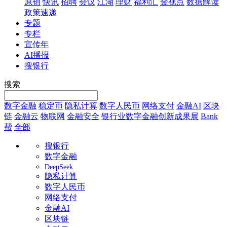
原创
快讯
招聘
会议
江湖
理财
福利汇
金视点
数据解读
政策速递
专题
专栏
宣传年
AI播报
搜银行
搜索
数字金融
稳定币
隐私计算
数字人民币
网络支付
金融AI
区块
链
金融云
物联网
金融安全
银行业数字金融创新成果展
Bank
帮
全部
搜银行
数字金融
DeepSeek
隐私计算
数字人民币
网络支付
金融AI
区块链