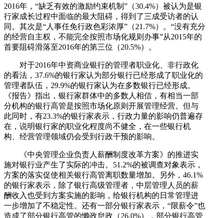
2016年，“缺乏有效的激励约束机制”（30.4%）被认为是银
行家成长过程中面临的最大阻碍，得到了三成受访者的认
同。其次是“人事任免行政色彩浓厚”（21.7%）。“没有充分
的经营自主权，不能完全按照市场化规则办事”从2015年的
首要阻碍滑落至2016年的第三位（20.5%）。
对于2016年中资商业银行的管理者职业化、非行政化
的看法，37.6%的银行家认为部分银行已经形成了职业化的
管理者队伍，29.9%的银行家认为在多数银行已经形成。
《报告》指出，银行家群体中的多数人相信，有相当一部
分机构的银行高管是按照市场化原则开展管理经营。但与
此同时，有23.3%的银行家表示，行政力量的影响仍普遍存
在，说明银行家的职业化程度尚不健全，在一些银行机
构、经营管理领域仍会受到行政干预的影响。
《中央管理企业负责人薪酬制度改革方案》的推进实
施对银行业产生了实际的冲击。51.2%的被调查对象表示，
方案的落实促使相关银行高管离职数量增加。另外，46.1%
的银行家表示，除了银行高级管理者，中层管理人员的薪
酬收入也受到方案实施的影响，给银行机构的日常管理进
一步增加了不稳定性。还有一部分银行家表示，“限薪令”也
造成了部分银行高管的懒政怠政（26.0%），部分银行高管