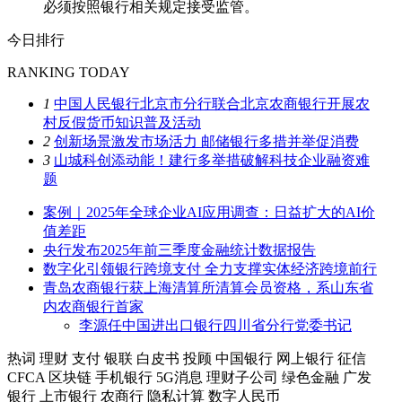
必须按照银行相关规定接受监管。
今日排行
RANKING TODAY
1
中国人民银行北京市分行联合北京农商银行开展农
村反假货币知识普及活动
2
创新场景激发市场活力 邮储银行多措并举促消费
3
山城科创添动能！建行多举措破解科技企业融资难
题
案例｜2025年全球企业AI应用调查：日益扩大的AI价
值差距
央行发布2025年前三季度金融统计数据报告
数字化引领银行跨境支付 全力支撑实体经济跨境前行
青岛农商银行获上海清算所清算会员资格，系山东省
内农商银行首家
李源任中国进出口银行四川省分行党委书记
热词
理财
支付
银联
白皮书
投顾
中国银行
网上银行
征信
CFCA
区块链
手机银行
5G消息
理财子公司
绿色金融
广发
银行
上市银行
农商行
隐私计算
数字人民币