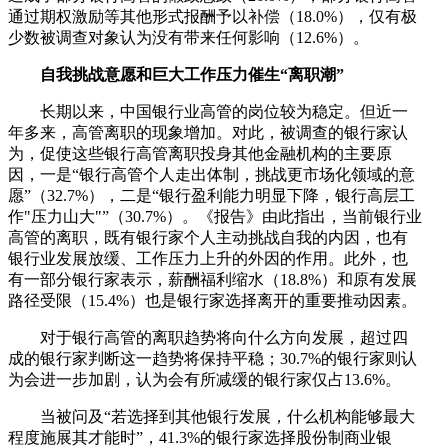
通过期权激励等其他形式报酬予以补偿（18.0%），仅有极
少数被调查对象认为没有带来任何影响（12.6%）。
自我挑战意愿和巨大工作压力催生“离职潮”
长期以来，中国银行业高管的岗位较为稳定。但近一
年多来，高管离职的现象增加。对此，被调查的银行家认
为，促使这些银行高管离职投身其他金融机构的主要原
因，一是“银行高管个人走出体制，挑战更市场化领域的意
愿”（32.7%），二是“银行盈利能力明显下降，银行高层工
作"压力山大"”（30.7%）。《报告》由此指出，当前银行业
高管的离职，既有银行家个人主动挑战自我的内因，也有
银行业发展放缓、工作压力上升的外因的作用。此外，也
有一部分银行家表示，薪酬福利缩水（18.8%）和原有发展
路径受限（15.4%）也是银行家选择离开的重要推动因素。
对于银行高管的离职趋势将向什么方向发展，超过四
成的银行家判断这一趋势将保持平稳；30.7%的银行家则认
为会进一步加剧，认为会有所减缓的银行家仅占13.6%。
当被问及“若选择到其他银行发展，什么机构能够最大
程度施展其才能时”，41.3%的银行家选择股份制商业银