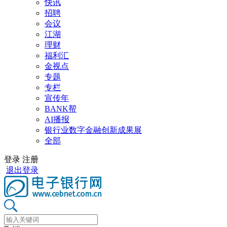
快讯
招聘
会议
江湖
理财
福利汇
金视点
专题
专栏
宣传年
BANK帮
AI播报
银行业数字金融创新成果展
全部
登录
注册
退出登录