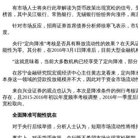
有市场人士将央行此举解读为货币政策出现宽松的信号。受此影
榜首，其中吴江银行、常熟银行、无锡银行纷纷奔向涨停，南
针对市场反应，招商证券首席债券分析师徐寒飞表示，市场对
度。
央行“定向降准”考核是否具有释放流动性的效果？在天风证
能性为零。其分析，在2016年3月1日降准后，目前大型金融机
“这就意味着，当前大多数机构已经享受了定向降准，部分中
在苏宁金融研究院宏观经济中心主任黄志龙看来，定向降准能
本身这一领域的贷款投放规模并不大，因此对于资金市场流动
来自兴业证券的观点也认为，本次是降准条件的例行考核调整
存在，且2015-2016年初以年度频率考核调整，2016
宽松取向。
全面降准可能性犹在
对于央行后续举措，分析人士认为，短期市场流动性将维持
事实上，对于货币政策，央行既不希望市场出现宽松预期，