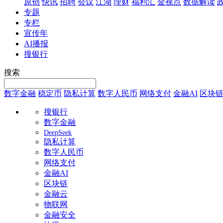
原创
快讯
招聘
会议
江湖
理财
福利汇
金视点
数据解读
专题
专栏
宣传年
AI播报
搜银行
搜索
数字金融
稳定币
隐私计算
数字人民币
网络支付
金融AI
区块
搜银行
数字金融
DeepSeek
隐私计算
数字人民币
网络支付
金融AI
区块链
金融云
物联网
金融安全