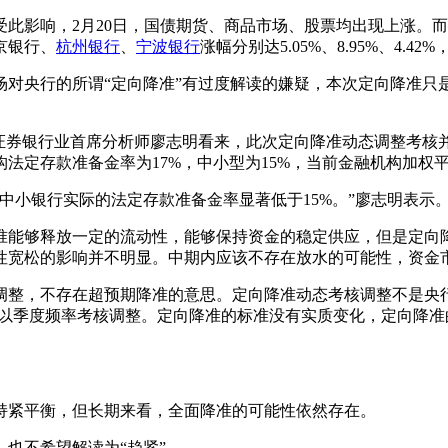
响，2月20日，国债期货、商品市场、股票均出现上涨。而银
京银行、
杭州银行
、
宁波银行
涨幅分别达5.05%、8.95%、4.4
央行的所谓“定向降准”有过度解读的嫌疑，本次定向降准只是
券银行业首席分析师廖志明看来，此次定向降准动态调整考核
构法定存款准备金率为17%，中小型为15%，当前金融机构加权
小银行实际的法定存款准备金率显著低于15%。”廖志明表示
够释放一定的流动性，能够保持资金的稳定供应，但是定向降
性宽松的影响并不明显。中期内应该不存在放水的可能性，资金
，不存在超预期降准的意思。定向降准动态考核调整不是央行新
年一季度后以季度频率考核调整。定向降准的标准没有实质变化，定向
紧平衡，但长期来看，全面降准的可能性依然存在。
也不希望解读为“趋紧”。