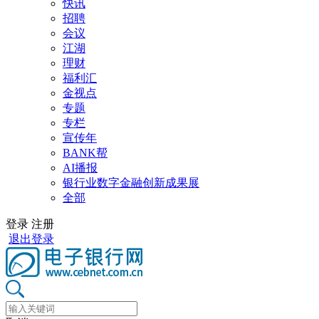
快讯
招聘
会议
江湖
理财
福利汇
金视点
专题
专栏
宣传年
BANK帮
AI播报
银行业数字金融创新成果展
全部
登录
注册
退出登录