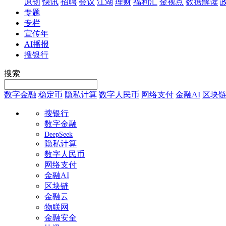
原创
快讯
招聘
会议
江湖
理财
福利汇
金视点
数据解读
专题
专栏
宣传年
AI播报
搜银行
搜索
数字金融
稳定币
隐私计算
数字人民币
网络支付
金融AI
区块
搜银行
数字金融
DeepSeek
隐私计算
数字人民币
网络支付
金融AI
区块链
金融云
物联网
金融安全