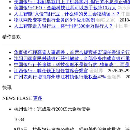
美国银行：我们早就用上了机器学习, 但它并不总是正确的解
美国银行CEO：金融科技让我可以放手裁掉10万人
新浪
人工智能“入侵”银行业，什么样的员工会继续留下？
中
物联网改变零售银行业务的8个应用案例
物联之家
2018-
人工智能走入银行业，将“干掉”300余万银行人？
中国
猜你喜欢
华夏银行现高管人事调整，首席合规官杨宏调任香港分行
沈阳四家富民村镇银行获批解散，全部业务由盛京银行承
中国银行行长张辉：科技金融不是银行的“独角戏”，而是多
江西银行：聘任钱正担任首席合规官
金融界
2026-05-29
广州农商行增持郑州珠江村镇银行股权至42%
金融界
20
快讯
NEWS FLASH
更多
杭州银行：完成发行200亿元金融债券
10:34
8月5日，杭州银行发布公告称，经相关监管机构批准，该