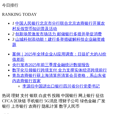
今日排行
RANKING TODAY
1
中国人民银行北京市分行联合北京农商银行开展农
村反假货币知识普及活动
2
创新场景激发市场活力 邮储银行多措并举促消费
3
山城科创添动能！建行多举措破解科技企业融资难
题
案例｜2025年全球企业AI应用调查：日益扩大的AI价
值差距
央行发布2025年前三季度金融统计数据报告
数字化引领银行跨境支付 全力支撑实体经济跨境前行
青岛农商银行获上海清算所清算会员资格，系山东省
内农商银行首家
李源任中国进出口银行四川省分行党委书记
热词
理财
支付
银联
白皮书
投顾
中国银行
网上银行
征信
CFCA
区块链
手机银行
5G消息
理财子公司
绿色金融
广发
银行
上市银行
农商行
隐私计算
数字人民币