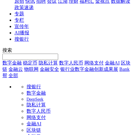
原创
快讯
招聘
会议
江湖
理财
福利汇
金视点
数据解读
政策速递
专题
专栏
宣传年
AI播报
搜银行
搜索
数字金融
稳定币
隐私计算
数字人民币
网络支付
金融AI
区块
链
金融云
物联网
金融安全
银行业数字金融创新成果展
Bank
帮
全部
搜银行
数字金融
DeepSeek
隐私计算
数字人民币
网络支付
金融AI
区块链