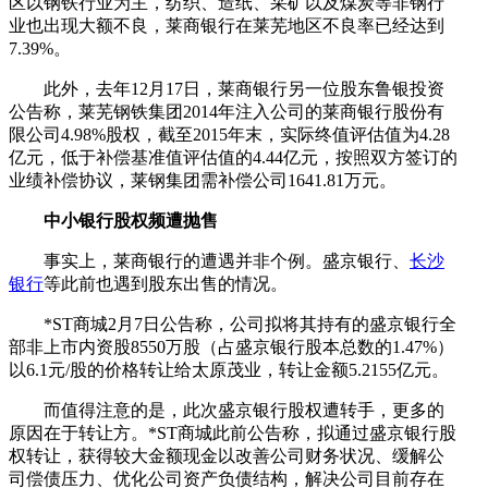
区以钢铁行业为主，纺织、造纸、采矿以及煤炭等非钢行
业也出现大额不良，莱商银行在莱芜地区不良率已经达到
7.39%。
此外，去年12月17日，莱商银行另一位股东鲁银投资
公告称，莱芜钢铁集团2014年注入公司的莱商银行股份有
限公司4.98%股权，截至2015年末，实际终值评估值为4.28
亿元，低于补偿基准值评估值的4.44亿元，按照双方签订的
业绩补偿协议，莱钢集团需补偿公司1641.81万元。
中小银行股权频遭抛售
事实上，莱商银行的遭遇并非个例。盛京银行、
长沙
银行
等此前也遇到股东出售的情况。
*ST商城2月7日公告称，公司拟将其持有的盛京银行全
部非上市内资股8550万股（占盛京银行股本总数的1.47%）
以6.1元/股的价格转让给太原茂业，转让金额5.2155亿元。
而值得注意的是，此次盛京银行股权遭转手，更多的
原因在于转让方。*ST商城此前公告称，拟通过盛京银行股
权转让，获得较大金额现金以改善公司财务状况、缓解公
司偿债压力、优化公司资产负债结构，解决公司目前存在