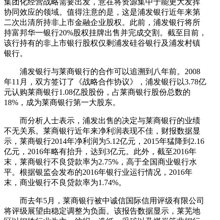
集团化经营战略需要出发，意在将资源集中于能更大发挥
协同效应的领域。值得注意的是，这是浦发银行近年来第
二次出清所持非上市金融企业股权。此前，浦发银行将所
持富邦华一银行20%股权挂牌出售并完成交割。截至目前，
该行持有的非上市银行股权仅剩浦发硅谷银行及浦发村镇
银行。
浦发银行与莱商银行的合作可以追溯到八年前。2008
年11月，双方签订了《战略合作协议》，浦发银行以3.78亿
元认购莱商银行1.08亿股股份，占莱商银行股份总数的
18%，成为莱商银行第一大股东。
而分析人士表示，浦发出售的决定与莱商银行的业绩
不无关系。莱商银行近年来净利润表现不佳，财报数据显
示，莱商银行2014年净利润为5.12亿元，2015年猛降到2.16
亿元，2016年略有抬升，达到3亿元。此外，截至2016年
末，莱商银行不良贷款率为2.75%，高于全国商业银行水
平。根据银监会发布的2016年银行业运行情况，2016年
末，商业银行不良贷款率为1.74%。
而去年5月，莱商银行被中诚信国际信用评级有限公司
将评级展望由稳定调整为负面。该报告数据显示，莱芜地