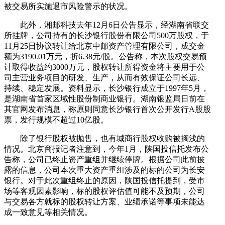
被交易所实施退市风险警示的状况。
此外，湘邮科技去年12月6日公告显示，经湖南省联交
所挂牌，公司持有的长沙银行股份有限公司500万股权，于
11月25日协议转让给北京中邮资产管理有限公司，成交金
额为3190.01万元，折6.38元/股。公告称，本次股权交易预
计取得收益约3000万元，股权转让所得资金将主要用于公
司主营业务项目的研发、生产，从而有效保证公司长远、
持续、稳定发展。资料显示，长沙银行成立于1997年5月，
是湖南省首家区域性股份制商业银行。湖南银监局日前在
其官网发布消息，称原则同意长沙银行首次公开发行A股股
票，发行规模不超过10亿股。
除了银行股权被抛售，也有城商行股权收购被搁浅的
情况。北京商报记者注意到，今年1月，陕国投信托发布公
告称，公司已终止资产重组并继续停牌。根据公司此前披
露的信息，公司本次重大资产重组涉及的标的公司为长安
银行。对于此次重组终止的原因，陕国投信托提到，受市
场等客观因素影响，标的股权评估值可能不及预期，公司
与交易各方就标的股权转让方案、业绩承诺等事项未能达
成一致意见等相关情况。