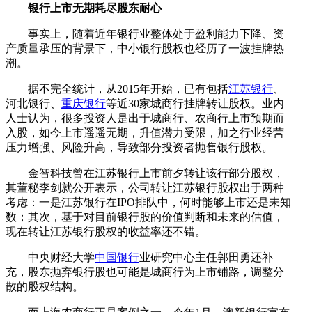
银行上市无期耗尽股东耐心
事实上，随着近年银行业整体处于盈利能力下降、资
产质量承压的背景下，中小银行股权也经历了一波挂牌热
潮。
据不完全统计，从2015年开始，已有包括
江苏银行
、
河北银行、
重庆银行
等近30家城商行挂牌转让股权。业内
人士认为，很多投资人是出于城商行、农商行上市预期而
入股，如今上市遥遥无期，升值潜力受限，加之行业经营
压力增强、风险升高，导致部分投资者抛售银行股权。
金智科技曾在江苏银行上市前夕转让该行部分股权，
其董秘李剑就公开表示，公司转让江苏银行股权出于两种
考虑：一是江苏银行在IPO排队中，何时能够上市还是未知
数；其次，基于对目前银行股的价值判断和未来的估值，
现在转让江苏银行股权的收益率还不错。
中央财经大学
中国银行
业研究中心主任郭田勇还补
充，股东抛弃银行股也可能是城商行为上市铺路，调整分
散的股权结构。