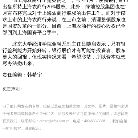
而上海农商行正是案例之一。今年1月，澳新银行宣布
出售所持上海农商行20%股权。此外，绿地控股集团也在1
月宣布将完成对于上海农商行股权的出售工作。而对于谋
求上市的上海农商行来说，在上市之前，清理整顿股东也
是国资改革的一部分。目前，上海农商行的核心股权已全
部回到上海国资平台手中。
北京大学经济学院金融系副主任吕随启表示，只有银
行盈利能力开始好转，银行股价才有可能给投资者、股东
更大的回报，但现实情况来看，希望渺茫，所以资本就想
尽办法撤出来。
责任编辑：韩希宇
免责声明：
电子银行网发布的专栏、投稿以及征文相关文章，其文字、图片、视频均来源
于作者投稿或转载自相关作品方；如涉及未经许可使用作品的问题，请您优先
联系我们（联系邮箱：cebnet@cfca.com.cn，电话：400-880-9888），我们会第
一时间核实，谢谢配合。