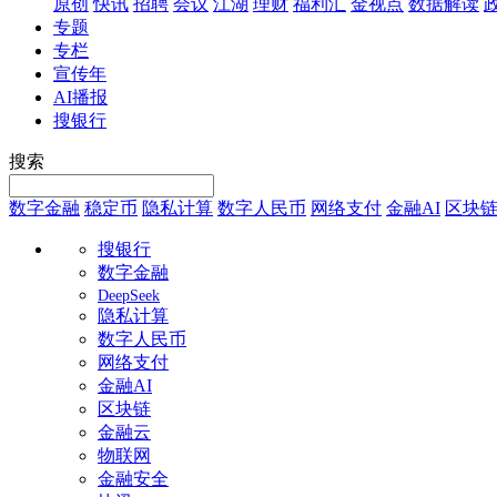
原创
快讯
招聘
会议
江湖
理财
福利汇
金视点
数据解读
专题
专栏
宣传年
AI播报
搜银行
搜索
数字金融
稳定币
隐私计算
数字人民币
网络支付
金融AI
区块
搜银行
数字金融
DeepSeek
隐私计算
数字人民币
网络支付
金融AI
区块链
金融云
物联网
金融安全