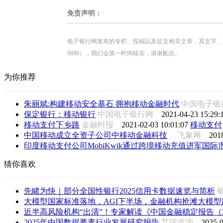
免责声明：
电子银行网发布的专栏、投稿以及征文相关文章，其文字、图片、视
9888），我们会第一时间核实，谢谢配合。
为你推荐
朱丽斌:构建移动安全基石 拥抱移动金融时代
中国电子
保定银行：移动银行
中国电子银行网
2021-04-23 15:29:
移动支付下乡路
金融时报
2021-02-03 10:01:07
移动支付
中国移动成立全资子公司中移动金融科技
飞象网
201
印度移动支付公司MobiKwik通过跨境移动充值进军国际
猜你喜欢
先睹为快｜部分全国性银行2025信用卡数据速览与简析
大模型国家标准落地，AGI下半场，金融机构抢滩大模型
近半高风险机构“出清”！专家解读《中国金融稳定报告（202
2025年中国数据要素行业发展研究报告
艾瑞咨询
2025-0