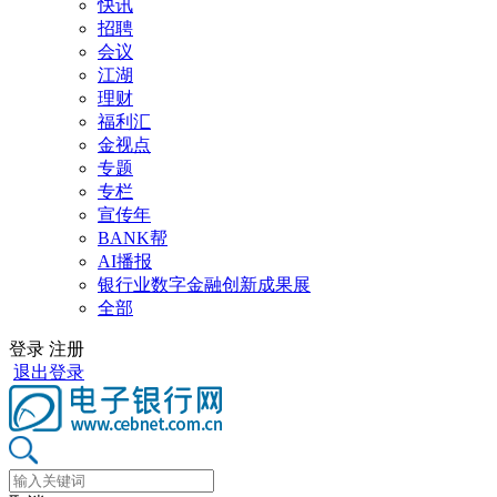
快讯
招聘
会议
江湖
理财
福利汇
金视点
专题
专栏
宣传年
BANK帮
AI播报
银行业数字金融创新成果展
全部
登录
注册
退出登录