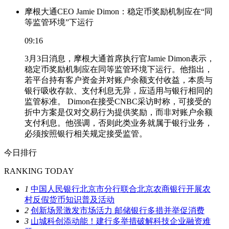
摩根大通CEO Jamie Dimon：稳定币奖励机制应在“同
等监管环境”下运行
09:16
3月3日消息，摩根大通首席执行官Jamie Dimon表示，
稳定币奖励机制应在同等监管环境下运行。他指出，
若平台持有客户资金并对账户余额支付收益，本质与
银行吸收存款、支付利息无异，应适用与银行相同的
监管标准。 Dimon在接受CNBC采访时称，可接受的
折中方案是仅对交易行为提供奖励，而非对账户余额
支付利息。他强调，否则此类业务就属于银行业务，
必须按照银行相关规定接受监管。
今日排行
RANKING TODAY
1
中国人民银行北京市分行联合北京农商银行开展农
村反假货币知识普及活动
2
创新场景激发市场活力 邮储银行多措并举促消费
3
山城科创添动能！建行多举措破解科技企业融资难