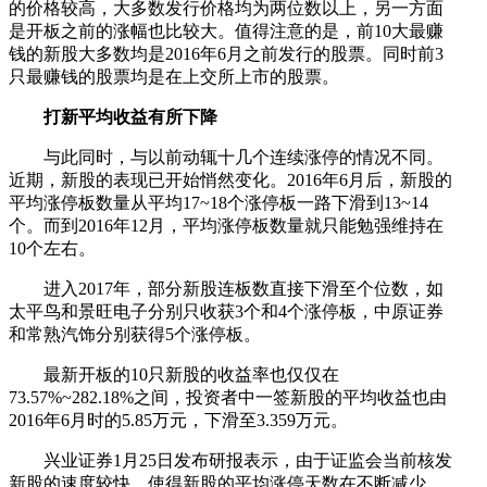
的价格较高，大多数发行价格均为两位数以上，另一方面
是开板之前的涨幅也比较大。值得注意的是，前10大最赚
钱的新股大多数均是2016年6月之前发行的股票。同时前3
只最赚钱的股票均是在上交所上市的股票。
打新平均收益有所下降
与此同时，与以前动辄十几个连续涨停的情况不同。
近期，新股的表现已开始悄然变化。2016年6月后，新股的
平均涨停板数量从平均17~18个涨停板一路下滑到13~14
个。而到2016年12月，平均涨停板数量就只能勉强维持在
10个左右。
进入2017年，部分新股连板数直接下滑至个位数，如
太平鸟和景旺电子分别只收获3个和4个涨停板，中原证券
和常熟汽饰分别获得5个涨停板。
最新开板的10只新股的收益率也仅仅在
73.57%~282.18%之间，投资者中一签新股的平均收益也由
2016年6月时的5.85万元，下滑至3.359万元。
兴业证券1月25日发布研报表示，由于证监会当前核发
新股的速度较快，使得新股的平均涨停天数在不断减少，