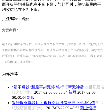
而开板平均涨幅也在不断下降，与此同时，单批新股的平
均收益也在不断下滑。
责任编辑：晓丽
免责声明：
电子银行网发布的专栏、投稿以及征文相关文章，其文字、图片、视频均来源
于作者投稿或转载自相关作品方；如涉及未经许可使用作品的问题，请您优先
联系我们（联系邮箱：cebnet@cfca.com.cn，电话：400-880-9888），我们会第
一时间核实，谢谢配合。
为你推荐
“最不赚钱”新股再封涨停 银行打新无神话
21世纪经济
报道(广州)
2017-02-08 08:38:34
新股
2017-02-08
08:38:34
新股
银行股火爆背后：银行次新股偏离行业平均估值
21世
纪经济报道(广州)
2017-02-22 09:48:52
商业银行