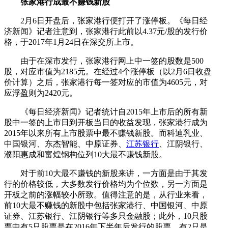
张家港行成最不赚钱新股
2月6日开盘后，张家港行便打开了涨停板。《每日经
济新闻》记者注意到，张家港行此前以4.37元/股的发行价
格，于2017年1月24日在深交所上市。
由于在深市发行，张家港行网上中一签的股数是500
股，对应市值为2185元。在经过4个涨停板（以2月6日收盘
价计算）之后，张家港行每一签对应的市值为4605元，对
应浮盈则为2420元。
《每日经济新闻》记者统计自2015年上市后的所有新
股中一签的上市日到开板当日的收益发现，张家港行成为
2015年以来所有上市股票中最不赚钱新股。而科迪乳业、
中国银河、东杰智能、中原证券、
江苏银行
、江阴银行、
濮阳惠成和富煌钢构位列10大最不赚钱新股。
对于前10大最不赚钱的新股来讲，一方面是由于其发
行的价格较低，大多数发行价格均为个位数，另一方面是
开板之前的涨幅较小所致。值得注意的是，从行业来看，
前10大最不赚钱的新股中包括张家港行、中国银河、中原
证券、江苏银行、江阴银行等多只金融股；此外，10只股
票中有5只股票是在2016年下半年后发行的股票，有2只是