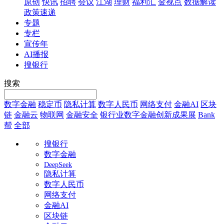
原创
快讯
招聘
会议
江湖
理财
福利汇
金视点
数据解读
政策速递
专题
专栏
宣传年
AI播报
搜银行
搜索
数字金融
稳定币
隐私计算
数字人民币
网络支付
金融AI
区块
链
金融云
物联网
金融安全
银行业数字金融创新成果展
Bank
帮
全部
搜银行
数字金融
DeepSeek
隐私计算
数字人民币
网络支付
金融AI
区块链