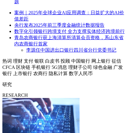
题
案例｜2025年全球企业AI应用调查：日益扩大的AI价
值差距
央行发布2025年前三季度金融统计数据报告
数字化引领银行跨境支付 全力支撑实体经济跨境前行
青岛农商银行获上海清算所清算会员资格，系山东省
内农商银行首家
李源任中国进出口银行四川省分行党委书记
热词
理财
支付
银联
白皮书
投顾
中国银行
网上银行
征信
CFCA
区块链
手机银行
5G消息
理财子公司
绿色金融
广发
银行
上市银行
农商行
隐私计算
数字人民币
研究
RESEARCH