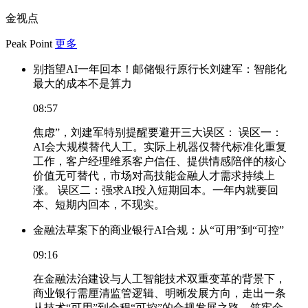
金视点
Peak Point
更多
别指望AI一年回本！邮储银行原行长刘建军：智能化
最大的成本不是算力
08:57
焦虑”，刘建军特别提醒要避开三大误区： 误区一：
AI会大规模替代人工。实际上机器仅替代标准化重复
工作，客户经理维系客户信任、提供情感陪伴的核心
价值无可替代，市场对高技能金融人才需求持续上
涨。 误区二：强求AI投入短期回本。一年内就要回
本、短期内回本，不现实。
金融法草案下的商业银行AI合规：从“可用”到“可控”
09:16
在金融法治建设与人工智能技术双重变革的背景下，
商业银行需厘清监管逻辑、明晰发展方向，走出一条
从技术“可用”到全程“可控”的合规发展之路，筑牢金