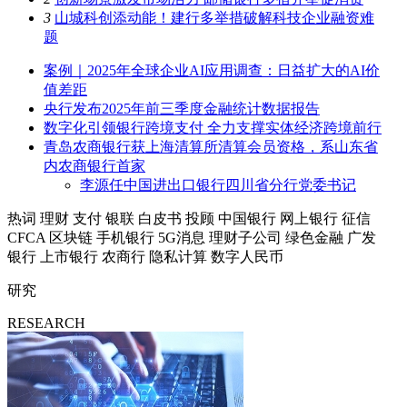
3
山城科创添动能！建行多举措破解科技企业融资难
题
案例｜2025年全球企业AI应用调查：日益扩大的AI价
值差距
央行发布2025年前三季度金融统计数据报告
数字化引领银行跨境支付 全力支撑实体经济跨境前行
青岛农商银行获上海清算所清算会员资格，系山东省
内农商银行首家
李源任中国进出口银行四川省分行党委书记
热词
理财
支付
银联
白皮书
投顾
中国银行
网上银行
征信
CFCA
区块链
手机银行
5G消息
理财子公司
绿色金融
广发
银行
上市银行
农商行
隐私计算
数字人民币
研究
RESEARCH