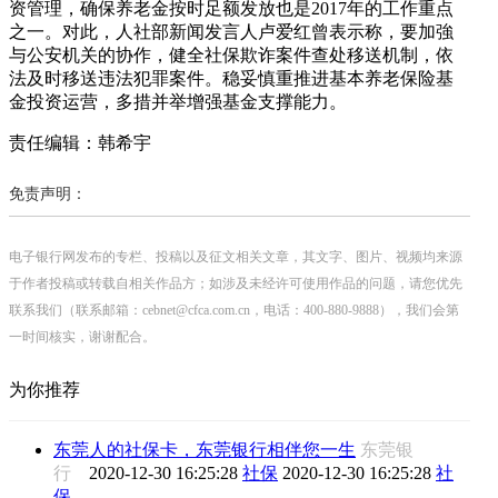
资管理，确保养老金按时足额发放也是2017年的工作重点
之一。对此，人社部新闻发言人卢爱红曾表示称，要加強
与公安机关的协作，健全社保欺诈案件查处移送机制，依
法及时移送违法犯罪案件。稳妥慎重推进基本养老保险基
金投资运营，多措并举增强基金支撑能力。
责任编辑：韩希宇
免责声明：
电子银行网发布的专栏、投稿以及征文相关文章，其文字、图片、视频均来源
于作者投稿或转载自相关作品方；如涉及未经许可使用作品的问题，请您优先
联系我们（联系邮箱：cebnet@cfca.com.cn，电话：400-880-9888），我们会第
一时间核实，谢谢配合。
为你推荐
东莞人的社保卡，东莞银行相伴您一生
东莞银
行
2020-12-30 16:25:28
社保
2020-12-30 16:25:28
社
保