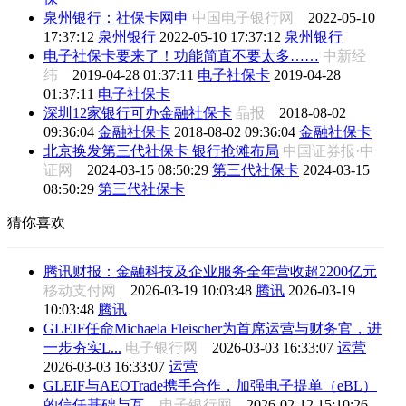
泉州银行：社保卡网申
中国电子银行网
2022-05-10
17:37:12
泉州银行
2022-05-10 17:37:12
泉州银行
电子社保卡要来了！功能简直不要太多……
中新经
纬
2019-04-28 01:37:11
电子社保卡
2019-04-28
01:37:11
电子社保卡
深圳12家银行可办金融社保卡
晶报
2018-08-02
09:36:04
金融社保卡
2018-08-02 09:36:04
金融社保卡
北京换发第三代社保卡 银行抢滩布局
中国证券报·中
证网
2024-03-15 08:50:29
第三代社保卡
2024-03-15
08:50:29
第三代社保卡
猜你喜欢
腾讯财报：金融科技及企业服务全年营收超2200亿元
移动支付网
2026-03-19 10:03:48
腾讯
2026-03-19
10:03:48
腾讯
GLEIF任命Michaela Fleischer为首席运营与财务官，进
一步夯实L...
电子银行网
2026-03-03 16:33:07
运营
2026-03-03 16:33:07
运营
GLEIF与AEOTrade携手合作，加强电子提单（eBL）
的信任基础与互...
电子银行网
2026-02-12 15:10:26