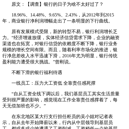
原文：【调查】银行的日子为啥不太好过了？
18.96%、14.48%、9.65%、2.43%，从2012年到2015
年，商业银行净利润增幅走出了一条明显的下行曲线。
原有发展模式受限，新的转型不易，银行利润增长乏
力。“经济增速放缓，实体经济信贷需求下降，企业的融资
渠道也在拓宽，对银行信贷的依赖度不断下降，银行业务
规模的增长空间有限。而且，随着利率市场化的推进，银
行净息差收入水平迅速下滑，2016年尤为明显，银行传统
盈利能力遭受很大挑战。”曾刚说。
不断下滑的银行福利待遇
一线员工：压力大工资低 全靠责任感死撑
“自从工资全线下调以后，我们基层员工其实生活质量
受到很严重的影响，感觉现在工作全靠责任感撑着了，每
天无偿加班也不少。”
在东北地区某大行支行担任柜员的吴小姐对记者表
示，自从去年开始降薪以来，行内从中层领导到基层员
工，都或多或少地遭遇了工资削减，工资稍低一点的基层