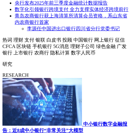
央行发布2025年前三季度金融统计数据报告
数字化引领银行跨境支付 全力支撑实体经济跨境前行
青岛农商银行获上海清算所清算会员资格，系山东省
内农商银行首家
李源任中国进出口银行四川省分行党委书记
热词
理财
支付
银联
白皮书
投顾
中国银行
网上银行
征信
CFCA
区块链
手机银行
5G消息
理财子公司
绿色金融
广发
银行
上市银行
农商行
隐私计算
数字人民币
研究
RESEARCH
中小银行数字金融报
告：近8成中小银行“非常关注”大模型