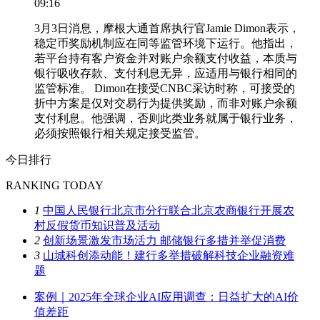
09:16
3月3日消息，摩根大通首席执行官Jamie Dimon表示，
稳定币奖励机制应在同等监管环境下运行。他指出，
若平台持有客户资金并对账户余额支付收益，本质与
银行吸收存款、支付利息无异，应适用与银行相同的
监管标准。 Dimon在接受CNBC采访时称，可接受的
折中方案是仅对交易行为提供奖励，而非对账户余额
支付利息。他强调，否则此类业务就属于银行业务，
必须按照银行相关规定接受监管。
今日排行
RANKING TODAY
1
中国人民银行北京市分行联合北京农商银行开展农
村反假货币知识普及活动
2
创新场景激发市场活力 邮储银行多措并举促消费
3
山城科创添动能！建行多举措破解科技企业融资难
题
案例｜2025年全球企业AI应用调查：日益扩大的AI价
值差距