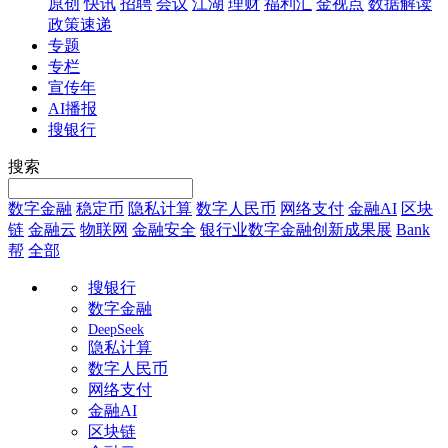
原创
快讯
招聘
会议
江湖
理财
福利汇
金视点
数据解读
政策速递
专题
专栏
宣传年
AI播报
搜银行
搜索
数字金融
稳定币
隐私计算
数字人民币
网络支付
金融AI
区块
链
金融云
物联网
金融安全
银行业数字金融创新成果展
Bank
帮
全部
搜银行
数字金融
DeepSeek
隐私计算
数字人民币
网络支付
金融AI
区块链