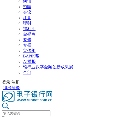
快讯
招聘
会议
江湖
理财
福利汇
金视点
专题
专栏
宣传年
BANK帮
AI播报
银行业数字金融创新成果展
全部
登录
注册
退出登录