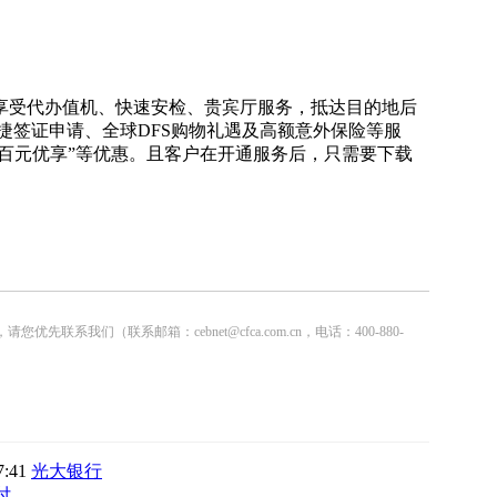
。
受代办值机、快速安检、贵宾厅服务，抵达目的地后
捷签证申请、全球DFS购物礼遇及高额意外保险等服
百元优享”等优惠。且客户在开通服务后，只需要下载
联系邮箱：cebnet@cfca.com.cn，电话：400-880-
7:41
光大银行
付