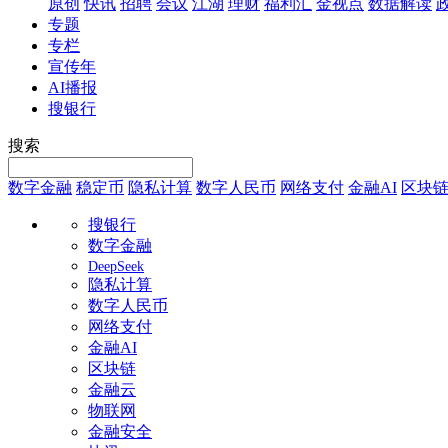
原创
快讯
招聘
会议
江湖
理财
福利汇
金视点
数据解读
专题
专栏
宣传年
AI播报
搜银行
搜索
数字金融
稳定币
隐私计算
数字人民币
网络支付
金融AI
区块
搜银行
数字金融
DeepSeek
隐私计算
数字人民币
网络支付
金融AI
区块链
金融云
物联网
金融安全