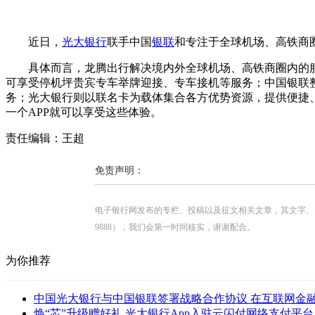
近日，
光大银行
联手中国
银联
和专注于全球机场、高铁商
具体而言，龙腾出行解决境内外全球机场、高铁商圈内的服
可享受停机坪贵宾专车举牌迎接、专车接机等服务；中国银联整
务；光大银行则以联名卡为载体集合各方优势资源，提供便捷、
一个APP就可以享受这些体验。
责任编辑：王超
免责声明：
电子银行网发布的专栏、投稿以及征文相关文章，其文字、图片、视
9888），我们会第一时间核实，谢谢配合。
为你推荐
中国光大银行与中国银联签署战略合作协议 在互联网金融等
焕“芯”升级赠好礼 光大银行App入驻云闪付网络支付平台