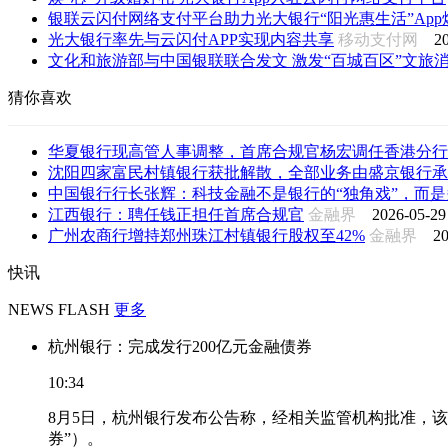
银联云闪付网络支付平台助力光大银行“阳光惠生活”App焕新
光大银行率先与云闪付APP实现内容共享
移动支付网
2
文化和旅游部与中国银联联合发文 激发“百城百区”文旅消费
猜你喜欢
华夏银行现高管人事调整，首席合规官杨宏调任香港分行
沈阳四家富民村镇银行获批解散，全部业务由盛京银行承
中国银行行长张辉：科技金融不是银行的“独角戏”，而是多
江西银行：聘任钱正担任首席合规官
金融界
2026-05-29
广州农商行增持郑州珠江村镇银行股权至42%
金融界
20
快讯
NEWS FLASH
更多
杭州银行：完成发行200亿元金融债券
10:34
8月5日，杭州银行发布公告称，经相关监管机构批准，该
券”）。