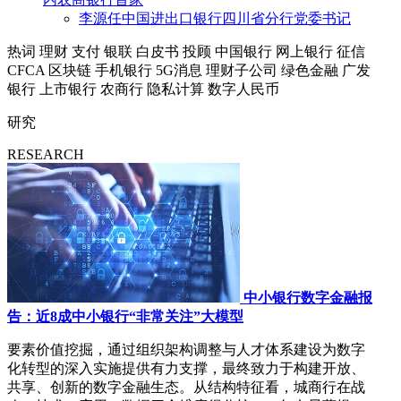
李源任中国进出口银行四川省分行党委书记
热词
理财
支付
银联
白皮书
投顾
中国银行
网上银行
征信
CFCA
区块链
手机银行
5G消息
理财子公司
绿色金融
广发
银行
上市银行
农商行
隐私计算
数字人民币
研究
RESEARCH
中小银行数字金融报
告：近8成中小银行“非常关注”大模型
要素价值挖掘，通过组织架构调整与人才体系建设为数字
化转型的深入实施提供有力支撑，最终致力于构建开放、
共享、创新的数字金融生态。从结构特征看，城商行在战