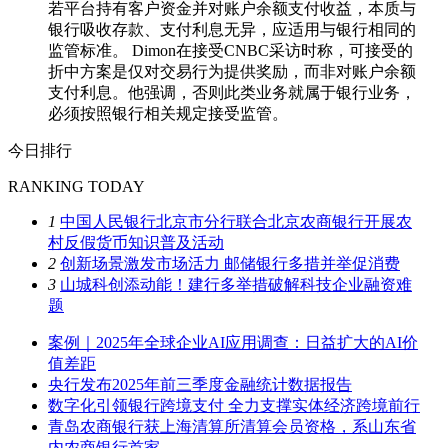
若平台持有客户资金并对账户余额支付收益，本质与
银行吸收存款、支付利息无异，应适用与银行相同的
监管标准。 Dimon在接受CNBC采访时称，可接受的
折中方案是仅对交易行为提供奖励，而非对账户余额
支付利息。他强调，否则此类业务就属于银行业务，
必须按照银行相关规定接受监管。
今日排行
RANKING TODAY
1
中国人民银行北京市分行联合北京农商银行开展农
村反假货币知识普及活动
2
创新场景激发市场活力 邮储银行多措并举促消费
3
山城科创添动能！建行多举措破解科技企业融资难
题
案例｜2025年全球企业AI应用调查：日益扩大的AI价
值差距
央行发布2025年前三季度金融统计数据报告
数字化引领银行跨境支付 全力支撑实体经济跨境前行
青岛农商银行获上海清算所清算会员资格，系山东省
内农商银行首家