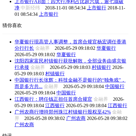
上市银行AB面：四大行净利占比超六成，逾七成破
净
中新经纬
2018-11-01 08:54:34
上市银行
2018-11-
01 08:54:34
上市银行
猜你喜欢
华夏银行现高管人事调整，首席合规官杨宏调任香港
分行行长
金融界
2026-05-29 09:18:02
华夏银行
2026-05-29 09:18:02
华夏银行
沈阳四家富民村镇银行获批解散，全部业务由盛京银
行承接
金融界
2026-05-29 09:18:03
村镇银行
2026-
05-29 09:18:03
村镇银行
中国银行行长张辉：科技金融不是银行的“独角戏”，
而是多方共...
金融界
2026-05-29 09:18:04
中国银行
2026-05-29 09:18:04
中国银行
江西银行：聘任钱正担任首席合规官
金融界
2026-
05-29 09:18:04
江西银行
2026-05-29 09:18:04
江西银行
广州农商行增持郑州珠江村镇银行股权至42%
金融
界
2026-05-28 09:38:02
广州农商
2026-05-28 09:38:02
广州农商
快讯