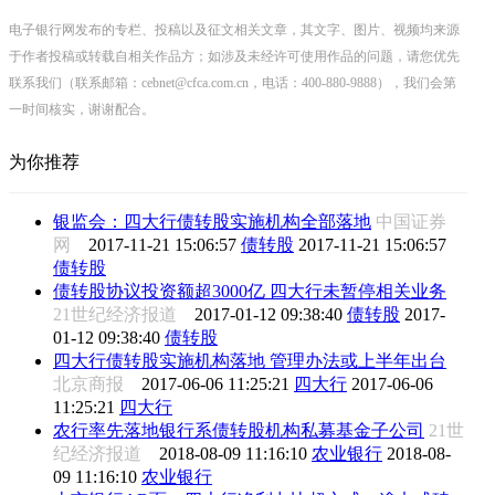
电子银行网发布的专栏、投稿以及征文相关文章，其文字、图片、视频均来源
于作者投稿或转载自相关作品方；如涉及未经许可使用作品的问题，请您优先
联系我们（联系邮箱：cebnet@cfca.com.cn，电话：400-880-9888），我们会第
一时间核实，谢谢配合。
为你推荐
银监会：四大行债转股实施机构全部落地
中国证券
网
2017-11-21 15:06:57
债转股
2017-11-21 15:06:57
债转股
债转股协议投资额超3000亿 四大行未暂停相关业务
21世纪经济报道
2017-01-12 09:38:40
债转股
2017-
01-12 09:38:40
债转股
四大行债转股实施机构落地 管理办法或上半年出台
北京商报
2017-06-06 11:25:21
四大行
2017-06-06
11:25:21
四大行
农行率先落地银行系债转股机构私募基金子公司
21世
纪经济报道
2018-08-09 11:16:10
农业银行
2018-08-
09 11:16:10
农业银行