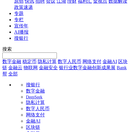
原创
快讯
招聘
会议
江湖
理财
福利汇
金视点
数据解读
政策速递
专题
专栏
宣传年
AI播报
搜银行
搜索
数字金融
稳定币
隐私计算
数字人民币
网络支付
金融AI
区块
链
金融云
物联网
金融安全
银行业数字金融创新成果展
Bank
帮
全部
搜银行
数字金融
DeepSeek
隐私计算
数字人民币
网络支付
金融AI
区块链