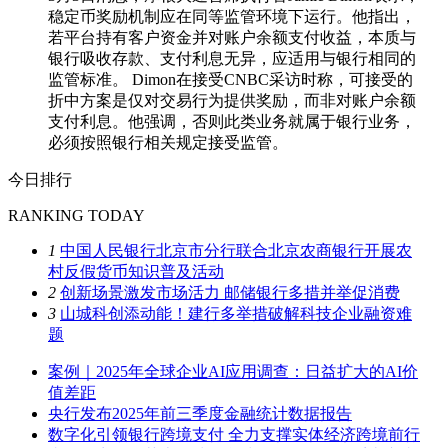
稳定币奖励机制应在同等监管环境下运行。他指出，
若平台持有客户资金并对账户余额支付收益，本质与
银行吸收存款、支付利息无异，应适用与银行相同的
监管标准。 Dimon在接受CNBC采访时称，可接受的
折中方案是仅对交易行为提供奖励，而非对账户余额
支付利息。他强调，否则此类业务就属于银行业务，
必须按照银行相关规定接受监管。
今日排行
RANKING TODAY
1
中国人民银行北京市分行联合北京农商银行开展农
村反假货币知识普及活动
2
创新场景激发市场活力 邮储银行多措并举促消费
3
山城科创添动能！建行多举措破解科技企业融资难
题
案例｜2025年全球企业AI应用调查：日益扩大的AI价
值差距
央行发布2025年前三季度金融统计数据报告
数字化引领银行跨境支付 全力支撑实体经济跨境前行