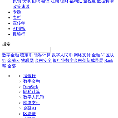
原创
快讯
招聘
会议
江湖
理财
福利汇
金视点
数据解读
政策速递
专题
专栏
宣传年
AI播报
搜银行
搜索
数字金融
稳定币
隐私计算
数字人民币
网络支付
金融AI
区块
链
金融云
物联网
金融安全
银行业数字金融创新成果展
Bank
帮
全部
搜银行
数字金融
DeepSeek
隐私计算
数字人民币
网络支付
金融AI
区块链