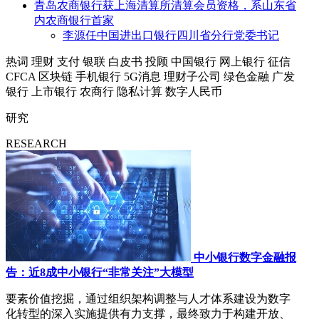
青岛农商银行获上海清算所清算会员资格，系山东省
内农商银行首家
李源任中国进出口银行四川省分行党委书记
热词
理财
支付
银联
白皮书
投顾
中国银行
网上银行
征信
CFCA
区块链
手机银行
5G消息
理财子公司
绿色金融
广发
银行
上市银行
农商行
隐私计算
数字人民币
研究
RESEARCH
中小银行数字金融报
告：近8成中小银行“非常关注”大模型
要素价值挖掘，通过组织架构调整与人才体系建设为数字
化转型的深入实施提供有力支撑，最终致力于构建开放、