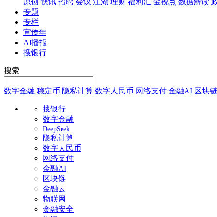
原创
快讯
招聘
会议
江湖
理财
福利汇
金视点
数据解读
专题
专栏
宣传年
AI播报
搜银行
搜索
数字金融
稳定币
隐私计算
数字人民币
网络支付
金融AI
区块
搜银行
数字金融
DeepSeek
隐私计算
数字人民币
网络支付
金融AI
区块链
金融云
物联网
金融安全