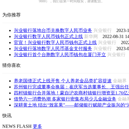
9888），我们会第一时间核实，谢谢配合。
为你推荐
兴业银行落地台币兑换数字人民币业务
兴业银行
2023-1
兴业银行数字人民币钱包正式上线
新华网
2022-08-31 14
官宣！兴业银行数字人民币钱包正式上线
兴业银行
202
兴业银行落地数字人民币基金支付服务
兴业银行
2023-0
兴业银行首个台胞数字人民币钱包在厦门开立
兴业银
猜你喜欢
养老国债正式上线开售 个人养老金品类扩容提速
金融
苏州银行完成董事会换届：崔庆军当选董事长、王强出任行
四村镇银行合并落地！蒙自沪农商村镇银行增资至1.76亿
借势六一消费热潮 多家银行密集布局少儿金融业务
金
深耕黄土地 结出“致富果”——邮储银行赋能产业振兴的“洛川
快讯
NEWS FLASH
更多