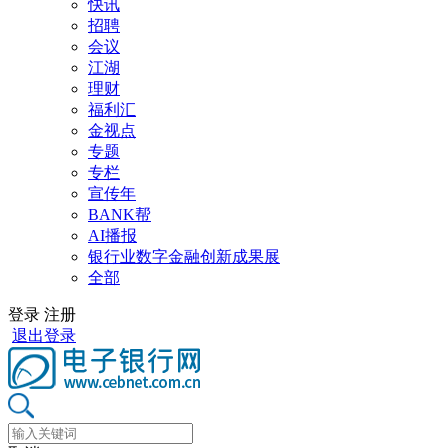
快讯
招聘
会议
江湖
理财
福利汇
金视点
专题
专栏
宣传年
BANK帮
AI播报
银行业数字金融创新成果展
全部
登录
注册
退出登录