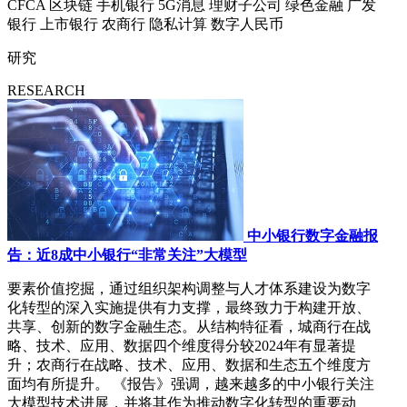
CFCA
区块链
手机银行
5G消息
理财子公司
绿色金融
广发
银行
上市银行
农商行
隐私计算
数字人民币
研究
RESEARCH
中小银行数字金融报
告：近8成中小银行“非常关注”大模型
要素价值挖掘，通过组织架构调整与人才体系建设为数字
化转型的深入实施提供有力支撑，最终致力于构建开放、
共享、创新的数字金融生态。从结构特征看，城商行在战
略、技术、应用、数据四个维度得分较2024年有显著提
升；农商行在战略、技术、应用、数据和生态五个维度方
面均有所提升。 《报告》强调，越来越多的中小银行关注
大模型技术进展，并将其作为推动数字化转型的重要动