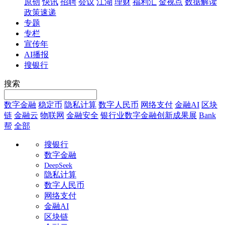
原创
快讯
招聘
会议
江湖
理财
福利汇
金视点
数据解读
政策速递
专题
专栏
宣传年
AI播报
搜银行
搜索
数字金融
稳定币
隐私计算
数字人民币
网络支付
金融AI
区块
链
金融云
物联网
金融安全
银行业数字金融创新成果展
Bank
帮
全部
搜银行
数字金融
DeepSeek
隐私计算
数字人民币
网络支付
金融AI
区块链