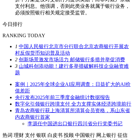
支付利息。他强调，否则此类业务就属于银行业务，
必须按照银行相关规定接受监管。
今日排行
RANKING TODAY
1
中国人民银行北京市分行联合北京农商银行开展农
村反假货币知识普及活动
2
创新场景激发市场活力 邮储银行多措并举促消费
3
山城科创添动能！建行多举措破解科技企业融资难
题
案例｜2025年全球企业AI应用调查：日益扩大的AI价
值差距
央行发布2025年前三季度金融统计数据报告
数字化引领银行跨境支付 全力支撑实体经济跨境前行
青岛农商银行获上海清算所清算会员资格，系山东省
内农商银行首家
李源任中国进出口银行四川省分行党委书记
热词
理财
支付
银联
白皮书
投顾
中国银行
网上银行
征信