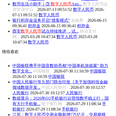
数币生活小助手｜③
数字
人民币
App...
数字人民币运
营管理中心
2026-07-13 09:51:52
数字人民币
2026-
07-13 09:51:52
数字人民币
银行积存金业务开启“揽客模式”
金融界
2026-06-15
09:36:41
积存金
2026-06-15 09:36:41
积存金
西安
数字
人民币
试点持续推进 ，试...
移动支付
网
2025-03-28 10:47:34
数字人民币
2025-03-28
10:47:34
数字人民币
猜你喜欢
中国银联携手中国音数协亮相“中国单机游戏展” 助力
数字文化...
中国银联
2026-07-30 11:16:59
中国银联
2026-07-30 11:16:59
中国银联
中国人民银行等九部门联合印发《关于加强科技金融
领域数据开发...
中国人民银行
2026-07-30 10:12:57
人民银行
2026-07-30 10:12:57
人民银行
数据显示：2026年Q2手机银行运营指数平稳上行，国
有大行手机银...
电子银行网
2026-07-29 11:08:34
手
机银行
2026-07-29 11:08:34
手机银行
江苏：数字人民币交易金额新增7万亿元，交易规模