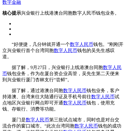
数字金融
核心提示
兴业银行上线港澳台同胞数字人民币钱包业务。
“好便捷，几分钟就开通一个
数字人民币
钱包。”刚刚开
立兴业银行首个台湾同胞
数字人民币
钱包的吴先生感叹
道。
据了解，9月27日，兴业银行上线港澳台同胞
数字人民
币
钱包业务，作为在厦台资企业高管，吴先生第二天便来
到兴业银行厦门杏林支行“尝鲜”。
据了解，通过港澳台同胞
数字人民币
钱包业务，客户
持港澳、台湾来往大陆通行证及手机号前往
数字人民币
试
点地区兴业银行网点即可开通
数字人民币
钱包，使用充
钱、存银行、消费等功能。
厦门是
数字人民币
第三批试点城市，同时也是对台交
流合作的窗口城市。“此次台湾同胞
数字人民币
钱包的成功