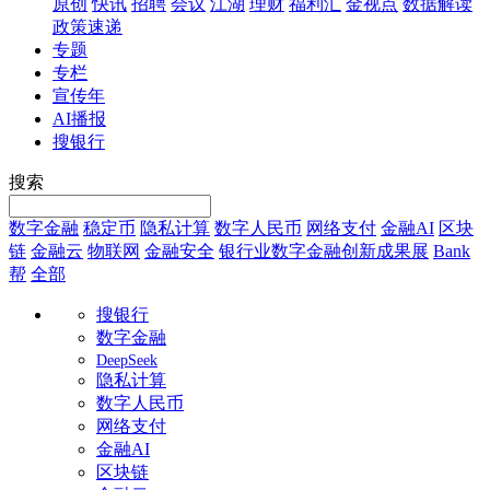
原创
快讯
招聘
会议
江湖
理财
福利汇
金视点
数据解读
政策速递
专题
专栏
宣传年
AI播报
搜银行
搜索
数字金融
稳定币
隐私计算
数字人民币
网络支付
金融AI
区块
链
金融云
物联网
金融安全
银行业数字金融创新成果展
Bank
帮
全部
搜银行
数字金融
DeepSeek
隐私计算
数字人民币
网络支付
金融AI
区块链