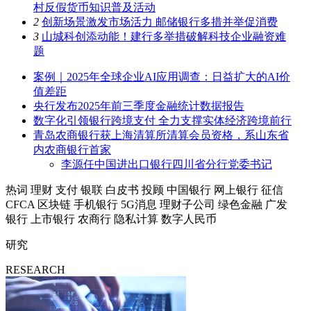
村反假货币知识普及活动
2
创新场景激发市场活力 邮储银行多措并举促消费
3
山城科创添动能！建行多举措破解科技企业融资难
题
案例｜2025年全球企业AI应用调查：日益扩大的AI价
值差距
央行发布2025年前三季度金融统计数据报告
数字化引领银行跨境支付 全力支撑实体经济跨境前行
青岛农商银行获上海清算所清算会员资格，系山东省
内农商银行首家
李源任中国进出口银行四川省分行党委书记
热词
理财
支付
银联
白皮书
投顾
中国银行
网上银行
征信
CFCA
区块链
手机银行
5G消息
理财子公司
绿色金融
广发
银行
上市银行
农商行
隐私计算
数字人民币
研究
RESEARCH