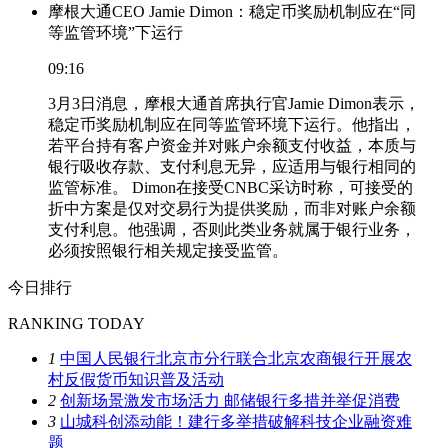
摩根大通CEO Jamie Dimon：稳定币奖励机制应在“同
等监管环境”下运行
09:16
3月3日消息，摩根大通首席执行官Jamie Dimon表示，
稳定币奖励机制应在同等监管环境下运行。他指出，
若平台持有客户资金并对账户余额支付收益，本质与
银行吸收存款、支付利息无异，应适用与银行相同的
监管标准。 Dimon在接受CNBC采访时称，可接受的
折中方案是仅对交易行为提供奖励，而非对账户余额
支付利息。他强调，否则此类业务就属于银行业务，
必须按照银行相关规定接受监管。
今日排行
RANKING TODAY
1
中国人民银行北京市分行联合北京农商银行开展农
村反假货币知识普及活动
2
创新场景激发市场活力 邮储银行多措并举促消费
3
山城科创添动能！建行多举措破解科技企业融资难
题