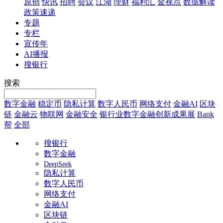
原创
快讯
招聘
会议
江湖
理财
福利汇
金视点
数据解读
政策速递
专题
专栏
宣传年
AI播报
搜银行
搜索
数字金融
稳定币
隐私计算
数字人民币
网络支付
金融AI
区块
链
金融云
物联网
金融安全
银行业数字金融创新成果展
Bank
帮
全部
搜银行
数字金融
DeepSeek
隐私计算
数字人民币
网络支付
金融AI
区块链