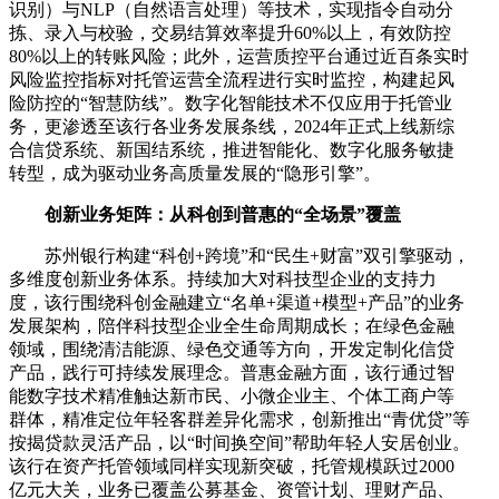
识别）与NLP（自然语言处理）等技术，实现指令自动分
拣、录入与校验，交易结算效率提升60%以上，有效防控
80%以上的转账风险；此外，运营质控平台通过近百条实时
风险监控指标对托管运营全流程进行实时监控，构建起风
险防控的“智慧防线”。数字化智能技术不仅应用于托管业
务，更渗透至该行各业务发展条线，2024年正式上线新综
合信贷系统、新国结系统，推进智能化、数字化服务敏捷
转型，成为驱动业务高质量发展的“隐形引擎”。
创新业务矩阵：从科创到普惠的“全场景”覆盖
苏州银行构建“科创+跨境”和“民生+财富”双引擎驱动，
多维度创新业务体系。持续加大对科技型企业的支持力
度，该行围绕科创金融建立“名单+渠道+模型+产品”的业务
发展架构，陪伴科技型企业全生命周期成长；在绿色金融
领域，围绕清洁能源、绿色交通等方向，开发定制化信贷
产品，践行可持续发展理念。普惠金融方面，该行通过智
能数字技术精准触达新市民、小微企业主、个体工商户等
群体，精准定位年轻客群差异化需求，创新推出“青优贷”等
按揭贷款灵活产品，以“时间换空间”帮助年轻人安居创业。
该行在资产托管领域同样实现新突破，托管规模跃过2000
亿元大关，业务已覆盖公募基金、资管计划、理财产品、