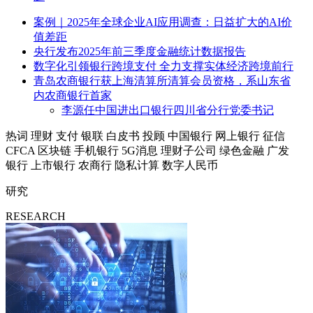
案例｜2025年全球企业AI应用调查：日益扩大的AI价
值差距
央行发布2025年前三季度金融统计数据报告
数字化引领银行跨境支付 全力支撑实体经济跨境前行
青岛农商银行获上海清算所清算会员资格，系山东省
内农商银行首家
李源任中国进出口银行四川省分行党委书记
热词
理财
支付
银联
白皮书
投顾
中国银行
网上银行
征信
CFCA
区块链
手机银行
5G消息
理财子公司
绿色金融
广发
银行
上市银行
农商行
隐私计算
数字人民币
研究
RESEARCH