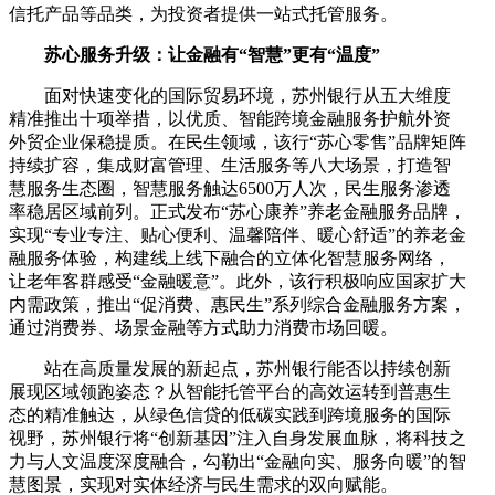
信托产品等品类，为投资者提供一站式托管服务。
苏心服务升级：让金融有“智慧”更有“温度”
面对快速变化的国际贸易环境，苏州银行从五大维度
精准推出十项举措，以优质、智能跨境金融服务护航外资
外贸企业保稳提质。在民生领域，该行“苏心零售”品牌矩阵
持续扩容，集成财富管理、生活服务等八大场景，打造智
慧服务生态圈，智慧服务触达6500万人次，民生服务渗透
率稳居区域前列。正式发布“苏心康养”养老金融服务品牌，
实现“专业专注、贴心便利、温馨陪伴、暖心舒适”的养老金
融服务体验，构建线上线下融合的立体化智慧服务网络，
让老年客群感受“金融暖意”。此外，该行积极响应国家扩大
内需政策，推出“促消费、惠民生”系列综合金融服务方案，
通过消费券、场景金融等方式助力消费市场回暖。
站在高质量发展的新起点，苏州银行能否以持续创新
展现区域领跑姿态？从智能托管平台的高效运转到普惠生
态的精准触达，从绿色信贷的低碳实践到跨境服务的国际
视野，苏州银行将“创新基因”注入自身发展血脉，将科技之
力与人文温度深度融合，勾勒出“金融向实、服务向暖”的智
慧图景，实现对实体经济与民生需求的双向赋能。