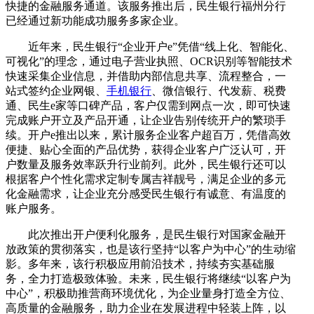
快捷的金融服务通道。该服务推出后，民生银行福州分行
已经通过新功能成功服务多家企业。
近年来，民生银行“企业开户e”凭借“线上化、智能化、
可视化”的理念，通过电子营业执照、OCR识别等智能技术
快速采集企业信息，并借助内部信息共享、流程整合，一
站式签约企业网银、
手机银行
、微信银行、代发薪、税费
通、民生e家等口碑产品，客户仅需到网点一次，即可快速
完成账户开立及产品开通，让企业告别传统开户的繁琐手
续。开户e推出以来，累计服务企业客户超百万，凭借高效
便捷、贴心全面的产品优势，获得企业客户广泛认可，开
户数量及服务效率跃升行业前列。此外，民生银行还可以
根据客户个性化需求定制专属吉祥靓号，满足企业的多元
化金融需求，让企业充分感受民生银行有诚意、有温度的
账户服务。
此次推出开户便利化服务，是民生银行对国家金融开
放政策的贯彻落实，也是该行坚持“以客户为中心”的生动缩
影。多年来，该行积极应用前沿技术，持续夯实基础服
务，全力打造极致体验。未来，民生银行将继续“以客户为
中心”，积极助推营商环境优化，为企业量身打造全方位、
高质量的金融服务，助力企业在发展进程中轻装上阵，以