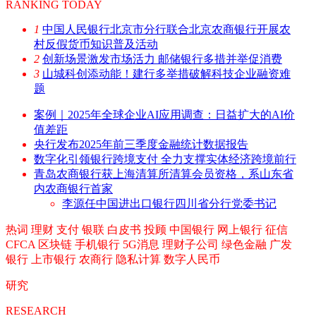
RANKING TODAY
1
中国人民银行北京市分行联合北京农商银行开展农
村反假货币知识普及活动
2
创新场景激发市场活力 邮储银行多措并举促消费
3
山城科创添动能！建行多举措破解科技企业融资难
题
案例｜2025年全球企业AI应用调查：日益扩大的AI价
值差距
央行发布2025年前三季度金融统计数据报告
数字化引领银行跨境支付 全力支撑实体经济跨境前行
青岛农商银行获上海清算所清算会员资格，系山东省
内农商银行首家
李源任中国进出口银行四川省分行党委书记
热词
理财
支付
银联
白皮书
投顾
中国银行
网上银行
征信
CFCA
区块链
手机银行
5G消息
理财子公司
绿色金融
广发
银行
上市银行
农商行
隐私计算
数字人民币
研究
RESEARCH