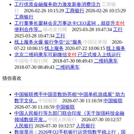
工行优质金融服务助力激发新春消费活力
工商银
行
2026-02-26 10:15:29
工商银行
2026-02-26 10:15:29
工商银行
工行董事长廖林会见万事达卡CEO孟轲，就提升
支付
便利合作等...
移动支付网
2025-03-28 10:47:34
工行
2025-03-28 10:47:34
工行
线上服务火爆 银行争尝“云”服务
中国证券报
2020-
07-22 10:06:15
线上服务
2020-07-22 10:06:15
线上服务
北京二维码乘车可刷微信
支付
已正式接入上线运行
中国电子银行网
2018-07-30 08:49:43
二维码乘车
2018-07-30 08:49:43
二维码乘车
猜你喜欢
中国银联携手中国音数协亮相“中国单机游戏展” 助力
数字文化...
中国银联
2026-07-30 11:16:59
中国银联
2026-07-30 11:16:59
中国银联
中国人民银行等九部门联合印发《关于加强科技金融
领域数据开发...
中国人民银行
2026-07-30 10:12:57
人民银行
2026-07-30 10:12:57
人民银行
数据显示：2026年Q2手机银行运营指数平稳上行，国