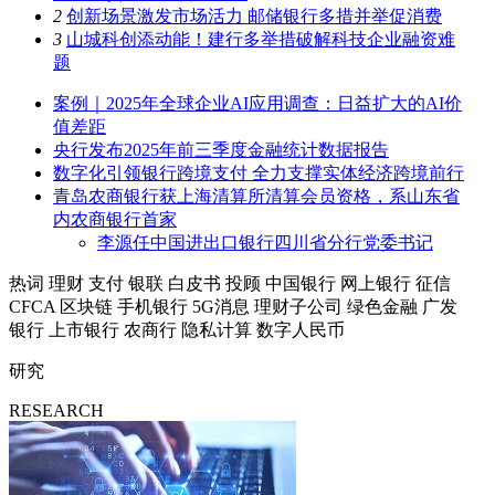
2
创新场景激发市场活力 邮储银行多措并举促消费
3
山城科创添动能！建行多举措破解科技企业融资难
题
案例｜2025年全球企业AI应用调查：日益扩大的AI价
值差距
央行发布2025年前三季度金融统计数据报告
数字化引领银行跨境支付 全力支撑实体经济跨境前行
青岛农商银行获上海清算所清算会员资格，系山东省
内农商银行首家
李源任中国进出口银行四川省分行党委书记
热词
理财
支付
银联
白皮书
投顾
中国银行
网上银行
征信
CFCA
区块链
手机银行
5G消息
理财子公司
绿色金融
广发
银行
上市银行
农商行
隐私计算
数字人民币
研究
RESEARCH