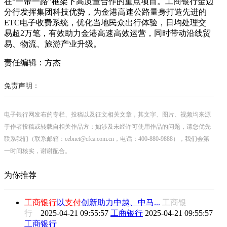
在“一带一路”框架下高质量合作的重点项目。工商银行金边
分行发挥集团科技优势，为金港高速公路量身打造先进的
ETC电子收费系统，优化当地民众出行体验，日均处理交
易超2万笔，有效助力金港高速高效运营，同时带动沿线贸
易、物流、旅游产业升级。
责任编辑：方杰
免责声明：
电子银行网发布的专栏、投稿以及征文相关文章，其文字、图片、视频均来源
于作者投稿或转载自相关作品方；如涉及未经许可使用作品的问题，请您优先
联系我们（联系邮箱：cebnet@cfca.com.cn，电话：400-880-9888），我们会第
一时间核实，谢谢配合。
为你推荐
工商银行
以
支付
创新助力中越、中马...
工商银
行
2025-04-21 09:55:57
工商银行
2025-04-21 09:55:57
工商银行