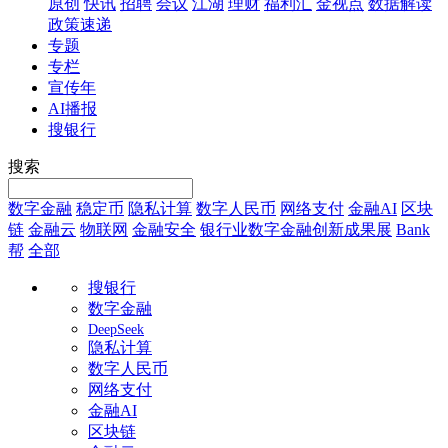
原创
快讯
招聘
会议
江湖
理财
福利汇
金视点
数据解读
政策速递
专题
专栏
宣传年
AI播报
搜银行
搜索
数字金融
稳定币
隐私计算
数字人民币
网络支付
金融AI
区块
链
金融云
物联网
金融安全
银行业数字金融创新成果展
Bank
帮
全部
搜银行
数字金融
DeepSeek
隐私计算
数字人民币
网络支付
金融AI
区块链