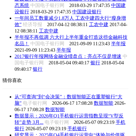
态系统
中国电子银行网
2018-03-29 17:47:35
中国建
设银行
2018-03-29 17:47:35
中国建设银行
一年间员工数量减少1.8万人 工农中建四大行“瘦身增
效”
经济导报
2017-04-12 08:38:11
工农中建
2017-04-
12 08:38:11
工农中建
半年报不再低调 六大行上半年重金打造这些金融科技
名品！
中国电子银行网
2021-09-09 11:23:43
半年报
2021-09-09 11:23:43
半年报
2017银行年报网络金融业绩盘点：亮点不仅是增速
中
国电子银行网
2018-05-04 09:40:17
银行
2018-05-04
09:40:17
银行
猜你喜欢
从“可查询”到“会决策”：数据智能正在重塑银行“大
脑”
电子银行网
2026-06-17 17:08:28
数据智能
2026-
06-17 17:08:28
数据智能
数据显示：2026年Q1手机银行运营指数呈现“V型反
转”走势 3月...
电子银行网
2026-05-07 09:23:19
手机
银行
2026-05-07 09:23:19
手机银行
研究显示：2025年Q4手机银行运营向“体验与价值驱