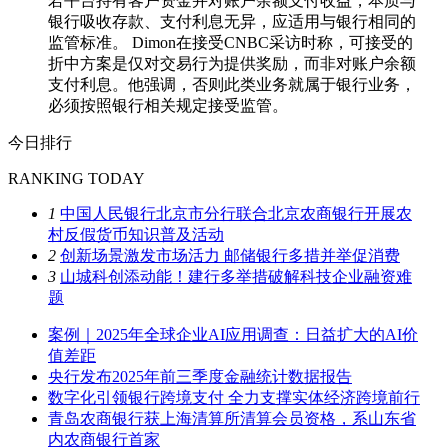
若平台持有客户资金并对账户余额支付收益，本质与
银行吸收存款、支付利息无异，应适用与银行相同的
监管标准。 Dimon在接受CNBC采访时称，可接受的
折中方案是仅对交易行为提供奖励，而非对账户余额
支付利息。他强调，否则此类业务就属于银行业务，
必须按照银行相关规定接受监管。
今日排行
RANKING TODAY
1
中国人民银行北京市分行联合北京农商银行开展农
村反假货币知识普及活动
2
创新场景激发市场活力 邮储银行多措并举促消费
3
山城科创添动能！建行多举措破解科技企业融资难
题
案例｜2025年全球企业AI应用调查：日益扩大的AI价
值差距
央行发布2025年前三季度金融统计数据报告
数字化引领银行跨境支付 全力支撑实体经济跨境前行
青岛农商银行获上海清算所清算会员资格，系山东省
内农商银行首家