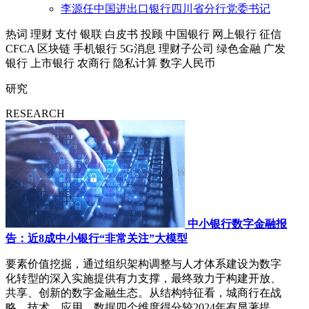
李源任中国进出口银行四川省分行党委书记
热词
理财
支付
银联
白皮书
投顾
中国银行
网上银行
征信
CFCA
区块链
手机银行
5G消息
理财子公司
绿色金融
广发
银行
上市银行
农商行
隐私计算
数字人民币
研究
RESEARCH
中小银行数字金融报
告：近8成中小银行“非常关注”大模型
要素价值挖掘，通过组织架构调整与人才体系建设为数字
化转型的深入实施提供有力支撑，最终致力于构建开放、
共享、创新的数字金融生态。从结构特征看，城商行在战
略、技术、应用、数据四个维度得分较2024年有显著提