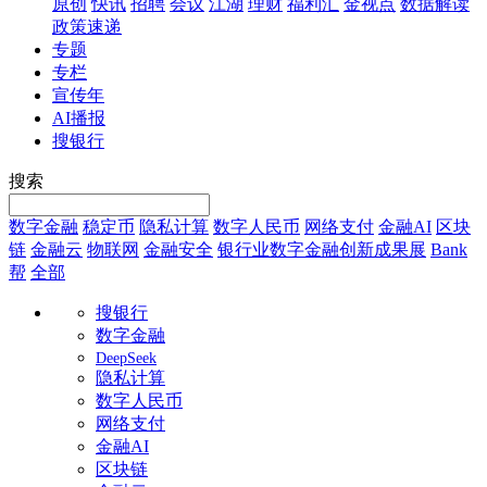
原创
快讯
招聘
会议
江湖
理财
福利汇
金视点
数据解读
政策速递
专题
专栏
宣传年
AI播报
搜银行
搜索
数字金融
稳定币
隐私计算
数字人民币
网络支付
金融AI
区块
链
金融云
物联网
金融安全
银行业数字金融创新成果展
Bank
帮
全部
搜银行
数字金融
DeepSeek
隐私计算
数字人民币
网络支付
金融AI
区块链