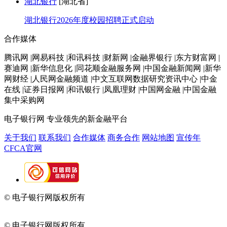
湖北银行
[湖北省]
湖北银行2026年度校园招聘正式启动
合作媒体
腾讯网 |网易科技 |和讯科技 |财新网 |金融界银行 |东方财富网 |
赛迪网 |新华信息化 |同花顺金融服务网 |中国金融新闻网 |新华
网财经 |人民网金融频道 |中文互联网数据研究资讯中心 |中金
在线 |证券日报网 |和讯银行 |凤凰理财 |中国网金融 |中国金融
集中采购网
电子银行网
专业领先的新金融平台
关于我们
联系我们
合作媒体
商务合作
网站地图
宣传年
CFCA官网
© 电子银行网版权所有
京ICP备05045998号-2
京公网安备
11010202009082
© 电子银行网版权所有
京ICP备05045998号-2
京公网安备