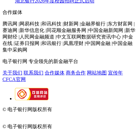
湖北银行2026年度校园招聘正式启动
合作媒体
腾讯网 |网易科技 |和讯科技 |财新网 |金融界银行 |东方财富网 |
赛迪网 |新华信息化 |同花顺金融服务网 |中国金融新闻网 |新华
网财经 |人民网金融频道 |中文互联网数据研究资讯中心 |中金
在线 |证券日报网 |和讯银行 |凤凰理财 |中国网金融 |中国金融
集中采购网
电子银行网
专业领先的新金融平台
关于我们
联系我们
合作媒体
商务合作
网站地图
宣传年
CFCA官网
© 电子银行网版权所有
京ICP备05045998号-2
京公网安备
11010202009082
© 电子银行网版权所有
京ICP备05045998号-2
京公网安备
11010202009082