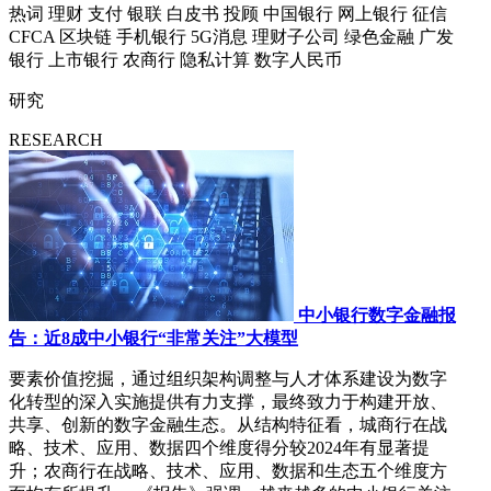
热词
理财
支付
银联
白皮书
投顾
中国银行
网上银行
征信
CFCA
区块链
手机银行
5G消息
理财子公司
绿色金融
广发
银行
上市银行
农商行
隐私计算
数字人民币
研究
RESEARCH
中小银行数字金融报
告：近8成中小银行“非常关注”大模型
要素价值挖掘，通过组织架构调整与人才体系建设为数字
化转型的深入实施提供有力支撑，最终致力于构建开放、
共享、创新的数字金融生态。从结构特征看，城商行在战
略、技术、应用、数据四个维度得分较2024年有显著提
升；农商行在战略、技术、应用、数据和生态五个维度方