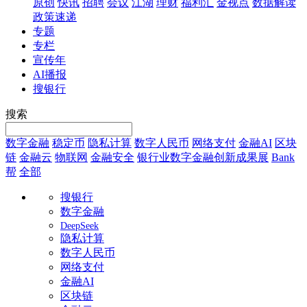
原创
快讯
招聘
会议
江湖
理财
福利汇
金视点
数据解读
政策速递
专题
专栏
宣传年
AI播报
搜银行
搜索
数字金融
稳定币
隐私计算
数字人民币
网络支付
金融AI
区块
链
金融云
物联网
金融安全
银行业数字金融创新成果展
Bank
帮
全部
搜银行
数字金融
DeepSeek
隐私计算
数字人民币
网络支付
金融AI
区块链