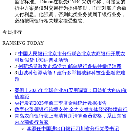
监管标准。 Dimon在接受CNBC采访时称，可接受的
折中方案是仅对交易行为提供奖励，而非对账户余额
支付利息。他强调，否则此类业务就属于银行业务，
必须按照银行相关规定接受监管。
今日排行
RANKING TODAY
1
中国人民银行北京市分行联合北京农商银行开展农
村反假货币知识普及活动
2
创新场景激发市场活力 邮储银行多措并举促消费
3
山城科创添动能！建行多举措破解科技企业融资难
题
案例｜2025年全球企业AI应用调查：日益扩大的AI价
值差距
央行发布2025年前三季度金融统计数据报告
数字化引领银行跨境支付 全力支撑实体经济跨境前行
青岛农商银行获上海清算所清算会员资格，系山东省
内农商银行首家
李源任中国进出口银行四川省分行党委书记