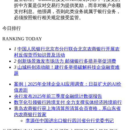
折中方案是仅对交易行为提供奖励，而非对账户余额
支付利息。他强调，否则此类业务就属于银行业务，
必须按照银行相关规定接受监管。
今日排行
RANKING TODAY
1
中国人民银行北京市分行联合北京农商银行开展农
村反假货币知识普及活动
2
创新场景激发市场活力 邮储银行多措并举促消费
3
山城科创添动能！建行多举措破解科技企业融资难
题
案例｜2025年全球企业AI应用调查：日益扩大的AI价
值差距
央行发布2025年前三季度金融统计数据报告
数字化引领银行跨境支付 全力支撑实体经济跨境前行
青岛农商银行获上海清算所清算会员资格，系山东省
内农商银行首家
李源任中国进出口银行四川省分行党委书记