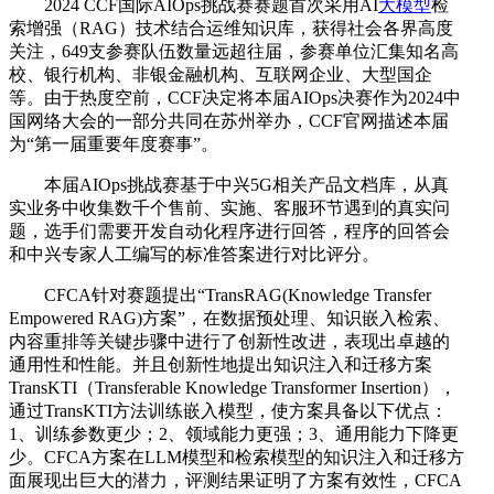
2024 CCF国际AIOps挑战赛赛题首次采用AI
大模型
检
索增强（RAG）技术结合运维知识库，获得社会各界高度
关注，649支参赛队伍数量远超往届，参赛单位汇集知名高
校、银行机构、非银金融机构、互联网企业、大型国企
等。由于热度空前，CCF决定将本届AIOps决赛作为2024中
国网络大会的一部分共同在苏州举办，CCF官网描述本届
为“第一届重要年度赛事”。
本届AIOps挑战赛基于中兴5G相关产品文档库，从真
实业务中收集数千个售前、实施、客服环节遇到的真实问
题，选手们需要开发自动化程序进行回答，程序的回答会
和中兴专家人工编写的标准答案进行对比评分。
CFCA针对赛题提出“TransRAG(Knowledge Transfer
Empowered RAG)方案”，在数据预处理、知识嵌入检索、
内容重排等关键步骤中进行了创新性改进，表现出卓越的
通用性和性能。并且创新性地提出知识注入和迁移方案
TransKTI（Transferable Knowledge Transformer Insertion），
通过TransKTI方法训练嵌入模型，使方案具备以下优点：
1、训练参数更少；2、领域能力更强；3、通用能力下降更
少。CFCA方案在LLM模型和检索模型的知识注入和迁移方
面展现出巨大的潜力，评测结果证明了方案有效性，CFCA