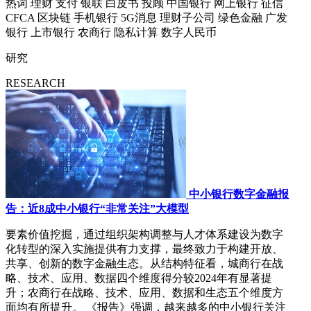
热词
理财
支付
银联
白皮书
投顾
中国银行
网上银行
征信
CFCA
区块链
手机银行
5G消息
理财子公司
绿色金融
广发
银行
上市银行
农商行
隐私计算
数字人民币
研究
RESEARCH
中小银行数字金融报
告：近8成中小银行“非常关注”大模型
要素价值挖掘，通过组织架构调整与人才体系建设为数字
化转型的深入实施提供有力支撑，最终致力于构建开放、
共享、创新的数字金融生态。从结构特征看，城商行在战
略、技术、应用、数据四个维度得分较2024年有显著提
升；农商行在战略、技术、应用、数据和生态五个维度方
面均有所提升。 《报告》强调，越来越多的中小银行关注