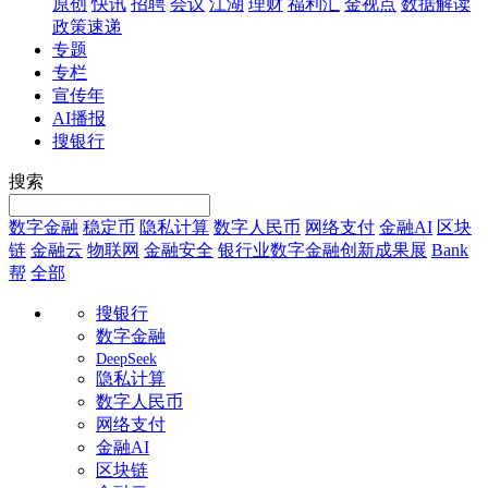
原创
快讯
招聘
会议
江湖
理财
福利汇
金视点
数据解读
政策速递
专题
专栏
宣传年
AI播报
搜银行
搜索
数字金融
稳定币
隐私计算
数字人民币
网络支付
金融AI
区块
链
金融云
物联网
金融安全
银行业数字金融创新成果展
Bank
帮
全部
搜银行
数字金融
DeepSeek
隐私计算
数字人民币
网络支付
金融AI
区块链