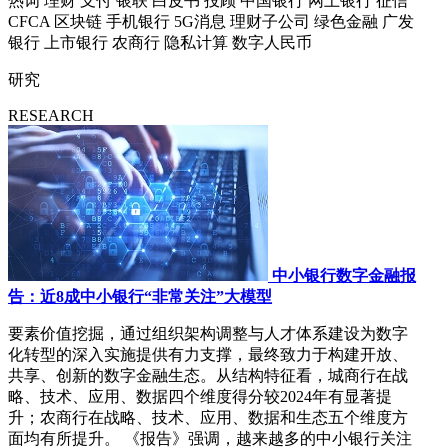
热词
理财
支付
银联
白皮书
投顾
中国银行
网上银行
征信
CFCA
区块链
手机银行
5G消息
理财子公司
绿色金融
广发
银行
上市银行
农商行
隐私计算
数字人民币
研究
RESEARCH
中小银行数字金融报
告：近8成中小银行“非常关注”大模型
要素价值挖掘，通过组织架构调整与人才体系建设为数字
化转型的深入实施提供有力支撑，最终致力于构建开放、
共享、创新的数字金融生态。从结构特征看，城商行在战
略、技术、应用、数据四个维度得分较2024年有显著提
升；农商行在战略、技术、应用、数据和生态五个维度方
面均有所提升。 《报告》强调，越来越多的中小银行关注