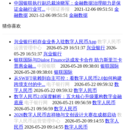
中国银联执行副总裁涂晓军：金融数据治理能力是保
证金融行业可...
中国证券报
2021-12-06 09:51:51
金
融数据
2021-12-06 09:51:51
金融数据
猜你喜欢
兴业银行积存金业务入驻数字人民币App
数字人民币
运营管理中心
2026-05-29 16:51:37
兴业银行
2026-
05-29 16:51:37
兴业银行
银联国际与Dialog Finance达成发卡合作 助力斯里兰卡
普惠金融...
中国银联
2026-05-28 09:38:01
银联国际
2026-05-28 09:38:01
银联国际
从SWIFT依赖到自主可控：看数字人民币2.0如何构建
跨境支付的中...
电子银行网
2026-05-22 09:59:32
数
字人民币
2026-05-22 09:59:32
数字人民币
数字人民币2.0深度解析：五大核心升级重构数字金融
底座
电子银行网
2026-05-21 09:56:59
数字人民币
2026-05-21 09:56:59
数字人民币
2026数字人民币吉祥物与文创设计大赛在成都启动
数
字人民币运营管理中心
2026-05-20 09:14:55
数字人
民币
2026-05-20 09:14:55
数字人民币