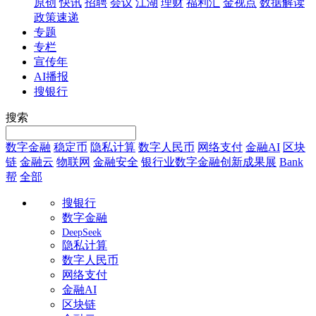
原创
快讯
招聘
会议
江湖
理财
福利汇
金视点
数据解读
政策速递
专题
专栏
宣传年
AI播报
搜银行
搜索
数字金融
稳定币
隐私计算
数字人民币
网络支付
金融AI
区块
链
金融云
物联网
金融安全
银行业数字金融创新成果展
Bank
帮
全部
搜银行
数字金融
DeepSeek
隐私计算
数字人民币
网络支付
金融AI
区块链