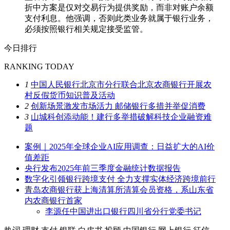
折中方案是仅对交易行为提供奖励，而非对账户余额
支付利息。他强调，否则此类业务就属于银行业务，
必须按照银行相关规定接受监管。
今日排行
RANKING TODAY
1
中国人民银行北京市分行联合北京农商银行开展农
村反假货币知识普及活动
2
创新场景激发市场活力 邮储银行多措并举促消费
3
山城科创添动能！建行多举措破解科技企业融资难
题
案例｜2025年全球企业AI应用调查：日益扩大的AI价
值差距
央行发布2025年前三季度金融统计数据报告
数字化引领银行跨境支付 全力支撑实体经济跨境前行
青岛农商银行获上海清算所清算会员资格，系山东省
内农商银行首家
李源任中国进出口银行四川省分行党委书记