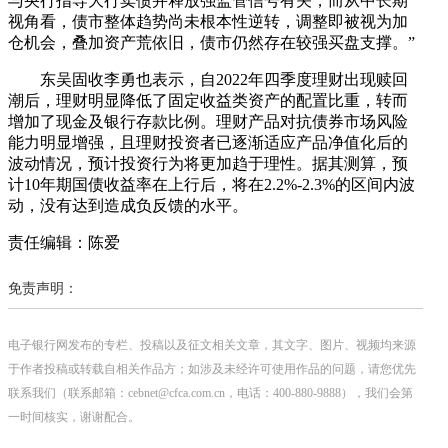
与央行指导大行卖债并释放强监管信号有关，而从中长期
视角看，债市整体趋势尚未根本性逆转，调整即被视为加
仓机会，叠加资产荒依旧，债市仍然存在较强买盘支撑。”
东吴固收李勇也表示，自2022年四季度理财出现赎回
潮后，理财明显降低了固定收益类资产的配置比重，转而
增加了现金及银行存款比例。理财产品对抗债券市场风险
能力明显增强，且理财投资者已逐渐适应产品净值化后的
波动情况，预计投资行为将更加趋于理性。据其测算，预
计10年期国债收益率在上行后，将在2.2%-2.3%的区间内波
动，没有达到造成负反馈的水平。
责任编辑：陈爱
免责声明：
电子银行网发布的专栏、投稿以及征文相关文章，其文字、图片、视频均来源
于作者投稿或转载自相关作品方；如涉及未经许可使用作品的问题，请您优先
联系我们（联系邮箱：cebnet@cfca.com.cn，电话：400-880-9888），我们会第
一时间核实，谢谢配合。