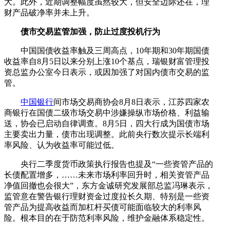
大。此外，近期调整幅度虽然较大，但安全边际还在，理
财产品破净率并未上升。
债市交易监管加强，防止过度投机行为
中国国债收益率触及三周高点，10年期和30年期国债
收益率自8月5日以来分别上涨10个基点，瑞银财富管理投
资总监办公室今日表示，或因加强了对国内债市交易的监
管。
中国银行
间市场交易商协会8月8日表示，江苏四家农
商银行在国债二级市场交易中涉嫌操纵市场价格、利益输
送，协会已启动自律调查。8月5日，四大行成为国债市场
主要卖出力量，债市出现调整。此前央行数次提示长端利
率风险、认为收益率可能过低。
央行二季度货币政策执行报告也提及“一些资管产品的
长债配置增多，……未来市场利率回升时，相关资管产品
净值回撤也会很大”，东方金诚研究发展部总监冯琳表示，
监管意在警告银行理财资金过度拉长久期、特别是一些资
管产品为提高收益而加杠杆买债可能面临较大的利率风
险。根本目的在于防范利率风险，维护金融体系稳定性。