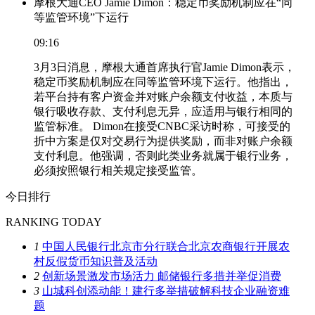
摩根大通CEO Jamie Dimon：稳定币奖励机制应在“同
等监管环境”下运行
09:16
3月3日消息，摩根大通首席执行官Jamie Dimon表示，
稳定币奖励机制应在同等监管环境下运行。他指出，
若平台持有客户资金并对账户余额支付收益，本质与
银行吸收存款、支付利息无异，应适用与银行相同的
监管标准。 Dimon在接受CNBC采访时称，可接受的
折中方案是仅对交易行为提供奖励，而非对账户余额
支付利息。他强调，否则此类业务就属于银行业务，
必须按照银行相关规定接受监管。
今日排行
RANKING TODAY
1
中国人民银行北京市分行联合北京农商银行开展农
村反假货币知识普及活动
2
创新场景激发市场活力 邮储银行多措并举促消费
3
山城科创添动能！建行多举措破解科技企业融资难
题