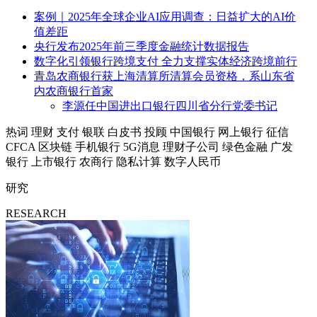
案例｜2025年全球企业AI应用调查：日益扩大的AI价
值差距
央行发布2025年前三季度金融统计数据报告
数字化引领银行跨境支付 全力支撑实体经济跨境前行
青岛农商银行获上海清算所清算会员资格，系山东省
内农商银行首家
李源任中国进出口银行四川省分行党委书记
热词
理财
支付
银联
白皮书
投顾
中国银行
网上银行
征信
CFCA
区块链
手机银行
5G消息
理财子公司
绿色金融
广发
银行
上市银行
农商行
隐私计算
数字人民币
研究
RESEARCH