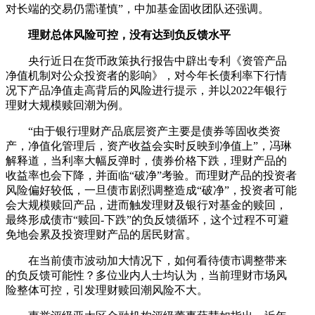
对长端的交易仍需谨慎”，中加基金固收团队还强调。
理财总体风险可控，没有达到负反馈水平
央行近日在货币政策执行报告中辟出专利《资管产品
净值机制对公众投资者的影响》，对今年长债利率下行情
况下产品净值走高背后的风险进行提示，并以2022年银行
理财大规模赎回潮为例。
“由于银行理财产品底层资产主要是债券等固收类资
产，净值化管理后，资产收益会实时反映到净值上”，冯琳
解释道，当利率大幅反弹时，债券价格下跌，理财产品的
收益率也会下降，并面临“破净”考验。而理财产品的投资者
风险偏好较低，一旦债市剧烈调整造成“破净”，投资者可能
会大规模赎回产品，进而触发理财及银行对基金的赎回，
最终形成债市“赎回-下跌”的负反馈循环，这个过程不可避
免地会累及投资理财产品的居民财富。
在当前债市波动加大情况下，如何看待债市调整带来
的负反馈可能性？多位业内人士均认为，当前理财市场风
险整体可控，引发理财赎回潮风险不大。