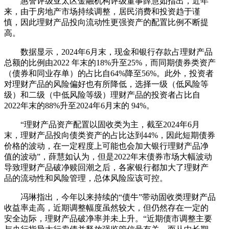
惠誉评级亚太区金融机构评级董事薛慧如指出，近年
来，由于房地产市场持续调整，居民消费和投资趋于谨
慎，因此理财产品投向流动性更强资产的配置比例不断提
高。
数据显示，2024年6月末，现金和银行存款占理财产品
总额的比例由2022 年末的18%升至25%，而同期债券类资产
（债券和同业存单）的占比自64%降至56%。此外，投资者
对理财产品的风险偏好也有所降低，选择一级（低风险等
级）和二级（中低风险等级）理财产品的投资者占比自
2022年末的88%升至2024年6月末的 94%。
“理财产品资产配置以固收类为主，截至2024年6月
末，理财产品投向债类资产的占比达到44%，因此短期债券
价格的波动，在一定程度上可能也会加大银行理财产品净
值的波动”，薛慧如认为，但是2022年末债券市场大幅波动
导致理财产品破净赎回潮之后，各家银行都加大了理财产
品的流动性和风险管理，总体风险应该可控。
冯琳指出，今年以来持续的“债牛”带动固收类理财产品
收益率走高，近期调整幅度虽然较大，但仍然存在一定的
安全边际，理财产品破净率并未上升。“近期债市调整主要