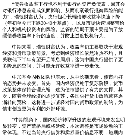
“债券收益率下行也不利于银行的资产负债表，因其会
对银行净息差造成负面影响、从而削弱银行抵御风险的能
力”，瑞银财富认为，央行担心长端债券收益率快速下降
（年初至今已下跌30-40个基点）、以及市场快速调整带给
个人和机构投资者的风险。监管的近期干预主要是为了放
缓债券收益率下行的速度，并防止过度投机行为。
中期来看，瑞银财富认为，收益率仍主要取决于宏观
经济和货币政策前景。考虑到经济增长依然冷热不均，且
美联储下半年有望开启降息周期，这为中国央行提供了更
多降息的空间，并可能允许收益率进一步走低。
中加基金固收团队也表示，从中长期来看，债市向好
的态势并未改变。首先，国内经济仍处于复苏阶段，货币
政策整体保持合理充裕，这为债市提供了有力的支撑。其
次，随着全球经济的逐步复苏，各国央行货币政策或将逐
渐转向宽松，这将进一步减轻对国内货币政策的制约，为
债市创造更为有利的外部环境。
“中期视角下，国内经济转型升级的宏观环境未发生明
显转变，资产荒格局或将延续，本次调整是市场波动的正
常体现。不过当前央行借券和卖券量价信息不明，短期内