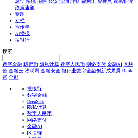
原创
快讯
招聘
会议
江湖
理财
福利汇
金视点
数据解读
政策速递
专题
专栏
宣传年
AI播报
搜银行
搜索
数字金融
稳定币
隐私计算
数字人民币
网络支付
金融AI
区块
链
金融云
物联网
金融安全
银行业数字金融创新成果展
Bank
帮
全部
搜银行
数字金融
DeepSeek
隐私计算
数字人民币
网络支付
金融AI
区块链