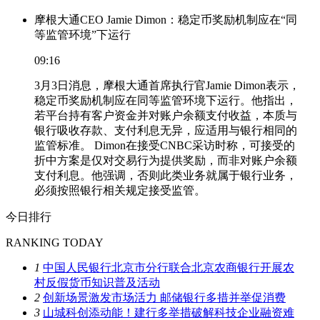
摩根大通CEO Jamie Dimon：稳定币奖励机制应在“同
等监管环境”下运行
09:16
3月3日消息，摩根大通首席执行官Jamie Dimon表示，
稳定币奖励机制应在同等监管环境下运行。他指出，
若平台持有客户资金并对账户余额支付收益，本质与
银行吸收存款、支付利息无异，应适用与银行相同的
监管标准。 Dimon在接受CNBC采访时称，可接受的
折中方案是仅对交易行为提供奖励，而非对账户余额
支付利息。他强调，否则此类业务就属于银行业务，
必须按照银行相关规定接受监管。
今日排行
RANKING TODAY
1
中国人民银行北京市分行联合北京农商银行开展农
村反假货币知识普及活动
2
创新场景激发市场活力 邮储银行多措并举促消费
3
山城科创添动能！建行多举措破解科技企业融资难