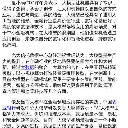
度小满CTO许冬亮表示，大模型让机器具有了常识，
懂得了逻辑，学会了创作，让人和机器能以更自然的方式
互动，通过与周边工具的结合，大模型已经具有了通用人
工智能的雏形。金融行业是高价值行业，数字化基础好，
高度依赖数据和技术，是大模型落地应用的高潜场景。对
于中小金融机构，在大模型的浪潮里，他们也有机会通过
应用创新，来加快自身的数字化和智能化进程，跨越数字
化鸿沟。
光大信托数据中心总经理祝世虎认为，大模型是生产
力的提升，在金融行业的落地路径要依靠大合作和大创
新。通过
大数据
的整合、大算力的合作，在垂直领域精调
模型，以小规模算力打造轻量级推理模型。在大创新上，
目前大模型在金融领域的应用主要集中在智能客服、智能
运营、智能办公等领域，后续应该更多应用于风险管理、
资本管理和监管科技等几个方面。
谈及当前大模型在金融领域应用存在的实践，中国
农
业银行
研发中心大模型研发负责人耿博表示：“AI大模型面
临算力需求大、训练和推理成本高、数据质量不佳、隐私
和安全问题等挑战。目前，大模型和场景融合是一个不断
演进、探索的过程，数据是大模型的生产要素，基础设施