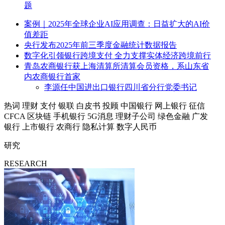
题
案例｜2025年全球企业AI应用调查：日益扩大的AI价
值差距
央行发布2025年前三季度金融统计数据报告
数字化引领银行跨境支付 全力支撑实体经济跨境前行
青岛农商银行获上海清算所清算会员资格，系山东省
内农商银行首家
李源任中国进出口银行四川省分行党委书记
热词
理财
支付
银联
白皮书
投顾
中国银行
网上银行
征信
CFCA
区块链
手机银行
5G消息
理财子公司
绿色金融
广发
银行
上市银行
农商行
隐私计算
数字人民币
研究
RESEARCH