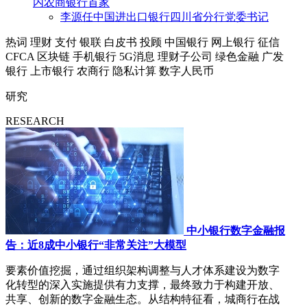
内农商银行首家
李源任中国进出口银行四川省分行党委书记
热词
理财
支付
银联
白皮书
投顾
中国银行
网上银行
征信
CFCA
区块链
手机银行
5G消息
理财子公司
绿色金融
广发
银行
上市银行
农商行
隐私计算
数字人民币
研究
RESEARCH
中小银行数字金融报
告：近8成中小银行“非常关注”大模型
要素价值挖掘，通过组织架构调整与人才体系建设为数字
化转型的深入实施提供有力支撑，最终致力于构建开放、
共享、创新的数字金融生态。从结构特征看，城商行在战