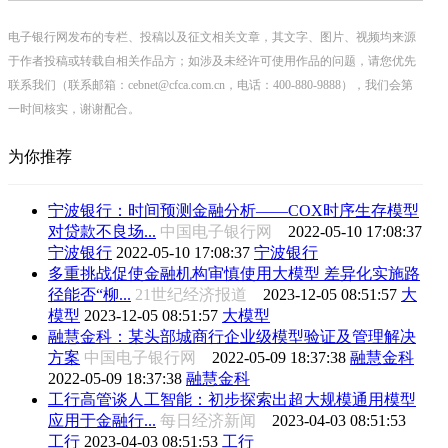
电子银行网发布的专栏、投稿以及征文相关文章，其文字、图片、视频均来源
于作者投稿或转载自相关作品方；如涉及未经许可使用作品的问题，请您优先
联系我们（联系邮箱：cebnet@cfca.com.cn，电话：400-880-9888），我们会第
一时间核实，谢谢配合。
为你推荐
宁波银行：时间预测金融分析——COX时序生存模型
对贷款不良场...
中国电子银行网
2022-05-10 17:08:37
宁波银行
2022-05-10 17:08:37
宁波银行
多重挑战促使金融机构审慎使用大模型 差异化实施路
径能否“柳...
21世纪经济报道
2023-12-05 08:51:57
大
模型
2023-12-05 08:51:57
大模型
融慧金科：某头部城商行企业级模型验证及管理解决
方案
中国电子银行网
2022-05-09 18:37:38
融慧金科
2022-05-09 18:37:38
融慧金科
工行高管谈人工智能：初步探索出超大规模通用模型
应用于金融行...
每日经济新闻
2023-04-03 08:51:53
工行
2023-04-03 08:51:53
工行