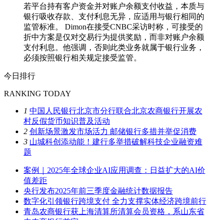
若平台持有客户资金并对账户余额支付收益，本质与
银行吸收存款、支付利息无异，应适用与银行相同的
监管标准。 Dimon在接受CNBC采访时称，可接受的
折中方案是仅对交易行为提供奖励，而非对账户余额
支付利息。他强调，否则此类业务就属于银行业务，
必须按照银行相关规定接受监管。
今日排行
RANKING TODAY
1
中国人民银行北京市分行联合北京农商银行开展农
村反假货币知识普及活动
2
创新场景激发市场活力 邮储银行多措并举促消费
3
山城科创添动能！建行多举措破解科技企业融资难
题
案例｜2025年全球企业AI应用调查：日益扩大的AI价
值差距
央行发布2025年前三季度金融统计数据报告
数字化引领银行跨境支付 全力支撑实体经济跨境前行
青岛农商银行获上海清算所清算会员资格，系山东省