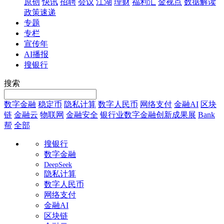
原创
快讯
招聘
会议
江湖
理财
福利汇
金视点
数据解读
政策速递
专题
专栏
宣传年
AI播报
搜银行
搜索
数字金融
稳定币
隐私计算
数字人民币
网络支付
金融AI
区块
链
金融云
物联网
金融安全
银行业数字金融创新成果展
Bank
帮
全部
搜银行
数字金融
DeepSeek
隐私计算
数字人民币
网络支付
金融AI
区块链