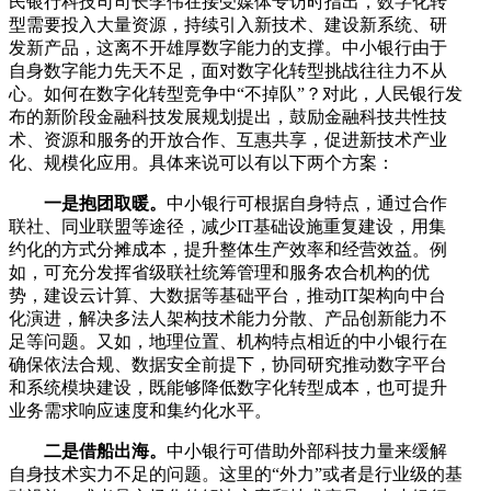
民银行科技司司长李伟在接受媒体专访时指出，数字化转
型需要投入大量资源，持续引入新技术、建设新系统、研
发新产品，这离不开雄厚数字能力的支撑。中小银行由于
自身数字能力先天不足，面对数字化转型挑战往往力不从
心。如何在数字化转型竞争中“不掉队”？对此，人民银行发
布的新阶段金融科技发展规划提出，鼓励金融科技共性技
术、资源和服务的开放合作、互惠共享，促进新技术产业
化、规模化应用。具体来说可以有以下两个方案：
一是抱团取暖。
中小银行可根据自身特点，通过合作
联社、同业联盟等途径，减少IT基础设施重复建设，用集
约化的方式分摊成本，提升整体生产效率和经营效益。例
如，可充分发挥省级联社统筹管理和服务农合机构的优
势，建设云计算、大数据等基础平台，推动IT架构向中台
化演进，解决多法人架构技术能力分散、产品创新能力不
足等问题。又如，地理位置、机构特点相近的中小银行在
确保依法合规、数据安全前提下，协同研究推动数字平台
和系统模块建设，既能够降低数字化转型成本，也可提升
业务需求响应速度和集约化水平。
二是借船出海。
中小银行可借助外部科技力量来缓解
自身技术实力不足的问题。这里的“外力”或者是行业级的基