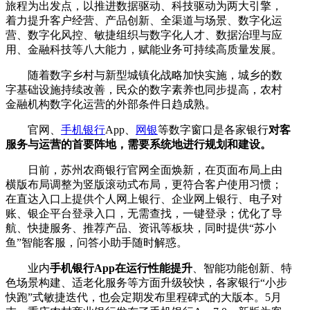
旅程为出发点，以推进数据驱动、科技驱动为两大引擎，
着力提升客户经营、产品创新、全渠道与场景、数字化运
营、数字化风控、敏捷组织与数字化人才、数据治理与应
用、金融科技等八大能力，赋能业务可持续高质量发展。
随着数字乡村与新型城镇化战略加快实施，城乡的数
字基础设施持续改善，民众的数字素养也同步提高，农村
金融机构数字化运营的外部条件日趋成熟。
官网、
手机银行
App、
网银
等数字窗口是各家银行
对客
服务与运营的首要阵地，需要系统地进行规划和建设。
日前，苏州农商银行官网全面焕新，在页面布局上由
横版布局调整为竖版滚动式布局，更符合客户使用习惯；
在直达入口上提供个人网上银行、企业网上银行、电子对
账、银企平台登录入口，无需查找，一键登录；优化了导
航、快捷服务、推荐产品、资讯等板块，同时提供“苏小
鱼”智能客服，问答小助手随时解惑。
业内
手机银行App在运行性能提升
、智能功能创新、特
色场景构建、适老化服务等方面升级较快，各家银行“小步
快跑”式敏捷迭代，也会定期发布里程碑式的大版本。5月