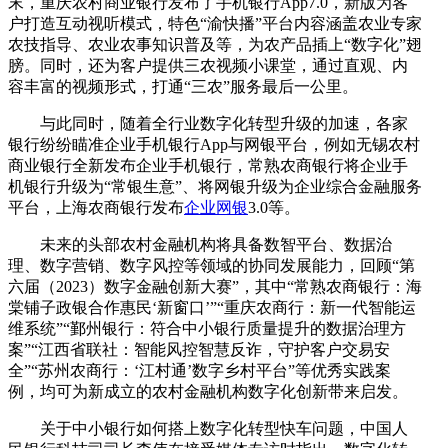
末，重庆农村商业银行发布了手机银行App7.0，新版为客
户打造互动视听模式，特色“渝快播”平台内容涵盖农业专家
农技指导、农业农事知识普及等，为农产品插上“数字化”翅
膀。同时，还为客户提供三农视频小课堂，通过直观、内
容丰富的视频形式，打通“三农”服务最后一公里。
与此同时，随着全行业数字化转型升级的加速，各家
银行纷纷瞄准企业手机银行App与网银平台，例如无锡农村
商业银行全新发布企业手机银行，常熟农商银行将企业手
机银行升级为“常银生意”、将网银升级为企业综合金融服务
平台，上海农商银行发布
企业网银
3.0等。
未来的头部农村金融机构将具备数智平台、数据治
理、数字营销、数字风控等领域的协同发展能力，回顾“第
六届（2023）数字金融创新大赛”，其中“常熟农商银行：海
棠铺子政银合作惠民‘新窗口’”“重庆农商行：新一代智能运
维系统”“鄞州银行：符合中小银行质量提升的数据治理方
案”“江西省联社：智能风控智慧反诈，守护客户交易安
全”“苏州农商行：‘江村通’数字乡村平台”等优秀实践案
例，均可为新成立的农村金融机构数字化创新带来启发。
关于中小银行如何搭上数字化转型快车问题，中国人