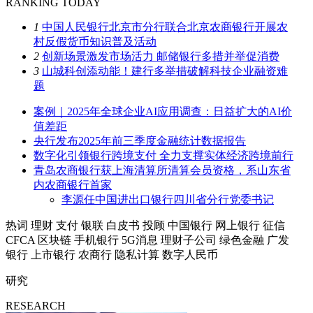
RANKING TODAY
1
中国人民银行北京市分行联合北京农商银行开展农
村反假货币知识普及活动
2
创新场景激发市场活力 邮储银行多措并举促消费
3
山城科创添动能！建行多举措破解科技企业融资难
题
案例｜2025年全球企业AI应用调查：日益扩大的AI价
值差距
央行发布2025年前三季度金融统计数据报告
数字化引领银行跨境支付 全力支撑实体经济跨境前行
青岛农商银行获上海清算所清算会员资格，系山东省
内农商银行首家
李源任中国进出口银行四川省分行党委书记
热词
理财
支付
银联
白皮书
投顾
中国银行
网上银行
征信
CFCA
区块链
手机银行
5G消息
理财子公司
绿色金融
广发
银行
上市银行
农商行
隐私计算
数字人民币
研究
RESEARCH