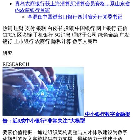
青岛农商银行获上海清算所清算会员资格，系山东省
内农商银行首家
李源任中国进出口银行四川省分行党委书记
热词
理财
支付
银联
白皮书
投顾
中国银行
网上银行
征信
CFCA
区块链
手机银行
5G消息
理财子公司
绿色金融
广发
银行
上市银行
农商行
隐私计算
数字人民币
研究
RESEARCH
中小银行数字金融报
告：近8成中小银行“非常关注”大模型
要素价值挖掘，通过组织架构调整与人才体系建设为数字
化转型的深入实施提供有力支撑，最终致力于构建开放、