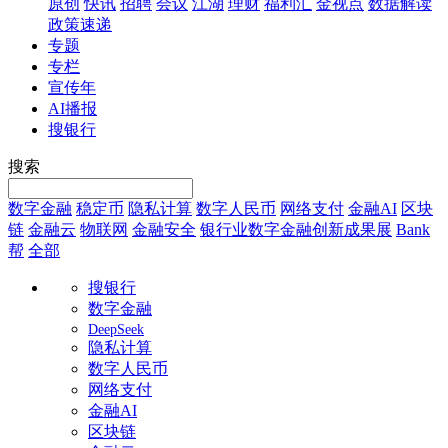
原创
快讯
招聘
会议
江湖
理财
福利汇
金视点
数据解读
政策速递
专题
专栏
宣传年
AI播报
搜银行
搜索
数字金融
稳定币
隐私计算
数字人民币
网络支付
金融AI
区块
链
金融云
物联网
金融安全
银行业数字金融创新成果展
Bank
帮
全部
搜银行
数字金融
DeepSeek
隐私计算
数字人民币
网络支付
金融AI
区块链