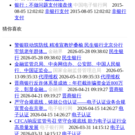
银行：不做问题支付接盘侠
中国电子银行网
2015-
08-05 12:02:02
非银行支付
2015-08-05 12:02:02
非银行
支付
猜你喜欢
警银联动筑防线 精准宣教护桑榆 民生银行北京分行
牢筑老年群体...
金融界
2026-05-28 09:38:02
民生银
行
2026-05-28 09:38:02
民生银行
金融监管总局、中央网信办、公安部、中国人民银
行、中国证监会...
国家金融监督管理总局
2026-05-
13 09:35:33
代理维权
2026-05-13 09:35:33
代理维权
晋商银行反诈体系显成效：年拦截诈骗资金近800万
元，彰显金融...
金融界
2026-04-21 09:19:27
晋商银
行
2026-04-21 09:19:27
晋商银行
严守合规底线，铸就公信认证——电子认证业务合规
宣贯会在京举...
电子银行网
2026-04-15 14:26:27
电
子认证
2026-04-15 14:26:27
电子认证
CFCA响应监管号召 坚守合规底线 助力电子认证行业
高质量发展
电子银行网
2026-03-31 14:15:12
电子认
证
2026-03-31 14:15:12
电子认证