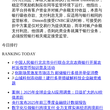
稳定币奖励机制应在同等监管环境下运行。他指出，
若平台持有客户资金并对账户余额支付收益，本质与
银行吸收存款、支付利息无异，应适用与银行相同的
监管标准。 Dimon在接受CNBC采访时称，可接受的
折中方案是仅对交易行为提供奖励，而非对账户余额
支付利息。他强调，否则此类业务就属于银行业务，
必须按照银行相关规定接受监管。
今日排行
RANKING TODAY
1
中国人民银行北京市分行联合北京农商银行开展农
村反假货币知识普及活动
2
创新场景激发市场活力 邮储银行多措并举促消费
3
山城科创添动能！建行多举措破解科技企业融资难
题
案例｜2025年全球企业AI应用调查：日益扩大的AI价
值差距
央行发布2025年前三季度金融统计数据报告
数字化引领银行跨境支付 全力支撑实体经济跨境前行