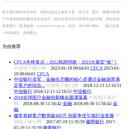
电子银行网发布的专栏、投稿以及征文相关文章，其文字、图片、视频均来源
于作者投稿或转载自相关作品方；如涉及未经许可使用作品的问题，请您优先
联系我们（联系邮箱：cebnet@cfca.com.cn，电话：400-880-9888），我们会第
一时间核实，谢谢配合。
为你推荐
CFCA年终盘点：2022风雨同路；2023大展宏“兔”！
中国电子银行网
2023-01-19 09:04:01
CFCA
2023-01-
19 09:04:01
CFCA
中信银行吴军：金融生态圈的核心是通过金融场景满
足客户的综合...
中国电子银行网
2018-12-13 12:16:51
中信银行
2018-12-13 12:16:51
中信银行
2018全球医疗金融创新峰会圆满落幕
中国电子银行
网
2018-09-30 11:56:42
金融
2018-09-30 11:56:42
金
融
徽常有财客户数突破400万 创新争优引领行业发展
中
国电子银行网
2017-07-19 11:35:59
徽商银行
2017-
07-19 11:35:59
徽商银行