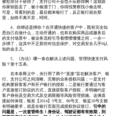
被犯罪分子获得了，支付公司不会也不应赔你啊！这就跟
你家钥匙丢了，被小偷溜了门，你得找警察找小偷去呀。
可是，哥看到的是，最后都来银行了，反正银行就在那
里，始终不离不弃，呵呵。
4、你绑还是绑你？在开通快捷的客户中，既有完全知
悉自己在做什么，主动开通的，也有在购买商品或服务后
的支付场景中，被业务流程引导着懵懵懂懂之间，一步一
步绑了，这其中不乏那些对信息保护、对交易安全几乎0认
知的金主儿。
5、《办法》哪一条在解决上述问题、管理快捷支付风
险？第十五条。
在本条释义中，央行用了两个“直接”旨在解决客户、银
行、支付公司之间清晰、完整的业务授权问题：一是支付
机构要获客客户和开户银行的授权；二是银行要通过与客
户直接签订协议的方式，直接获取客户授权，并明确约定
客户身份及交易方式及交易限额等风险管理措施。这俩直
接如何体现，银发【2014】5号文、86号文、银监10号文都
有明确要求，就是在银行页面完成授权协议签订。
引申的
问题是，一次签管终生！身份证、驾驶证都有有效期，到