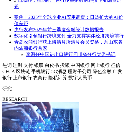
3
山城科创添动能！建行多举措破解科技企业融资难
题
案例｜2025年全球企业AI应用调查：日益扩大的AI价
值差距
央行发布2025年前三季度金融统计数据报告
数字化引领银行跨境支付 全力支撑实体经济跨境前行
青岛农商银行获上海清算所清算会员资格，系山东省
内农商银行首家
李源任中国进出口银行四川省分行党委书记
热词
理财
支付
银联
白皮书
投顾
中国银行
网上银行
征信
CFCA
区块链
手机银行
5G消息
理财子公司
绿色金融
广发
银行
上市银行
农商行
隐私计算
数字人民币
研究
RESEARCH