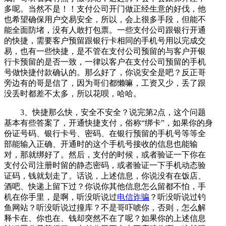
多呢。当然不是！！支付公司开门做正经生意的好伐，他
也希望确保用户交易安全，所以，会上很多手段，但能不
能全面防堵，没有人敢打包票。一些支付公司跟银行开通
的快捷，需要客户预留跟银行卡相同的手机号用以完成交
易，也有一些快捷，是不管在支付公司预留的与客户开银
行卡预留的是否一致，一律以客户在支付公司预留的手机
号做快捷付款确认的。那么好了，你说安全是吧？反正哥
旁边有的哥是信了，因为哥们都懒嘛，工资又少，丢了跟
没丢时都差不太多，所以花呗，哈哈。
3、快捷那么快，安全不安全？说完第2点，这个问题
基本有些答案了，开通快捷支付，俗称“绑卡”，如果你的身
份证号码、银行卡号、密码、在银行预留的手机号等等全
部能输入正确、开通时的这个手机号接收的信息也能输
对，那就绑好了。然后，支付的时候，或者验证一下你在
支付公司注册时留的静态密码，或者验证一下手机动态验
证码，钱就划走了。话说，上述信息，你说没有在饭店、
酒吧、快递上留下过？你说你其他信息怎么留都不怕，手
机在你手里，是啊，听没听说过
电信诈骗
？听没听说过钓
鱼网站？听没听说过撞库？不是哥吓唬你，否则，怎么解
释卡在、你也在、钱却突然不在了呢？如果你的上述信息