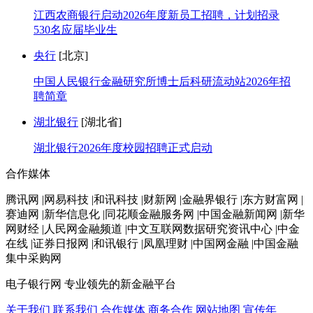
江西农商银行启动2026年度新员工招聘，计划招录
530名应届毕业生
央行
[北京]
中国人民银行金融研究所博士后科研流动站2026年招
聘简章
湖北银行
[湖北省]
湖北银行2026年度校园招聘正式启动
合作媒体
腾讯网 |网易科技 |和讯科技 |财新网 |金融界银行 |东方财富网 |
赛迪网 |新华信息化 |同花顺金融服务网 |中国金融新闻网 |新华
网财经 |人民网金融频道 |中文互联网数据研究资讯中心 |中金
在线 |证券日报网 |和讯银行 |凤凰理财 |中国网金融 |中国金融
集中采购网
电子银行网
专业领先的新金融平台
关于我们
联系我们
合作媒体
商务合作
网站地图
宣传年