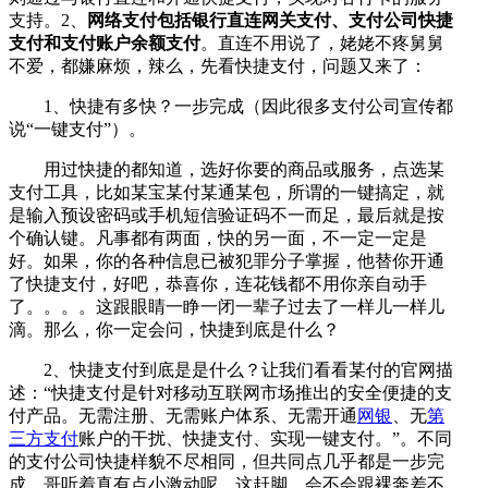
支持。2、
网络支付包括银行直连网关支付、支付公司快捷
支付和支付账户余额支付
。直连不用说了，姥姥不疼舅舅
不爱，都嫌麻烦，辣么，先看快捷支付，问题又来了：
1、快捷有多快？一步完成（因此很多支付公司宣传都
说“一键支付”）。
用过快捷的都知道，选好你要的商品或服务，点选某
支付工具，比如某宝某付某通某包，所谓的一键搞定，就
是输入预设密码或手机短信验证码不一而足，最后就是按
个确认键。凡事都有两面，快的另一面，不一定一定是
好。如果，你的各种信息已被犯罪分子掌握，他替你开通
了快捷支付，好吧，恭喜你，连花钱都不用你亲自动手
了。。。。这跟眼睛一睁一闭一辈子过去了一样儿一样儿
滴。那么，你一定会问，快捷到底是什么？
2、快捷支付到底是是什么？让我们看看某付的官网描
述：“快捷支付是针对移动互联网市场推出的安全便捷的支
付产品。无需注册、无需账户体系、无需开通
网银
、无
第
三方支付
账户的干扰、快捷支付、实现一键支付。”。不同
的支付公司快捷样貌不尽相同，但共同点几乎都是一步完
成。哥听着真有点小激动呢，这赶脚，会不会跟裸奔差不