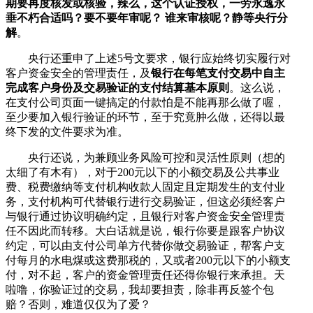
期要再度核发或核验，辣么，这个认证授权，一劳永逸永
垂不朽合适吗？要不要年审呢？ 谁来审核呢？静等央行分
解
。
央行还重申了上述5号文要求，银行应始终切实履行对
客户资金安全的管理责任，及
银行在每笔支付交易中自主
完成客户身份及交易验证的支付结算基本原则
。这么说，
在支付公司页面一键搞定的付款怕是不能再那么做了喔，
至少要加入银行验证的环节，至于究竟肿么做，还得以最
终下发的文件要求为准。
央行还说，为兼顾业务风险可控和灵活性原则（想的
太细了有木有），对于200元以下的小额交易及公共事业
费、税费缴纳等支付机构收款人固定且定期发生的支付业
务，支付机构可代替银行进行交易验证，但这必须经客户
与银行通过协议明确约定，且银行对客户资金安全管理责
任不因此而转移。大白话就是说，银行你要是跟客户协议
约定，可以由支付公司单方代替你做交易验证，帮客户支
付每月的水电煤或这费那税的，又或者200元以下的小额支
付，对不起，客户的资金管理责任还得你银行来承担。天
啦噜，你验证过的交易，我却要担责，除非再反签个包
赔？否则，难道仅仅为了爱？