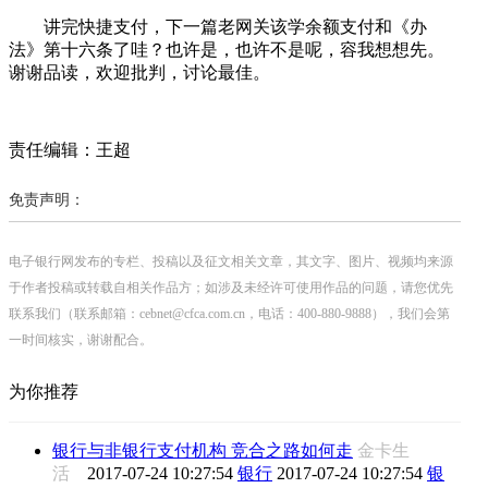
讲完快捷支付，下一篇老网关该学余额支付和《办
法》第十六条了哇？也许是，也许不是呢，容我想想先。
谢谢品读，欢迎批判，讨论最佳。
责任编辑：王超
免责声明：
电子银行网发布的专栏、投稿以及征文相关文章，其文字、图片、视频均来源
于作者投稿或转载自相关作品方；如涉及未经许可使用作品的问题，请您优先
联系我们（联系邮箱：cebnet@cfca.com.cn，电话：400-880-9888），我们会第
一时间核实，谢谢配合。
为你推荐
银行与非银行支付机构 竞合之路如何走
金卡生
活
2017-07-24 10:27:54
银行
2017-07-24 10:27:54
银