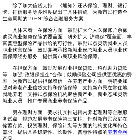
除了加大信贷支持，《通知》还从保险、理财、银行
卡、征信服务等多维度提出了具体措施，为新市民打造全
生命周期的“10+N”综合金融服务方案。
具体来看，在保险方面，鼓励扩大个人医保账户余额
购买商业健康保险的覆盖面，研究扩大“沪惠保”覆盖面、丰
富普惠型保险产品供给的可行性。鼓励试点灵活就业人员
职业伤害保险，鼓励参与承接新就业形态就业人员职业伤
害保障经办服务，提供新市民职业风险保障。
在担保方面，鼓励发展创业担保贷款、科创助力贷款
等，加强“政银保担企”合作；鼓励保险公司提供更优惠的费
率，为新市民提供担保增信；在养老产业方面，明确要加
强对养老产业信贷支持和保险保障，支持新市民在常住地
就地养老；支持试点保险机构聚焦新产业、新业态和灵活
就业人员，推广专属商业养老保险产品。
另在理财方面，要求扎实推进辖内养老理财等金融服
务试点，规范发展养老保险第三支柱。针对新市民家庭在
储蓄存款、投资理财、保险计划等方面的结构变化和特色
需求，提供具备稳健性、长期性、普惠性特点的
养老金融
产品。