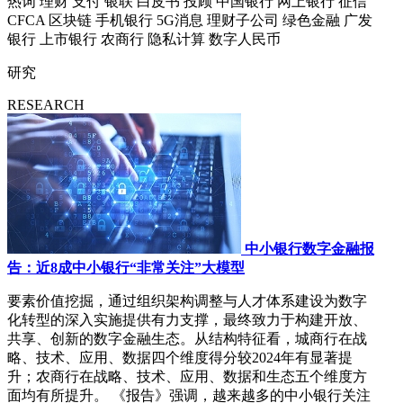
热词
理财
支付
银联
白皮书
投顾
中国银行
网上银行
征信
CFCA
区块链
手机银行
5G消息
理财子公司
绿色金融
广发
银行
上市银行
农商行
隐私计算
数字人民币
研究
RESEARCH
中小银行数字金融报
告：近8成中小银行“非常关注”大模型
要素价值挖掘，通过组织架构调整与人才体系建设为数字
化转型的深入实施提供有力支撑，最终致力于构建开放、
共享、创新的数字金融生态。从结构特征看，城商行在战
略、技术、应用、数据四个维度得分较2024年有显著提
升；农商行在战略、技术、应用、数据和生态五个维度方
面均有所提升。 《报告》强调，越来越多的中小银行关注