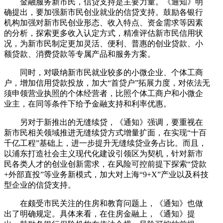
金融服务新市民，信贷支持是主要力量。《通知》明
确提出，要加强新市民创业就业的信贷支持。鼓励各银行
机构加强对新市民创业形态、收入特点、资金需求等因素
的分析，探索更多收入认定方式，精准评估新市民信用状
况，为新市民制定更加灵活、便利、普惠的创业贷款、小
额贷款、消费贷款等专属产品和服务方案。
同时，对吸纳新市民就业较多的小微企业、个体工商
户，增加信用贷款投放，加大“首贷户”拓展力度，对依法无
须申领营业执照的个体经营者，比照个体工商户和小微企
业主，在同等条件下给予金融支持和利率优惠。
另对于新推出的无缝续贷，《通知》强调，要重视在
新市民相关领域推进无缝续贷方式增量扩面，在实现“十百
千亿工程”基础上，进一步提升无缝续贷业务占比。而且，
以浦东打造社会主义现代化建设引领区为契机，针对新市
民各类人才的创业创新需求，在风险可控前提下探索“贷款
+外部直投”等业务新模式，加大对上海“9+X”产业以及科技
型企业的信贷支持。
在颇受市民关注的住房和教育问题上，《通知》也做
出了明确规定。具体来看，在住房金融上，《通知》提