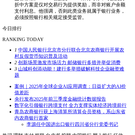
折中方案是仅对交易行为提供奖励，而非对账户余额
支付利息。他强调，否则此类业务就属于银行业务，
必须按照银行相关规定接受监管。
今日排行
RANKING TODAY
1
中国人民银行北京市分行联合北京农商银行开展农
村反假货币知识普及活动
2
创新场景激发市场活力 邮储银行多措并举促消费
3
山城科创添动能！建行多举措破解科技企业融资难
题
案例｜2025年全球企业AI应用调查：日益扩大的AI价
值差距
央行发布2025年前三季度金融统计数据报告
数字化引领银行跨境支付 全力支撑实体经济跨境前行
青岛农商银行获上海清算所清算会员资格，系山东省
内农商银行首家
李源任中国进出口银行四川省分行党委书记