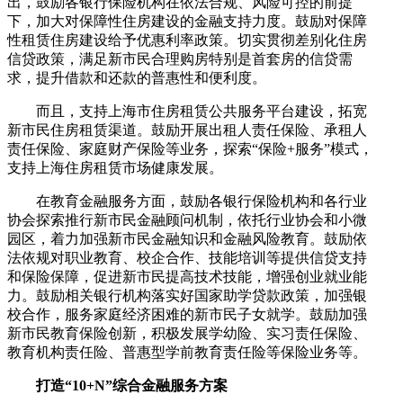
出，鼓励各银行保险机构在依法合规、风险可控的前提
下，加大对保障性住房建设的金融支持力度。鼓励对保障
性租赁住房建设给予优惠利率政策。切实贯彻差别化住房
信贷政策，满足新市民合理购房特别是首套房的信贷需
求，提升借款和还款的普惠性和便利度。
而且，支持上海市住房租赁公共服务平台建设，拓宽
新市民住房租赁渠道。鼓励开展出租人责任保险、承租人
责任保险、家庭财产保险等业务，探索“保险+服务”模式，
支持上海住房租赁市场健康发展。
在教育金融服务方面，鼓励各银行保险机构和各行业
协会探索推行新市民金融顾问机制，依托行业协会和小微
园区，着力加强新市民金融知识和金融风险教育。鼓励依
法依规对职业教育、校企合作、技能培训等提供信贷支持
和保险保障，促进新市民提高技术技能，增强创业就业能
力。鼓励相关银行机构落实好国家助学贷款政策，加强银
校合作，服务家庭经济困难的新市民子女就学。鼓励加强
新市民教育保险创新，积极发展学幼险、实习责任保险、
教育机构责任险、普惠型学前教育责任险等保险业务等。
打造“10+N”综合金融服务方案