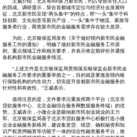
王威介绍，北京有800多万新市民，约占全部常住人口
的四成。调研显示，契合首都城市定位与经济社会发展特
征，北京新市民呈现“两头集中”的特点，即“一头”集中于科
技创新、文化创意等新兴产业，“一头”集中于物流、家政等
服务类行业，两类新市民的金融服务需求存在较大差异。
为此，北京银保监局发布《关于做好辖内新市民金融
服务工作的通知》，明确了做好新市民金融服务工作原
则、重点领域工作和相关要求，并表示将定期评价并通报
各机构新市民金融服务情况。
“上述文件是北京银保监局贯彻落实银保监会新市民金
融服务工作要求的重要举措之一，目的就是要激发辖内银
行保险机构的内生动力，切实提升首都新市民金融服务的
针对性和有效性。”王威表示。
值得注意的是，文件要求注重发挥两个平台（北京市
贷款服务中心、北京金融综合服务网数据服务终端）的优
势。王威表示，小微企业是吸纳新市民创业就业的主力
军。北京银保监局基于北京市贷款服务中心积极打造小微
企业金融服务新格局，建设集首贷、续贷、确权融资和知
识产权质押融资等功能于一体的综合性融资服务平台，推