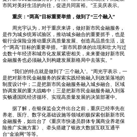
市民对美好生活的向往，促进共同富裕。”王吴庆表示。
重庆：“两高”目标重要举措，做到了“三个融入”
周光宇认为，对于重庆来讲，做好新市民金融服务，
是作为城乡统筹试验区，推动城乡融合的重要抓手，也是
银行业保险业推动重庆高质量发展、创造高品质生活，这
个“两高”目标的重要举措。“新市民群体的出现和壮大与过
去数十年经济和城市化发展紧密相关，未来要做好新市民
金融服务也必须融入到构建发展新格局中去落实。”
“我们的特点就是做到了‘三个融入’。”周光宇表示，一
是把对新市民金融服务的探索实践经验融入到政策落地的
制度设计中；二是把新市民金融服务融入城乡融合、区域
协调发展的重大战略中；三是把新市民金融服务融入到落
实畅通国民经济循环、实现高质量发展的决策部署中。
据了解，在银保监会文件出台之前，重庆已经率先在
养老、医疗、数字化基础设施等领域积极探索创新新市民
金融服务，如出台了《重庆市快递员群体专属商业养老保
险推广实施方案》、牵头搭建了银政大数据互联互通平
台“金渝网”等等。