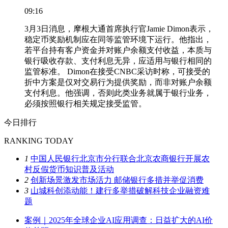
09:16
3月3日消息，摩根大通首席执行官Jamie Dimon表示，
稳定币奖励机制应在同等监管环境下运行。他指出，
若平台持有客户资金并对账户余额支付收益，本质与
银行吸收存款、支付利息无异，应适用与银行相同的
监管标准。 Dimon在接受CNBC采访时称，可接受的
折中方案是仅对交易行为提供奖励，而非对账户余额
支付利息。他强调，否则此类业务就属于银行业务，
必须按照银行相关规定接受监管。
今日排行
RANKING TODAY
1
中国人民银行北京市分行联合北京农商银行开展农
村反假货币知识普及活动
2
创新场景激发市场活力 邮储银行多措并举促消费
3
山城科创添动能！建行多举措破解科技企业融资难
题
案例｜2025年全球企业AI应用调查：日益扩大的AI价