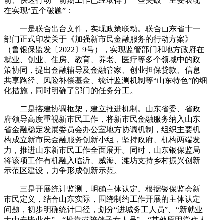
前、快速行动，前期工作已经取得了一些突破，主要表现
在实现“五个破题”：
一是联合出台文件，实现政策联动。联合山东省十一
部门正式印发关于《加强新市民金融服务的行动方案》
（鲁银保监发〔2022〕9号），实现监管部门和地方政府在
就业、创业、住房、教育、养老、医疗等多个领域中的政
策协同，提出金融辅导及金融管家、创业担保贷款、信息
共享路径、风险补偿基金、统计监测机制等“山东特色”的细
化措施，同时明确了部门的任务分工。
二是搭建协调框架，建立推进机制。山东省委、省政
府领导高度重视新市民工作，将新市民金融服务纳入山东
省金融稳定发展委员会办公室地方协调机制，组织主要机
构成立新市民金融服务创新小组，坚持政府、机构两端发
力，推进山东新市民工作全面展开。同时，山东银保监局
将该项工作有机融入临沂、威海、潍坊支持乡村振兴创新
示范区建设，力争形成创新示范。
三是开展统计监测，明确主体认定。根据银保监会新
市民定义，结合山东实际，围绕制约工作开展的主体认定
问题，初步明确统计口径，划分“进城务工人员”、“新就业
大中专毕业生”、“投靠或陪伴子女人员”、“其他原因常住人