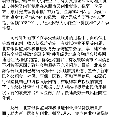
动银行信贷精准投向小微企业，有力支持企业应对相关挑
战，持续吸纳和稳定在京新市民创业就业。截至一季度
末，累计完成续贷审批1.33万笔、金额504.3亿元，为企业
节约资金“过桥”成本约10亿元；累计完成首贷审批4.01万
笔、金额1578.5亿元；绝大多数为小微企业贷款和个人经营
性贷。
同时针对新市民在享受金融服务的过程中，面临信用
等级难识别、收入状况难确定、有效抵押物不足等问题。
北京银保监局积极推进政务数据与监管数据共享，建立全
国首个省级银政“金融专网”并升级为北京金融综合服务网，
通过让“数据多跑路、群众少跑腿”，有效缓解新市民因信息
不对称等原因导致的金融服务不充分问题。目前，北京金
融综合服务网已与5个政府部门实现数据直连，整合了新市
民的公积金、社保、医保、民政、不动产等信息；42家银
行保险机构已申请接入该网络，在取得客户授权的前提
下，能够快速查询相关数据，助力精准捕捉新市民信用状
况，有的放矢推出相应金融产品，快速高效开展风险防控
化解。
此外，北京银保监局积极推进创业担保贷款增量扩
面，助力新市民创新创业。截至2月末，辖内创业担保贷款