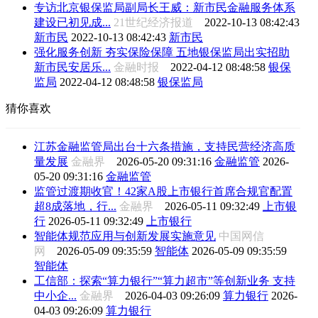
专访北京银保监局副局长王威：新市民金融服务体系
建设已初见成...
21世纪经济报道
2022-10-13 08:42:43
新市民
2022-10-13 08:42:43
新市民
强化服务创新 夯实保险保障 五地银保监局出实招助
新市民安居乐...
金融时报
2022-04-12 08:48:58
银保
监局
2022-04-12 08:48:58
银保监局
猜你喜欢
江苏金融监管局出台十六条措施，支持民营经济高质
量发展
金融界
2026-05-20 09:31:16
金融监管
2026-
05-20 09:31:16
金融监管
监管过渡期收官！42家A股上市银行首席合规官配置
超8成落地，行...
金融界
2026-05-11 09:32:49
上市银
行
2026-05-11 09:32:49
上市银行
智能体规范应用与创新发展实施意见
中国网信
网
2026-05-09 09:35:59
智能体
2026-05-09 09:35:59
智能体
工信部：探索“算力银行”“算力超市”等创新业务 支持
中小企...
金融界
2026-04-03 09:26:09
算力银行
2026-
04-03 09:26:09
算力银行