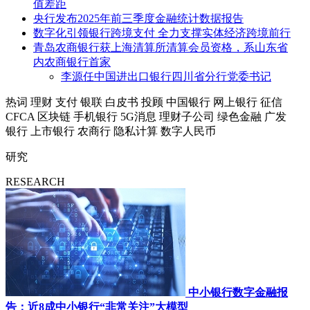
值差距
央行发布2025年前三季度金融统计数据报告
数字化引领银行跨境支付 全力支撑实体经济跨境前行
青岛农商银行获上海清算所清算会员资格，系山东省
内农商银行首家
李源任中国进出口银行四川省分行党委书记
热词
理财
支付
银联
白皮书
投顾
中国银行
网上银行
征信
CFCA
区块链
手机银行
5G消息
理财子公司
绿色金融
广发
银行
上市银行
农商行
隐私计算
数字人民币
研究
RESEARCH
中小银行数字金融报
告：近8成中小银行“非常关注”大模型