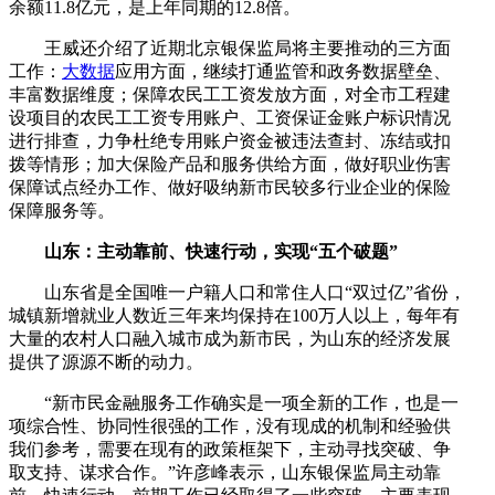
余额11.8亿元，是上年同期的12.8倍。
王威还介绍了近期北京银保监局将主要推动的三方面
工作：
大数据
应用方面，继续打通监管和政务数据壁垒、
丰富数据维度；保障农民工工资发放方面，对全市工程建
设项目的农民工工资专用账户、工资保证金账户标识情况
进行排查，力争杜绝专用账户资金被违法查封、冻结或扣
拨等情形；加大保险产品和服务供给方面，做好职业伤害
保障试点经办工作、做好吸纳新市民较多行业企业的保险
保障服务等。
山东：主动靠前、快速行动，实现“五个破题”
山东省是全国唯一户籍人口和常住人口“双过亿”省份，
城镇新增就业人数近三年来均保持在100万人以上，每年有
大量的农村人口融入城市成为新市民，为山东的经济发展
提供了源源不断的动力。
“新市民金融服务工作确实是一项全新的工作，也是一
项综合性、协同性很强的工作，没有现成的机制和经验供
我们参考，需要在现有的政策框架下，主动寻找突破、争
取支持、谋求合作。”许彦峰表示，山东银保监局主动靠