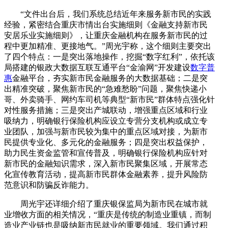
“文件出台后，我们系统总结近年来服务新市民的实践
经验，紧密结合重庆市情出台实施细则《金融支持新市民
安居乐业实施细则》，让重庆金融机构在服务新市民的过
程中更加精准、更接地气。”周光宇称，这个细则主要突出
了四个特点：一是突出落地操作，挖掘“数字红利”，依托该
局搭建的银政大数据互联互通平台“金渝网”开发建设
数字普
惠
金融平台，夯实新市民金融服务的大数据基础；二是突
出精准突破，聚焦新市民的“急难愁盼”问题，聚焦快递小
哥、外卖骑手、网约车司机等典型“新市民”群体特点强化针
对性服务措施；三是突出产城联动，增强重点区域和行业
吸纳力，明确银行保险机构应设立专营分支机构或成立专
业团队，加强与新市民较为集中的重点区域对接，为新市
民提供专业化、多元化的金融服务；四是突出权益保护，
助力民生资金监管和宣传普及，明确银行保险机构应针对
新市民的金融知识需求，深入新市民聚集区域，开展常态
化宣传教育活动，提高新市民群体金融素养，提升风险防
范意识和防骗反诈能力。
周光宇还详细介绍了重庆银保监局为新市民在城市就
业增收方面的相关情况，“重庆是传统的制造业重镇，而制
造业产业链也是吸纳新市民就业的重要领域。我们通过积