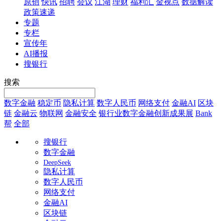
原创
快讯
招聘
会议
江湖
理财
福利汇
金视点
数据解读
政策速递
专题
专栏
宣传年
AI播报
搜银行
搜索
数字金融
稳定币
隐私计算
数字人民币
网络支付
金融AI
区块
链
金融云
物联网
金融安全
银行业数字金融创新成果展
Bank
帮
全部
搜银行
数字金融
DeepSeek
隐私计算
数字人民币
网络支付
金融AI
区块链