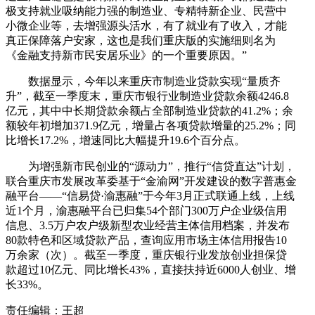
极支持就业吸纳能力强的制造业、专精特新企业、民营中
小微企业等，去增强源头活水，有了就业有了收入，才能
真正保障落户安家，这也是我们重庆版的实施细则名为
《金融支持新市民安居乐业》的一个重要原因。”
数据显示，今年以来重庆市制造业贷款实现“量质齐
升”，截至一季度末，重庆市银行业制造业贷款余额4246.8
亿元，其中中长期贷款余额占全部制造业贷款的41.2%；余
额较年初增加371.9亿元，增量占各项贷款增量的25.2%；同
比增长17.2%，增速同比大幅提升19.6个百分点。
为增强新市民创业的“源动力”，推行“信贷直达”计划，
联合重庆市发展改革委基于“金渝网”开发建设的数字普惠金
融平台——“信易贷·渝惠融”于今年3月正式联通上线，上线
近1个月，渝惠融平台已归集54个部门300万户企业级信用
信息、3.5万户农户级新型农业经营主体信用档案，并发布
80款特色和区域贷款产品，查询应用市场主体信用报告10
万余家（次）。截至一季度，重庆银行业发放创业担保贷
款超过10亿元、同比增长43%，直接扶持近6000人创业、增
长33%。
责任编辑：王超