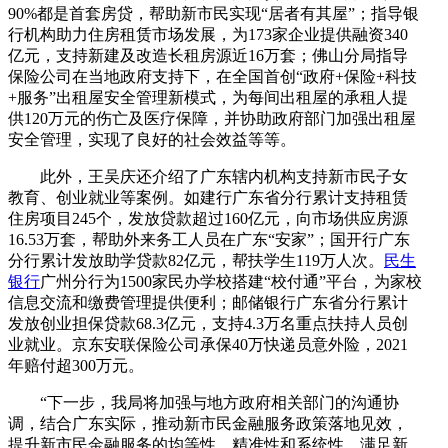
90%都是首套房贷，帮助新市民实现“居者有其屋”；指导银
行机构助力住房租赁市场发展，为173家企业提供融资340
亿元，支持新建及改造长租房源近16万套；佛山分局指导
保险公司在当地政府支持下，在全国首创“政府+保险+科技
+服务”出租屋安全管理新模式，为每间出租屋的承租人提
供120万元的伤亡及医疗保障，并协助政府部门加强出租屋
安全管理，实现了良好的社会效益等等。
此外，王吴庆还介绍了广东辖内机构支持新市民子女
教育、创业就业等案例。如建行广东省分行累计支持租赁
住房项目245个，发放贷款超过160亿元，向市场供应房源
16.53万套，帮助外来务工人员在广东“安家”；国开行广东
分行累计发放助学贷款82亿元，帮扶学生119万人次。
民生
银行
广州分行为1500家民办学校搭建“校付通”平台，为家校
信息交流和缴费管理提供便利；邮储银行广东省分行累计
发放创业担保贷款68.3亿元，支持4.3万名重点扶持人员创
业就业。京东安联保险公司承保40万快递员意外险，2021
年赔付超300万元。
“下一步，我局将加强与地方政府相关部门的沟通协
调，结合广东实际，推动新市民金融服务政策落地见效，
提升新市民金融服务的均等性、精准性和系统性，满足新