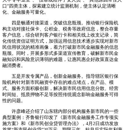
口”四类主体，探索建立统计监测机制，使主体认定清晰
化、金融服务可量化。
四是畅通对接渠道，突破信息瓶颈。推动银行保险机
构主动对接社保卡、公积金、税务等政府信息，整合存量
客户信息，综合研判客户银行卡和相关线上收支记录，简
化传统资信证明方式，加强运用信息技术逐步实现对新市
民信用状况的精准画像，着力打破新市民金融服务的信息
瓶颈。同时，开展多形式多渠道宣传教育，破解新市民金
融知识和风险意识薄弱的难题，让惠民惠企好政策直达金
融消费者。
五是开发专属产品，创新金融服务。指导辖区银行保
险机构针对新市民融资中存在的难点堵点，在产品、模
式、服务方面积极创新，解决新市民信用信息分散、经营
时间短、抵质押物不足等按照传统观念影响金融服务可得
性的问题。
许彦峰还介绍了山东辖内部分机构服务新市民的一些
典型案例：齐鲁银行印发了《新市民金融服务工作专项实
施方案》和《新市民创业贷管理办法》，4月2日成功发放
首笔“新市民创业贷”20万元，期限三年，贴息后实际年利率