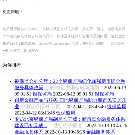
免责声明：
电子银行网发布的专栏、投稿以及征文相关文章，其文字、图片、视频均来源
于作者投稿或转载自相关作品方；如涉及未经许可使用作品的问题，请您优先
联系我们（联系邮箱：cebnet@cfca.com.cn，电话：400-880-9888），我们会第
一时间核实，谢谢配合。
为你推荐
银保监会办公厅：22个银保监局细化加强新市民金融
服务具体政策
金融时报-中国金融新闻网
2022-06-13
09:01:51
银保监局
2022-06-13 09:01:51
银保监局
创新金融产品与服务 四地银保监局助力新市民安居乐
业
中国证券报·中证网
2022-04-12 08:43:46
银保监局
2022-04-12 08:43:46
银保监局
专访北京银保监局副局长王威：新市民金融服务体系
建设已初见成...
21世纪经济报道
2022-10-13 10:45:26
金融服务体系
2022-10-13 10:45:26
金融服务体系