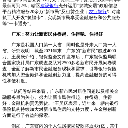
最低可到2%；辖区
建设银行
充分运用“泉城安居”政府信息
平台精准服务20余万“新市民”及租赁企业；
农业银行
针对建
筑工人开发“筑福卡”，实现新市民享受金融服务和公共服务
等“一卡通办”。
广东：努力让新市民住得起、住得稳、住得好
广东是我国人口第一大省，同时也是外来人口第一大
省。研究表明，截至2021年末，广东的“新市民”超过4000
万。王吴庆介绍，银保监会文件发布后，广东银保监局联
合国家统计局广东调查总队对2500多名新市民开展问卷调
查，全面了解新市民金融服务现状和需求，引导银行保险
机构加大资金倾斜和金融创新力度，提高金融服务的可得
性和便利度。
“从问卷结果来看，广东新市民对居住问题以及相关金
融服务最为关心。努力让新市民住得起、住得稳、住得
好，金融机构责无旁贷。”王吴庆表示，近年来，辖内银行
保险机构持续加大对新市民住房的支持力度，在金融创新
方面进行了有益的探索。
例如，广东辖内的个人住房按揭贷款将近4万亿，其中