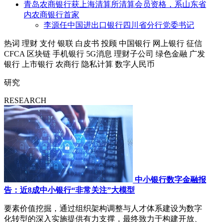
青岛农商银行获上海清算所清算会员资格，系山东省
内农商银行首家
李源任中国进出口银行四川省分行党委书记
热词
理财
支付
银联
白皮书
投顾
中国银行
网上银行
征信
CFCA
区块链
手机银行
5G消息
理财子公司
绿色金融
广发
银行
上市银行
农商行
隐私计算
数字人民币
研究
RESEARCH
中小银行数字金融报
告：近8成中小银行“非常关注”大模型
要素价值挖掘，通过组织架构调整与人才体系建设为数字
化转型的深入实施提供有力支撑，最终致力于构建开放、