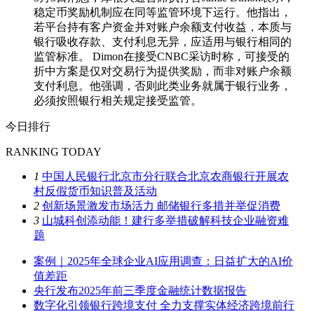
稳定币奖励机制应在同等监管环境下运行。他指出，
若平台持有客户资金并对账户余额支付收益，本质与
银行吸收存款、支付利息无异，应适用与银行相同的
监管标准。 Dimon在接受CNBC采访时称，可接受的
折中方案是仅对交易行为提供奖励，而非对账户余额
支付利息。他强调，否则此类业务就属于银行业务，
必须按照银行相关规定接受监管。
今日排行
RANKING TODAY
1
中国人民银行北京市分行联合北京农商银行开展农
村反假货币知识普及活动
2
创新场景激发市场活力 邮储银行多措并举促消费
3
山城科创添动能！建行多举措破解科技企业融资难
题
案例｜2025年全球企业AI应用调查：日益扩大的AI价
值差距
央行发布2025年前三季度金融统计数据报告
数字化引领银行跨境支付 全力支撑实体经济跨境前行