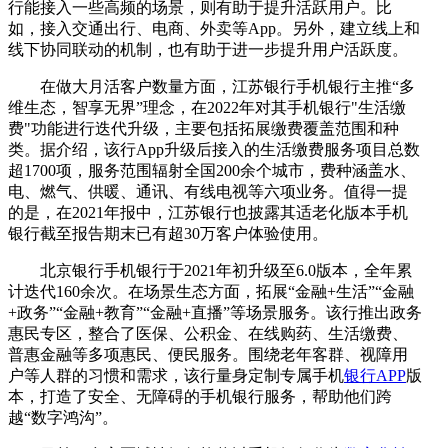
行能接入一些高频的场景，则有助于提升活跃用户。比
如，接入交通出行、电商、外卖等App。另外，建立线上和
线下协同联动的机制，也有助于进一步提升用户活跃度。
在做大月活客户数量方面，江苏银行手机银行主推“多
维生态，智享无界”理念，在2022年对其手机银行"生活缴
费"功能进行迭代升级，主要包括拓展缴费覆盖范围和种
类。据介绍，该行App升级后接入的生活缴费服务项目总数
超1700项，服务范围辐射全国200余个城市，费种涵盖水、
电、燃气、供暖、通讯、有线电视等六项业务。值得一提
的是，在2021年报中，江苏银行也披露其适老化版本手机
银行截至报告期末已有超30万客户体验使用。
北京银行手机银行于2021年初升级至6.0版本，全年累
计迭代160余次。在场景生态方面，拓展“金融+生活”“金融
+政务”“金融+教育”“金融+直播”等场景服务。该行推出政务
惠民专区，整合了医保、公积金、在线购药、生活缴费、
普惠金融等多项惠民、便民服务。围绕老年客群、视障用
户等人群的习惯和需求，该行量身定制专属手机
银行APP
版
本，打造了安全、无障碍的手机银行服务，帮助他们跨
越“数字鸿沟”。