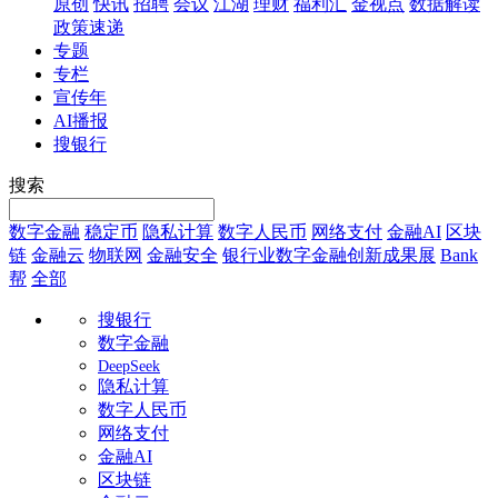
原创
快讯
招聘
会议
江湖
理财
福利汇
金视点
数据解读
政策速递
专题
专栏
宣传年
AI播报
搜银行
搜索
数字金融
稳定币
隐私计算
数字人民币
网络支付
金融AI
区块
链
金融云
物联网
金融安全
银行业数字金融创新成果展
Bank
帮
全部
搜银行
数字金融
DeepSeek
隐私计算
数字人民币
网络支付
金融AI
区块链