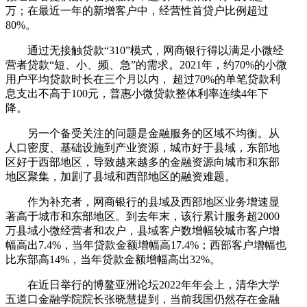
万；在最近一年的新增客户中，经营性首贷户比例超过
80%。
通过无接触贷款“310”模式，网商银行得以满足小微经
营者贷款“短、小、频、急”的需求。2021年，约70%的小微
用户平均贷款时长在三个月以内， 超过70%的单笔贷款利
息支出不高于100元，普惠小微贷款整体利率连续4年下
降。
另一个备受关注的问题是金融服务的区域不均衡。从
人口密度、基础设施到产业资源，城市好于县域，东部地
区好于西部地区，导致越来越多的金融资源向城市和东部
地区聚集，加剧了县域和西部地区的融资难题。
作为补充者，网商银行的县域及西部地区业务增速显
著高于城市和东部地区。到去年末，该行累计服务超2000
万县域小微经营者和农户，县域客户数增幅较城市客户增
幅高出7.4%，当年贷款金额增幅高17.4%；西部客户增幅也
比东部高14%，当年贷款金额增幅高出32%。
在近日举行的博鳌亚洲论坛2022年年会上，清华大学
五道口金融学院院长张晓慧提到，当前我国仍然存在金融