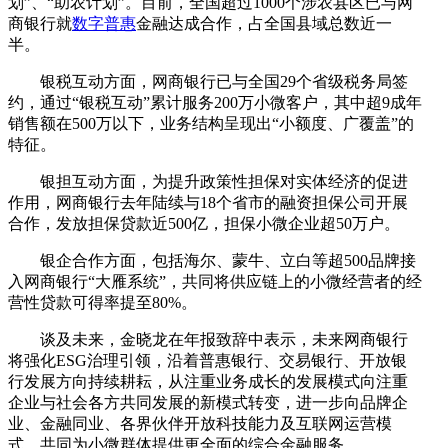
划”、“助农计划”。目前，全国超过1000个涉农县区已与网
商银行就
数字普惠
金融达成合作，占全国县域总数近一
半。
银税互动方面，网商银行已与全国29个省级税务局签
约，通过“银税互动”累计服务200万小微客户，其中超9成年
销售额在500万以下，业务结构呈现出“小额度、广覆盖”的
特征。
银担互动方面，为提升政策性担保对实体经济的促进
作用，网商银行去年陆续与18个省市的融资担保公司开展
合作，发放担保贷款近500亿，担保小微企业超50万户。
银企合作方面，包括海尔、蒙牛、立白等超500品牌接
入网商银行“大雁系统”，共同将供应链上的小微经营者的经
营性贷款可得率提至80%。
谈及未来，金晓龙在年报致辞中表示，未来网商银行
将强化ESG治理引领，沿着普惠银行、交易银行、开放银
行发展方向持续耕耘，从注重业务成长的发展模式向注重
企业与社会各方共同发展的新模式转变，进一步向品牌企
业、金融同业、各界伙伴开放科技能力及互联网运营模
式，共同为小微群体提供更全面的综合金融服务。