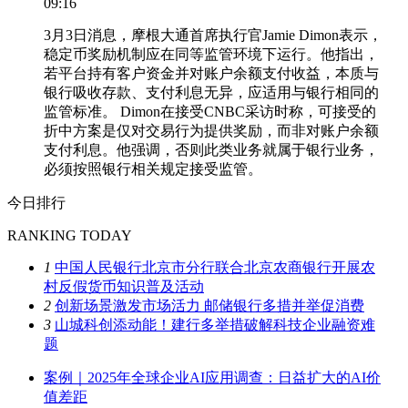
09:16
3月3日消息，摩根大通首席执行官Jamie Dimon表示，
稳定币奖励机制应在同等监管环境下运行。他指出，
若平台持有客户资金并对账户余额支付收益，本质与
银行吸收存款、支付利息无异，应适用与银行相同的
监管标准。 Dimon在接受CNBC采访时称，可接受的
折中方案是仅对交易行为提供奖励，而非对账户余额
支付利息。他强调，否则此类业务就属于银行业务，
必须按照银行相关规定接受监管。
今日排行
RANKING TODAY
1
中国人民银行北京市分行联合北京农商银行开展农
村反假货币知识普及活动
2
创新场景激发市场活力 邮储银行多措并举促消费
3
山城科创添动能！建行多举措破解科技企业融资难
题
案例｜2025年全球企业AI应用调查：日益扩大的AI价
值差距