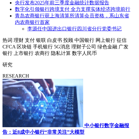
央行发布2025年前三季度金融统计数据报告
数字化引领银行跨境支付 全力支撑实体经济跨境前行
青岛农商银行获上海清算所清算会员资格，系山东省
内农商银行首家
李源任中国进出口银行四川省分行党委书记
热词
理财
支付
银联
白皮书
投顾
中国银行
网上银行
征信
CFCA
区块链
手机银行
5G消息
理财子公司
绿色金融
广发
银行
上市银行
农商行
隐私计算
数字人民币
研究
RESEARCH
中小银行数字金融报
告：近8成中小银行“非常关注”大模型