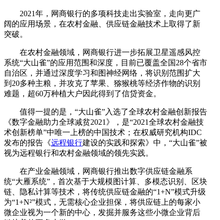
2021年，网商银行的多项科技走出实验室，走向更广
阔的应用场景，在农村金融、供应链金融技术上取得了新
突破。
在农村金融领域，网商银行进一步拓展卫星遥感风控
系统“大山雀”的应用范围和深度，目前已覆盖全国28个省市
自治区，并通过深度学习和图神经网络，将识别范围扩大
到20多种主粮，并攻克了苹果、猕猴桃等经济作物的识别
难题，超60万种植大户因此得到了信贷资金。
值得一提的是，“大山雀”入选了全球农村金融创新报告
《数字金融助力全球减贫2021》，是“2021全球农村金融技
术创新榜单”中唯一上榜的中国技术；在权威研究机构IDC
发布的报告《
远程银行
建设的实践和探索》中，“大山雀”被
视为远程银行和农村金融领域的领先实践。
在产业金融领域，网商银行推出数字供应链金融系
统“大雁系统”，首次基于大规模图计算、多模态识别、区块
链、隐私计算等技术，将传统供应链金融的“1+N”模式升级
为“1+N²”模式，无需核心企业担保，将供应链上的每家小
微企业视为一个新的中心，发掘并服务这些小微企业背后