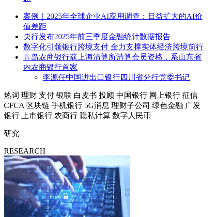
案例｜2025年全球企业AI应用调查：日益扩大的AI价
值差距
央行发布2025年前三季度金融统计数据报告
数字化引领银行跨境支付 全力支撑实体经济跨境前行
青岛农商银行获上海清算所清算会员资格，系山东省
内农商银行首家
李源任中国进出口银行四川省分行党委书记
热词
理财
支付
银联
白皮书
投顾
中国银行
网上银行
征信
CFCA
区块链
手机银行
5G消息
理财子公司
绿色金融
广发
银行
上市银行
农商行
隐私计算
数字人民币
研究
RESEARCH