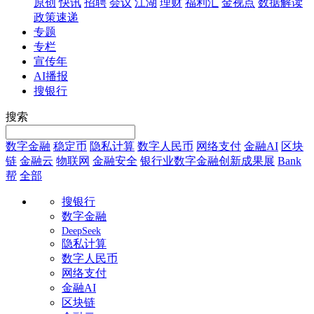
原创
快讯
招聘
会议
江湖
理财
福利汇
金视点
数据解读
政策速递
专题
专栏
宣传年
AI播报
搜银行
搜索
数字金融
稳定币
隐私计算
数字人民币
网络支付
金融AI
区块
链
金融云
物联网
金融安全
银行业数字金融创新成果展
Bank
帮
全部
搜银行
数字金融
DeepSeek
隐私计算
数字人民币
网络支付
金融AI
区块链