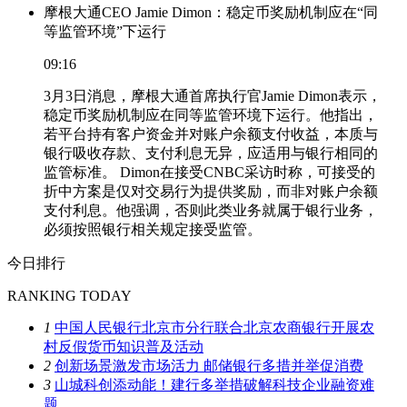
摩根大通CEO Jamie Dimon：稳定币奖励机制应在“同
等监管环境”下运行
09:16
3月3日消息，摩根大通首席执行官Jamie Dimon表示，
稳定币奖励机制应在同等监管环境下运行。他指出，
若平台持有客户资金并对账户余额支付收益，本质与
银行吸收存款、支付利息无异，应适用与银行相同的
监管标准。 Dimon在接受CNBC采访时称，可接受的
折中方案是仅对交易行为提供奖励，而非对账户余额
支付利息。他强调，否则此类业务就属于银行业务，
必须按照银行相关规定接受监管。
今日排行
RANKING TODAY
1
中国人民银行北京市分行联合北京农商银行开展农
村反假货币知识普及活动
2
创新场景激发市场活力 邮储银行多措并举促消费
3
山城科创添动能！建行多举措破解科技企业融资难
题