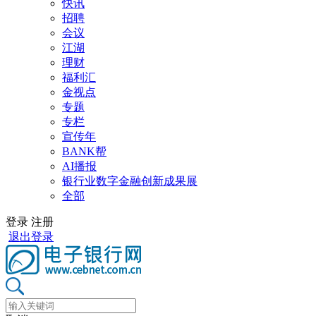
快讯
招聘
会议
江湖
理财
福利汇
金视点
专题
专栏
宣传年
BANK帮
AI播报
银行业数字金融创新成果展
全部
登录
注册
退出登录