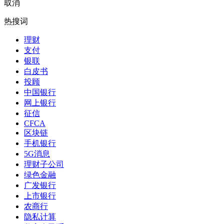
取消
热搜词
理财
支付
银联
白皮书
投顾
中国银行
网上银行
征信
CFCA
区块链
手机银行
5G消息
理财子公司
绿色金融
广发银行
上市银行
农商行
隐私计算