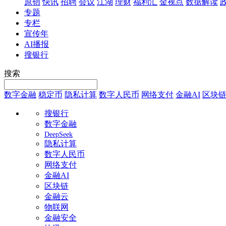
原创
快讯
招聘
会议
江湖
理财
福利汇
金视点
数据解读
专题
专栏
宣传年
AI播报
搜银行
搜索
数字金融
稳定币
隐私计算
数字人民币
网络支付
金融AI
区块
搜银行
数字金融
DeepSeek
隐私计算
数字人民币
网络支付
金融AI
区块链
金融云
物联网
金融安全