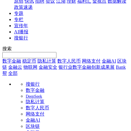
原创
快讯
招聘
会议
江湖
理财
福利汇
金视点
数据解读
政策速递
专题
专栏
宣传年
AI播报
搜银行
搜索
数字金融
稳定币
隐私计算
数字人民币
网络支付
金融AI
区块
链
金融云
物联网
金融安全
银行业数字金融创新成果展
Bank
帮
全部
搜银行
数字金融
DeepSeek
隐私计算
数字人民币
网络支付
金融AI
区块链