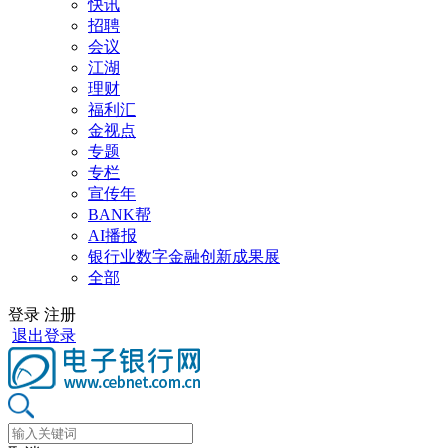
快讯
招聘
会议
江湖
理财
福利汇
金视点
专题
专栏
宣传年
BANK帮
AI播报
银行业数字金融创新成果展
全部
登录
注册
退出登录