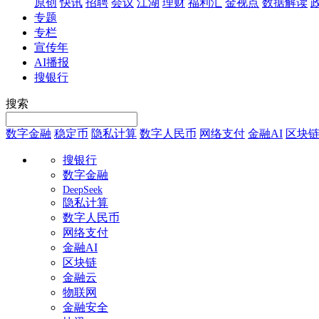
原创
快讯
招聘
会议
江湖
理财
福利汇
金视点
数据解读
专题
专栏
宣传年
AI播报
搜银行
搜索
数字金融
稳定币
隐私计算
数字人民币
网络支付
金融AI
区块
搜银行
数字金融
DeepSeek
隐私计算
数字人民币
网络支付
金融AI
区块链
金融云
物联网
金融安全