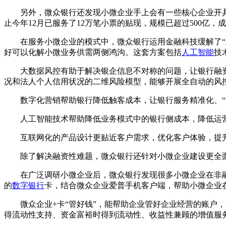
另外，微众银行还发现小微企业手上会有一些核心企业开
止今年12月已服务了12万笔小票的贴现，规模已超过500亿
在服务小微企业的模式中，微众银行运用金融科技缓解了
好可以化解小微业务供需两侧鸿沟。这套方案包括
人工智能
技
大数据风控有助于解决银企信息不对称的问题，让银行融资
况和法人个人信用状况的二维风险模型，能够开展全自动的风
数字化营销帮助银行降低触客成本，让银行服务精准化、“
人工智能技术帮助降低业务模式中的银行侧成本，降低运
互联网化的产品设计更贴近客户需求，优化客户体验，提
除了解决融资性难题，微众银行还针对小微企业建设更全面
在广泛调研小微企业后，微众银行发现很多小微企业在非
的
数字银行
卡，结合微众企业爱普手机客户端，帮助小微企业
微众企业+卡“管好钱”，能帮助企业管好企业经营的账户
得流动性支持、资金富裕时得到流动性、收益性兼顾的增值服