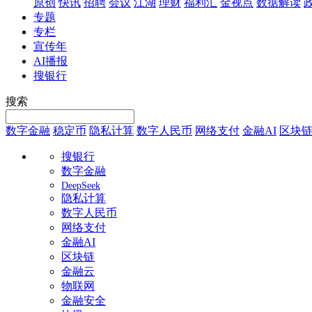
原创
快讯
招聘
会议
江湖
理财
福利汇
金视点
数据解读
专题
专栏
宣传年
AI播报
搜银行
搜索
数字金融
稳定币
隐私计算
数字人民币
网络支付
金融AI
区块
搜银行
数字金融
DeepSeek
隐私计算
数字人民币
网络支付
金融AI
区块链
金融云
物联网
金融安全