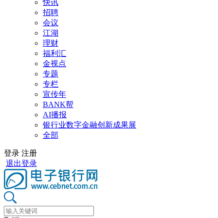
快讯
招聘
会议
江湖
理财
福利汇
金视点
专题
专栏
宣传年
BANK帮
AI播报
银行业数字金融创新成果展
全部
登录
注册
退出登录