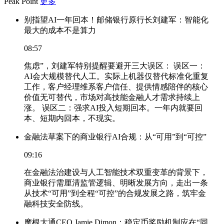
Peak Point
更多
别指望AI一年回本！邮储银行原行长刘建军：智能化
最大的成本不是算力
08:57
焦虑”，刘建军特别提醒要避开三大误区： 误区一：
AI会大规模替代人工。实际上机器仅替代标准化重复
工作，客户经理维系客户信任、提供情感陪伴的核心
价值无可替代，市场对高技能金融人才需求持续上
涨。 误区二：强求AI投入短期回本。一年内就要回
本、短期内回本，不现实。
金融法草案下的商业银行AI合规：从“可用”到“可控”
09:16
在金融法治建设与人工智能技术双重变革的背景下，
商业银行需厘清监管逻辑、明晰发展方向，走出一条
从技术“可用”到全程“可控”的合规发展之路，筑牢金
融科技安全防线。
摩根大通CEO Jamie Dimon：稳定币奖励机制应在“同