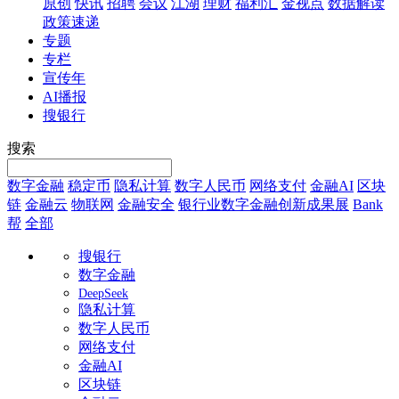
原创
快讯
招聘
会议
江湖
理财
福利汇
金视点
数据解读
政策速递
专题
专栏
宣传年
AI播报
搜银行
搜索
数字金融
稳定币
隐私计算
数字人民币
网络支付
金融AI
区块
链
金融云
物联网
金融安全
银行业数字金融创新成果展
Bank
帮
全部
搜银行
数字金融
DeepSeek
隐私计算
数字人民币
网络支付
金融AI
区块链