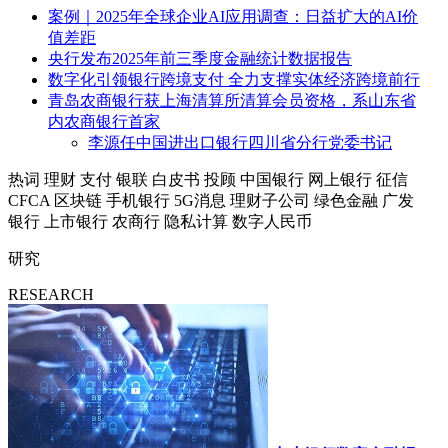
案例｜2025年全球企业AI应用调查：日益扩大的AI价
值差距
央行发布2025年前三季度金融统计数据报告
数字化引领银行跨境支付 全力支撑实体经济跨境前行
青岛农商银行获上海清算所清算会员资格，系山东省
内农商银行首家
李源任中国进出口银行四川省分行党委书记
热词
理财
支付
银联
白皮书
投顾
中国银行
网上银行
征信
CFCA
区块链
手机银行
5G消息
理财子公司
绿色金融
广发
银行
上市银行
农商行
隐私计算
数字人民币
研究
RESEARCH