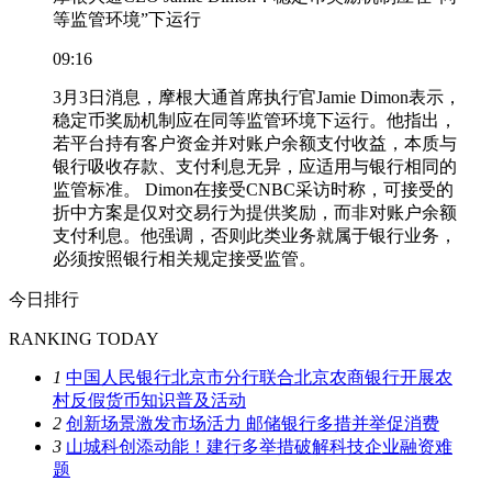
等监管环境”下运行
09:16
3月3日消息，摩根大通首席执行官Jamie Dimon表示，
稳定币奖励机制应在同等监管环境下运行。他指出，
若平台持有客户资金并对账户余额支付收益，本质与
银行吸收存款、支付利息无异，应适用与银行相同的
监管标准。 Dimon在接受CNBC采访时称，可接受的
折中方案是仅对交易行为提供奖励，而非对账户余额
支付利息。他强调，否则此类业务就属于银行业务，
必须按照银行相关规定接受监管。
今日排行
RANKING TODAY
1
中国人民银行北京市分行联合北京农商银行开展农
村反假货币知识普及活动
2
创新场景激发市场活力 邮储银行多措并举促消费
3
山城科创添动能！建行多举措破解科技企业融资难
题