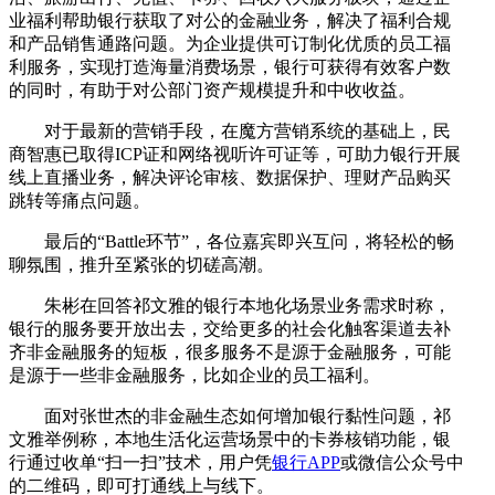
业福利帮助银行获取了对公的金融业务，解决了福利合规
和产品销售通路问题。为企业提供可订制化优质的员工福
利服务，实现打造海量消费场景，银行可获得有效客户数
的同时，有助于对公部门资产规模提升和中收收益。
对于最新的营销手段，在魔方营销系统的基础上，民
商智惠已取得ICP证和网络视听许可证等，可助力银行开展
线上直播业务，解决评论审核、数据保护、理财产品购买
跳转等痛点问题。
最后的“Battle环节”，各位嘉宾即兴互问，将轻松的畅
聊氛围，推升至紧张的切磋高潮。
朱彬在回答祁文雅的银行本地化场景业务需求时称，
银行的服务要开放出去，交给更多的社会化触客渠道去补
齐非金融服务的短板，很多服务不是源于金融服务，可能
是源于一些非金融服务，比如企业的员工福利。
面对张世杰的非金融生态如何增加银行黏性问题，祁
文雅举例称，本地生活化运营场景中的卡券核销功能，银
行通过收单“扫一扫”技术，用户凭
银行APP
或微信公众号中
的二维码，即可打通线上与线下。