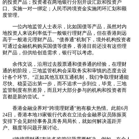
的投资产品；投资者在两地银行分别开设汇款和投资户
口、实施一对一绑定；人民币跨境资金实施闭环汇划和额
度管理。
一位内地监管人士表示，比如国债等产品，虽然对内
地投资人来说利率低于一般银行理财产品，但在香港则远
高于一般港元理财产品。“债券通”机制下，境外机构投资者
可通过金融机构购买国债等债券，香港目前还没有这些理
财产品，但供给创造需求，银行可以考虑。
余伟文说，沿用过去股票通和债券通的经验，在理财
通的初阶段，三地监管机构会采取务实和审慎的态度去设
计各个环节。“正如其他互联互通机制，我们争取理财通能
尽快、稳妥迈出第一步，而不追求一步到位，毕竟，三地
监管制度有所差异，而且对大部分参与的机构和投资者而
言都是新的尝试。”
香港金融业界对“跨境理财通”抱有极大热情。此前6月
24日，香港本地19家银行代表在立法会金融界议员陈振英
安排下会见财经事务及库务局局长，就如何解决遥距开
户、额度等问题开展讨论。