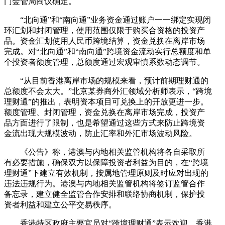
门金管局商议确定。
“北向通”和“南向通”业务资金通过账户一一绑定实现闭
环汇划和封闭管理，使用范围仅限于购买合资格的投资产
品。资金汇划使用人民币跨境结算，资金兑换在离岸市场
完成。对“北向通”和“南向通”跨境资金流动实行总额度和单
个投资者额度管理，总额度通过宏观审慎系数动态调节。
“从目前香港离岸市场的规模来看，预计前期理财通的
总额度不会太大。”北京某券商外汇领域分析师表示，“跨境
理财通”的推出，表明资本项目可兑换上的开放更进一步。
额度管理、封闭管理，资金兑换在离岸市场完成，投资产
品方面进行了限制，也是希望通过这些方式来防止跨境资
金流出现大规模波动，防止汇率和外汇市场波动风险。
《公告》称，港澳与内地相关监管机构将各自采取所
有必要措施，确保双方以保障投资者利益为目的，在“跨境
理财通”下建立有效机制，按属地管理原则及时应对出现的
违法违规行为。港澳与内地相关监管机构将签订监管合作
备忘录，建立健全监管合作安排和联络协商机制，保护投
资者利益和建立公平交易秩序。
香港特区政府主要官员对“跨境理财通”表示欢迎。香港