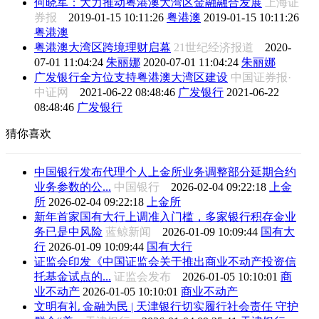
何晓军：大力推动粤港澳大湾区金融融合发展
上海证
券报
2019-01-15 10:11:26
粤港澳
2019-01-15 10:11:26
粤港澳
粤港澳大湾区跨境理财启幕
21世纪经济报道
2020-
07-01 11:04:24
朱丽娜
2020-07-01 11:04:24
朱丽娜
广发银行全方位支持粤港澳大湾区建设
中国证券报·
中证网
2021-06-22 08:48:46
广发银行
2021-06-22
08:48:46
广发银行
猜你喜欢
中国银行发布代理个人上金所业务调整部分延期合约
业务参数的公...
中国银行
2026-02-04 09:22:18
上金
所
2026-02-04 09:22:18
上金所
新年首家国有大行上调准入门槛，多家银行积存金业
务已是中风险
蓝鲸新闻
2026-01-09 10:09:44
国有大
行
2026-01-09 10:09:44
国有大行
证监会印发《中国证监会关于推出商业不动产投资信
托基金试点的...
证监会发布
2026-01-05 10:10:01
商
业不动产
2026-01-05 10:10:01
商业不动产
文明有礼 金融为民 | 天津银行切实履行社会责任 守护