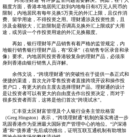
“跨境理财通”有许多监管问题需要解决。例如，在个人
额度方面，香港本地居民汇款到内地每日有8万元人民币的
限制，内地居民有每年兑换5万美元的外汇上限，且仅作消
费、留学用途，不得投资之用。理财通涉及投资性质，且
涉及金额较大，汇款限制是否调高兑换外汇上限或扩大用
途，或另设一个作投资用途的外汇兑换额度。
再如，银行理财等产品销售有着严格的监管规定，内
地银行销售银行理财产品，有“双录”（在销售专区录音和录
像）要求。内地居民投资香港较复杂的理财产品，必须亲
身到香港由银行销售人员详解。
余伟文说，“跨境理财通”的突破性在于提供一条正式和
便捷的渠道，首次允许零售投资者直接跨境开设和操作投
资户口，有更大的自主度去选择理财产品。理财通的设计
是让投资者可以有更大的自由度去作出投资决定，而对于
很多投资者而言，这将是他们首次“跨境试水”。
汇丰亚太区财富管理及个人银行业务主管欣格雷
（Greg Hingston）表示，“跨境理财通”机制的落实将进一步
巩固香港作为亚洲最大国际资产管理中心的地位。“沪深港
通”和“债券通”先后成功推出，证明互联互通机制有助增加
两地金融市场的整体流动性。