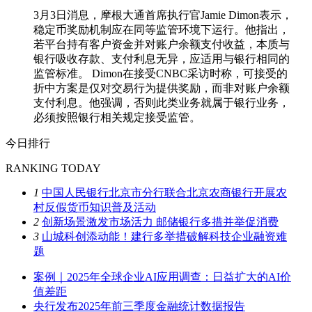
3月3日消息，摩根大通首席执行官Jamie Dimon表示，
稳定币奖励机制应在同等监管环境下运行。他指出，
若平台持有客户资金并对账户余额支付收益，本质与
银行吸收存款、支付利息无异，应适用与银行相同的
监管标准。 Dimon在接受CNBC采访时称，可接受的
折中方案是仅对交易行为提供奖励，而非对账户余额
支付利息。他强调，否则此类业务就属于银行业务，
必须按照银行相关规定接受监管。
今日排行
RANKING TODAY
1
中国人民银行北京市分行联合北京农商银行开展农
村反假货币知识普及活动
2
创新场景激发市场活力 邮储银行多措并举促消费
3
山城科创添动能！建行多举措破解科技企业融资难
题
案例｜2025年全球企业AI应用调查：日益扩大的AI价
值差距
央行发布2025年前三季度金融统计数据报告