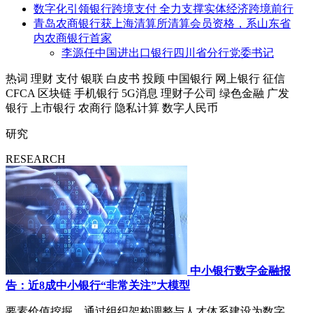
数字化引领银行跨境支付 全力支撑实体经济跨境前行
青岛农商银行获上海清算所清算会员资格，系山东省
内农商银行首家
李源任中国进出口银行四川省分行党委书记
热词
理财
支付
银联
白皮书
投顾
中国银行
网上银行
征信
CFCA
区块链
手机银行
5G消息
理财子公司
绿色金融
广发
银行
上市银行
农商行
隐私计算
数字人民币
研究
RESEARCH
中小银行数字金融报
告：近8成中小银行“非常关注”大模型
要素价值挖掘，通过组织架构调整与人才体系建设为数字