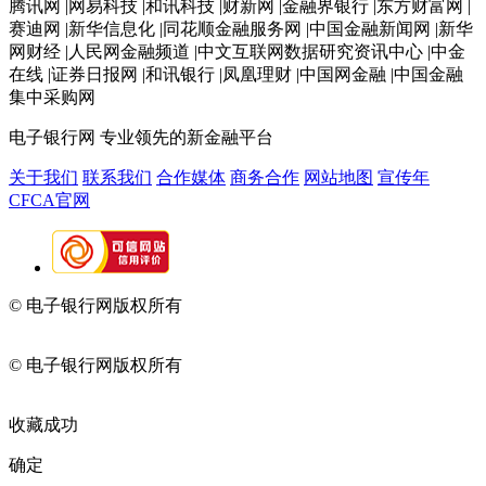
腾讯网 |网易科技 |和讯科技 |财新网 |金融界银行 |东方财富网 |
赛迪网 |新华信息化 |同花顺金融服务网 |中国金融新闻网 |新华
网财经 |人民网金融频道 |中文互联网数据研究资讯中心 |中金
在线 |证券日报网 |和讯银行 |凤凰理财 |中国网金融 |中国金融
集中采购网
电子银行网
专业领先的新金融平台
关于我们
联系我们
合作媒体
商务合作
网站地图
宣传年
CFCA官网
© 电子银行网版权所有
京ICP备05045998号-2
京公网安备
11010202009082
© 电子银行网版权所有
京ICP备05045998号-2
京公网安备
11010202009082
收藏成功
确定