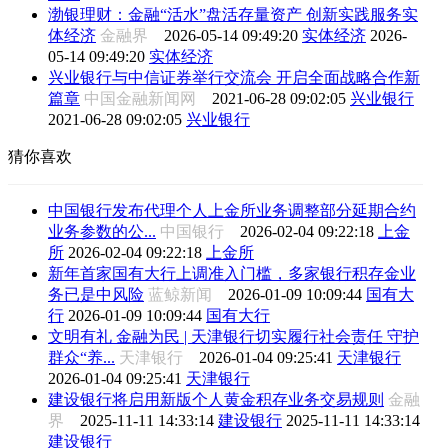
渤银理财：金融“活水”盘活存量资产 创新实践服务实
体经济
金融界
2026-05-14 09:49:20
实体经济
2026-
05-14 09:49:20
实体经济
兴业银行与中信证券举行交流会 开启全面战略合作新
篇章
中国金融新闻网
2021-06-28 09:02:05
兴业银行
2021-06-28 09:02:05
兴业银行
猜你喜欢
中国银行发布代理个人上金所业务调整部分延期合约
业务参数的公...
中国银行
2026-02-04 09:22:18
上金
所
2026-02-04 09:22:18
上金所
新年首家国有大行上调准入门槛，多家银行积存金业
务已是中风险
蓝鲸新闻
2026-01-09 10:09:44
国有大
行
2026-01-09 10:09:44
国有大行
文明有礼 金融为民 | 天津银行切实履行社会责任 守护
群众“养...
天津银行
2026-01-04 09:25:41
天津银行
2026-01-04 09:25:41
天津银行
建设银行将启用新版个人黄金积存业务交易规则
金融
界
2025-11-11 14:33:14
建设银行
2025-11-11 14:33:14
建设银行