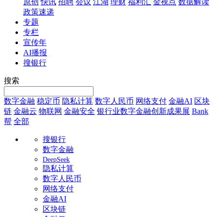
原创
快讯
招聘
会议
江湖
理财
福利汇
金视点
数据解读
政策速递
专题
专栏
宣传年
AI播报
搜银行
搜索
数字金融
稳定币
隐私计算
数字人民币
网络支付
金融AI
区块
链
金融云
物联网
金融安全
银行业数字金融创新成果展
Bank
帮
全部
搜银行
数字金融
DeepSeek
隐私计算
数字人民币
网络支付
金融AI
区块链