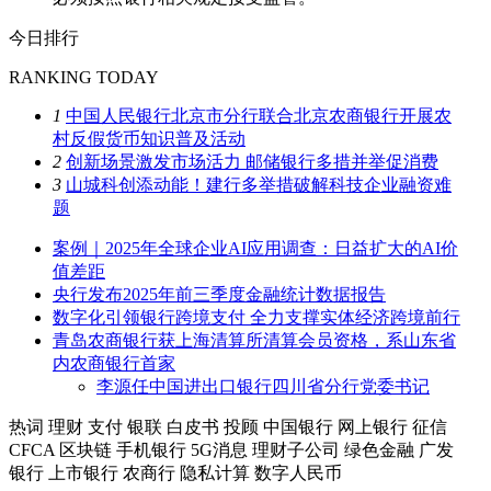
今日排行
RANKING TODAY
1
中国人民银行北京市分行联合北京农商银行开展农
村反假货币知识普及活动
2
创新场景激发市场活力 邮储银行多措并举促消费
3
山城科创添动能！建行多举措破解科技企业融资难
题
案例｜2025年全球企业AI应用调查：日益扩大的AI价
值差距
央行发布2025年前三季度金融统计数据报告
数字化引领银行跨境支付 全力支撑实体经济跨境前行
青岛农商银行获上海清算所清算会员资格，系山东省
内农商银行首家
李源任中国进出口银行四川省分行党委书记
热词
理财
支付
银联
白皮书
投顾
中国银行
网上银行
征信
CFCA
区块链
手机银行
5G消息
理财子公司
绿色金融
广发
银行
上市银行
农商行
隐私计算
数字人民币