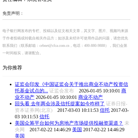
免责声明：
电子银行网发布的专栏、投稿以及征文相关文章，其文字、图片、视频均来源
于作者投稿或转载自相关作品方；如涉及未经许可使用作品的问题，请您优先
联系我们（联系邮箱：cebnet@cfca.com.cn，电话：400-880-9888），我们会第
一时间核实，谢谢配合。
为你推荐
证监会印发《中国证监会关于推出商业不动产投资信
托基金试点的...
证监会发布
2026-01-05 10:10:01
商
业不动产
2026-01-05 10:10:01
商业不动产
回头看 去年两会涉及信托提案如今咋样了
证券日报-
资本证券网(北京)
2017-03-03 10:11:53
信托
2017-03-
03 10:11:53
信托
美国众筹平台如何为房地产市场提供投融资渠道？
未
央网
2017-02-22 14:46:29
美国
2017-02-22 14:46:29
美国