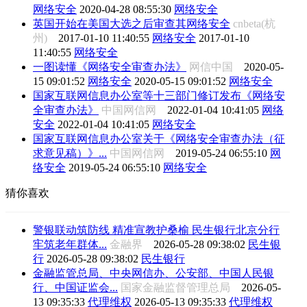
网络安全
2020-04-28 08:55:30
网络安全
英国开始在美国大选之后审查其网络安全
cnbeta(杭
州)
2017-01-10 11:40:55
网络安全
2017-01-10
11:40:55
网络安全
一图读懂​《网络安全审查办法》
网信中国
2020-05-
15 09:01:52
网络安全
2020-05-15 09:01:52
网络安全
国家互联网信息办公室等十三部门修订发布《网络安
全审查办法》
中国网信网
2022-01-04 10:41:05
网络
安全
2022-01-04 10:41:05
网络安全
国家互联网信息办公室关于《网络安全审查办法（征
求意见稿）》...
中国网信网
2019-05-24 06:55:10
网
络安全
2019-05-24 06:55:10
网络安全
猜你喜欢
警银联动筑防线 精准宣教护桑榆 民生银行北京分行
牢筑老年群体...
金融界
2026-05-28 09:38:02
民生银
行
2026-05-28 09:38:02
民生银行
金融监管总局、中央网信办、公安部、中国人民银
行、中国证监会...
国家金融监督管理总局
2026-05-
13 09:35:33
代理维权
2026-05-13 09:35:33
代理维权