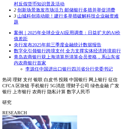
村反假货币知识普及活动
2
创新场景激发市场活力 邮储银行多措并举促消费
3
山城科创添动能！建行多举措破解科技企业融资难
题
案例｜2025年全球企业AI应用调查：日益扩大的AI价
值差距
央行发布2025年前三季度金融统计数据报告
数字化引领银行跨境支付 全力支撑实体经济跨境前行
青岛农商银行获上海清算所清算会员资格，系山东省
内农商银行首家
李源任中国进出口银行四川省分行党委书记
热词
理财
支付
银联
白皮书
投顾
中国银行
网上银行
征信
CFCA
区块链
手机银行
5G消息
理财子公司
绿色金融
广发
银行
上市银行
农商行
隐私计算
数字人民币
研究
RESEARCH